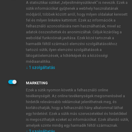
A statisztikai sütiket „teljesítménysütiknek” is nevezik. Ezek a
sütik információkat gyűjtenek a webhely használatának
módjáról, többek között arról, hogy milyen oldalakat keresett
ÚJ FIÓK LÉTREHOZÁSA
fel és milyen linkekre kattintott. Ezek az információk a
1 óra díjmentes hozzáférés
felhasználó azonosítására nem használhatóak, mivel az
adatok összesítettek és anonimizáltak. Céljuk kizárólag a
weboldal funkcióinak javítása. Ezek közé tartoznak a
E-MAIL-CÍM
harmadik féltől származó elemzési szolgáltatásokhoz
tartozó sütik; ilyen elemzési szolgáltatások a
látogatóelemzések, a hőtérképek és a közösségi
NÉV
médiaanalitika.
↓
1
szolgáltatás
JELSZÓ
MARKETING
Ezek a sütik nyomon követik a felhasználó online
tevékenységét. Az online tevékenységek megismerésével a
JELSZÓ ÚJRA
hirdetők relevánsabb reklámokat jeleníthetnek meg, és
korlátozhatják, hogy a felhasználó hány alkalommal láthat
egy hirdetést. Ezek a sütik más szervezetekkel és hirdetőkkel
is megoszthatják ezeket az információkat. Ezek állandó sütik,
Kérek értesítést a MeRSZ újdonságairól, akcióiról.
amelyek szinte mindig egy harmadik féltől származnak.
↓
2
szolgáltatás