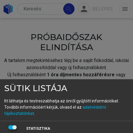
person
search
menu
BELÉPÉS
PRÓBAIDŐSZAK
ELINDÍTÁSA
A tartalom megtekintéséhez lépj be a saját fiókoddal, iskolai
azonosítóddal vagy új felhasználóként.
Új felhasználóként
1 óra díjmentes hozzáférésre
vagy
jogosult.
SÜTIK LISTÁJA
A próbaidőszak elindításához,
jelentkezz
be meglévő
fiókoddal,
vagy hozz létre új fiókot.
Itt láthatja és testreszabhatja az önről gyűjtött információkat.
További információért kérjük, olvasd el az
adatvédelmi
A regisztráció után a
próbaidőszak
automatikusan
elindul.
tájékoztatónkat
.
BELÉPÉS SAJÁT FIÓKKAL
STATISZTIKA