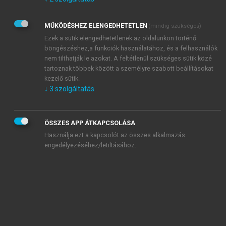
Kérek értesítést az Akadémiai Kiadó Zrt. újdonságairól,
akcióiról.
MŰKÖDÉSHEZ ELENGEDHETETLEN
(mindig szükséges)
Az
Adatkezelési tájékoztatóban
foglaltakat tudomásul
veszem és elfogadom.
Ezek a sütik elengedhetetlenek az oldalunkon történő
Az
Általános vásárlási feltételeket
, valamint a
szotar.net
és a
böngészéshez,a funkciók használatához, és a felhasználók
mersz.hu
oldalak licencszerződéseiben foglaltakat
nem tilthatják le azokat. A feltétlenül szükséges sütik közé
tudomásul veszem és elfogadom.
tartoznak többek között a személyre szabott beállításokat
kezelő sütik.
↓
3
szolgáltatás
KIPRÓBÁLOM
ÖSSZES APP ÁTKAPCSOLÁSA
Használja ezt a kapcsolót az összes alkalmazás
engedélyezéséhez/letiltásához.
MIÉRT ÉRDEMES A MERSZ ONLINE
OKOSKÖNYVTÁRAT HASZNÁLNI?