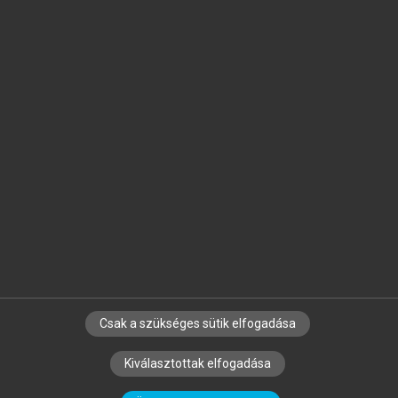
Jelöld meg a számodra fontos részeket, és
készíts
saját
jegyzeteket!
Egyéni előfizetéssel további
MeRSZ+ funkciókat
és
tartalmakat is elérhetsz.
Csak a szükséges sütik elfogadása
SZERZŐKNEK
CÉGEKNEK
KÖNYVTÁROSOKNAK
Kiválasztottak elfogadása
SZERKESZTÉSI ÉS LEKTORÁLÁSI ALAPELVEK