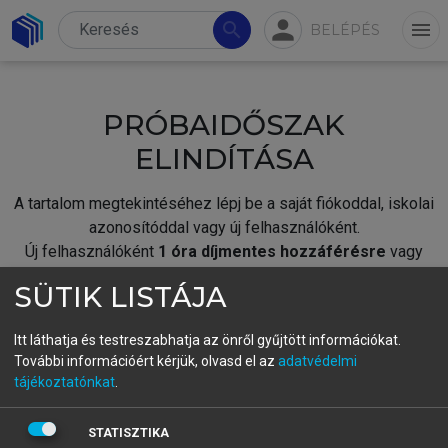
person
search
menu
BELÉPÉS
PRÓBAIDŐSZAK
ELINDÍTÁSA
A tartalom megtekintéséhez lépj be a saját fiókoddal, iskolai
azonosítóddal vagy új felhasználóként.
Új felhasználóként
1 óra díjmentes hozzáférésre
vagy
jogosult.
SÜTIK LISTÁJA
A próbaidőszak elindításához,
jelentkezz
be meglévő
fiókoddal,
vagy hozz létre új fiókot.
Itt láthatja és testreszabhatja az önről gyűjtött információkat.
További információért kérjük, olvasd el az
adatvédelmi
A regisztráció után a
próbaidőszak
automatikusan
elindul.
tájékoztatónkat
.
BELÉPÉS SAJÁT FIÓKKAL
STATISZTIKA