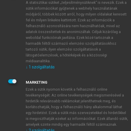
A statisztikai sütiket „teljesítménysütiknek” is nevezik. Ezek a
sütik információkat gyűjtenek a webhely használatának
módjáról, többek között arról, hogy milyen oldalakat keresett
ÚJ FIÓK LÉTREHOZÁSA
fel és milyen linkekre kattintott. Ezek az információk a
1 óra díjmentes hozzáférés
felhasználó azonosítására nem használhatóak, mivel az
adatok összesítettek és anonimizáltak. Céljuk kizárólag a
weboldal funkcióinak javítása. Ezek közé tartoznak a
E-MAIL-CÍM
harmadik féltől származó elemzési szolgáltatásokhoz
tartozó sütik; ilyen elemzési szolgáltatások a
látogatóelemzések, a hőtérképek és a közösségi
NÉV
médiaanalitika.
↓
1
szolgáltatás
JELSZÓ
MARKETING
Ezek a sütik nyomon követik a felhasználó online
tevékenységét. Az online tevékenységek megismerésével a
JELSZÓ ÚJRA
hirdetők relevánsabb reklámokat jeleníthetnek meg, és
korlátozhatják, hogy a felhasználó hány alkalommal láthat
egy hirdetést. Ezek a sütik más szervezetekkel és hirdetőkkel
is megoszthatják ezeket az információkat. Ezek állandó sütik,
Kérek értesítést a MeRSZ újdonságairól, akcióiról.
amelyek szinte mindig egy harmadik féltől származnak.
↓
2
szolgáltatás