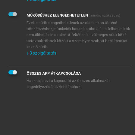
Kérek értesítést az Akadémiai Kiadó Zrt. újdonságairól,
akcióiról.
MŰKÖDÉSHEZ ELENGEDHETETLEN
(mindig szükséges)
Az
Adatkezelési tájékoztatóban
foglaltakat tudomásul
veszem és elfogadom.
Ezek a sütik elengedhetetlenek az oldalunkon történő
Az
Általános vásárlási feltételeket
, valamint a
szotar.net
és a
böngészéshez,a funkciók használatához, és a felhasználók
mersz.hu
oldalak licencszerződéseiben foglaltakat
nem tilthatják le azokat. A feltétlenül szükséges sütik közé
tudomásul veszem és elfogadom.
tartoznak többek között a személyre szabott beállításokat
kezelő sütik.
↓
3
szolgáltatás
KIPRÓBÁLOM
ÖSSZES APP ÁTKAPCSOLÁSA
Használja ezt a kapcsolót az összes alkalmazás
engedélyezéséhez/letiltásához.
MIÉRT ÉRDEMES A MERSZ ONLINE
OKOSKÖNYVTÁRAT HASZNÁLNI?