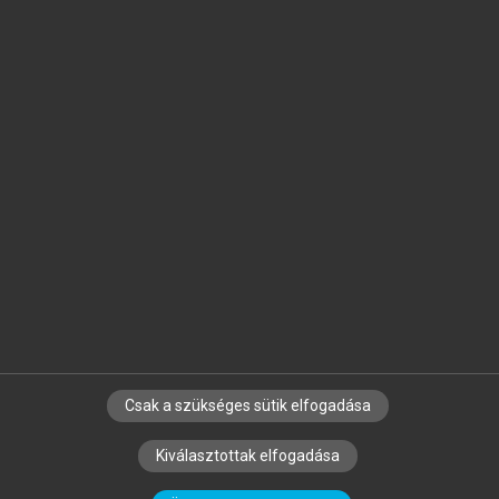
Jelöld meg a számodra fontos részeket, és
készíts
saját
jegyzeteket!
Egyéni előfizetéssel további
MeRSZ+ funkciókat
és
tartalmakat is elérhetsz.
Csak a szükséges sütik elfogadása
SZERZŐKNEK
CÉGEKNEK
KÖNYVTÁROSOKNAK
Kiválasztottak elfogadása
SZERKESZTÉSI ÉS LEKTORÁLÁSI ALAPELVEK