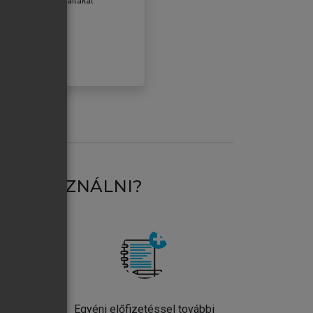
erződéseiben foglaltakat
ogadom.
ÓBÁLOM
AT HASZNÁLNI?
ntos
Egyéni előfizetéssel további