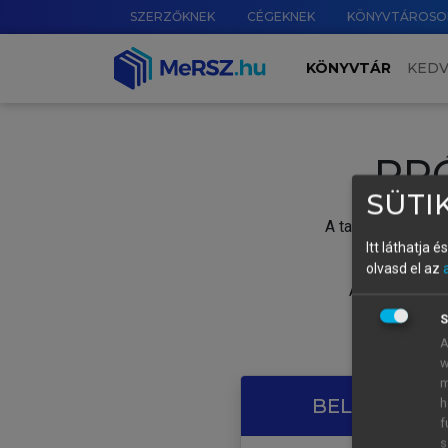
SZERZŐKNEK
CÉGEKNEK
KÖNYVTÁROSO
KÖNYVTÁR
KED
PR
SÜTIK
A tartalom megtek
Itt láthatja 
olvasd el az
A próbaidősza
S
A
w
m
BELÉPÉS SAJ
h
f
s