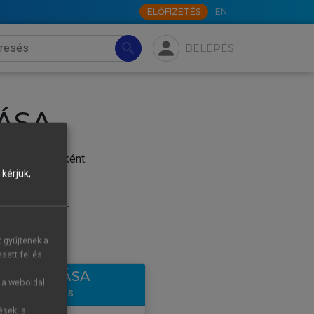
ELŐFIZETÉS
EN
person
search
BELÉPÉS
ÁSA
j felhasználóként.
kérjük,
.
tre új fiókot.
t gyűjtenek a
sett fel és
LÉTREHOZÁSA
g a weboldal
ntes hozzáférés
ések, a