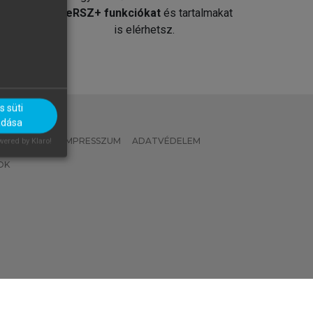
át
MeRSZ+ funkciókat
és tartalmakat
is elérhetsz.
 süti
adása
 IRÁNYELVEK
IMPRESSZUM
ADATVÉDELEM
ered by Klaro!
OK