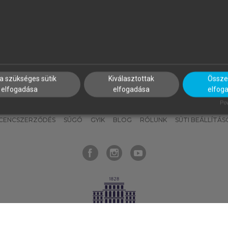
nyokat, hogy bármikor azonnal
részeket, és
készíts
saj
hozzájuk férhess!
jegyzeteket!
a szükséges sütik
Kiválasztottak
Összes
elfogadása
elfogadása
elfog
KNAK
SZERKESZTÉSI ÉS LEKTORÁLÁSI ALAPELVEK
MI – ÁLTALÁNOS
Pow
ICENCSZERZŐDÉS
SÚGÓ
GYIK
BLOG
RÓLUNK
SÜTI BEÁLLÍTÁS