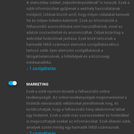
A statisztikai sütiket „teljesítménysütiknek” is nevezik. Ezek a
sütik információkat gyűjtenek a webhely használatának
módjáról, többek között arról, hogy milyen oldalakat keresett
ÚJ FIÓK LÉTREHOZÁSA
fel és milyen linkekre kattintott. Ezek az információk a
1 óra díjmentes hozzáférés
felhasználó azonosítására nem használhatóak, mivel az
adatok összesítettek és anonimizáltak. Céljuk kizárólag a
weboldal funkcióinak javítása. Ezek közé tartoznak a
E-MAIL-CÍM
harmadik féltől származó elemzési szolgáltatásokhoz
tartozó sütik; ilyen elemzési szolgáltatások a
látogatóelemzések, a hőtérképek és a közösségi
NÉV
médiaanalitika.
↓
1
szolgáltatás
JELSZÓ
MARKETING
Ezek a sütik nyomon követik a felhasználó online
tevékenységét. Az online tevékenységek megismerésével a
JELSZÓ ÚJRA
hirdetők relevánsabb reklámokat jeleníthetnek meg, és
korlátozhatják, hogy a felhasználó hány alkalommal láthat
egy hirdetést. Ezek a sütik más szervezetekkel és hirdetőkkel
is megoszthatják ezeket az információkat. Ezek állandó sütik,
Kérek értesítést a MeRSZ újdonságairól, akcióiról.
amelyek szinte mindig egy harmadik féltől származnak.
↓
2
szolgáltatás