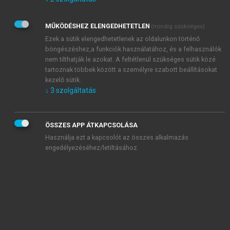
Kérek értesítést az Akadémiai Kiadó Zrt. újdonságairól,
akcióiról.
MŰKÖDÉSHEZ ELENGEDHETETLEN
(mindig szükséges)
Az
Adatkezelési tájékoztatóban
foglaltakat tudomásul
veszem és elfogadom.
Ezek a sütik elengedhetetlenek az oldalunkon történő
Az
Általános vásárlási feltételeket
, valamint a
szotar.net
és a
böngészéshez,a funkciók használatához, és a felhasználók
mersz.hu
oldalak licencszerződéseiben foglaltakat
nem tilthatják le azokat. A feltétlenül szükséges sütik közé
tudomásul veszem és elfogadom.
tartoznak többek között a személyre szabott beállításokat
kezelő sütik.
↓
3
szolgáltatás
KIPRÓBÁLOM
ÖSSZES APP ÁTKAPCSOLÁSA
Használja ezt a kapcsolót az összes alkalmazás
engedélyezéséhez/letiltásához.
MIÉRT ÉRDEMES A MERSZ ONLINE
OKOSKÖNYVTÁRAT HASZNÁLNI?