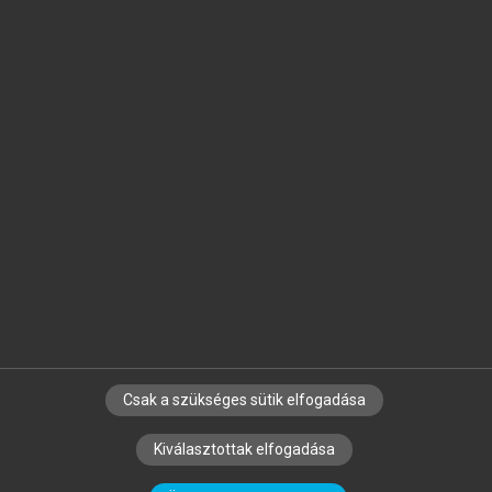
Jelöld meg a számodra fontos részeket, és
készíts
saját
jegyzeteket!
Egyéni előfizetéssel további
MeRSZ+ funkciókat
és
tartalmakat is elérhetsz.
Csak a szükséges sütik elfogadása
SZERZŐKNEK
CÉGEKNEK
KÖNYVTÁROSOKNAK
Kiválasztottak elfogadása
SZERKESZTÉSI ÉS LEKTORÁLÁSI ALAPELVEK