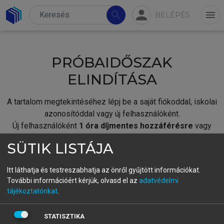
person
search
menu
BELÉPÉS
PRÓBAIDŐSZAK
ELINDÍTÁSA
A tartalom megtekintéséhez lépj be a saját fiókoddal, iskolai
azonosítóddal vagy új felhasználóként.
Új felhasználóként
1 óra díjmentes hozzáférésre
vagy
jogosult.
SÜTIK LISTÁJA
A próbaidőszak elindításához,
jelentkezz
be meglévő
fiókoddal,
vagy hozz létre új fiókot.
Itt láthatja és testreszabhatja az önről gyűjtött információkat.
További információért kérjük, olvasd el az
adatvédelmi
A regisztráció után a
próbaidőszak
automatikusan
elindul.
tájékoztatónkat
.
BELÉPÉS SAJÁT FIÓKKAL
STATISZTIKA