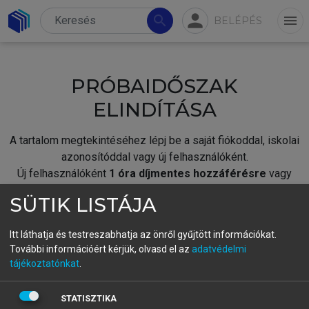
person
search
menu
BELÉPÉS
PRÓBAIDŐSZAK
ELINDÍTÁSA
A tartalom megtekintéséhez lépj be a saját fiókoddal, iskolai
azonosítóddal vagy új felhasználóként.
Új felhasználóként
1 óra díjmentes hozzáférésre
vagy
jogosult.
SÜTIK LISTÁJA
A próbaidőszak elindításához,
jelentkezz
be meglévő
fiókoddal,
vagy hozz létre új fiókot.
Itt láthatja és testreszabhatja az önről gyűjtött információkat.
További információért kérjük, olvasd el az
adatvédelmi
A regisztráció után a
próbaidőszak
automatikusan
elindul.
tájékoztatónkat
.
BELÉPÉS SAJÁT FIÓKKAL
STATISZTIKA