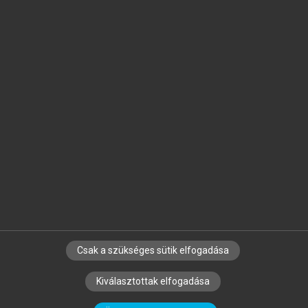
Jelöld meg a számodra fontos részeket, és
készíts
saját
jegyzeteket!
Egyéni előfizetéssel további
MeRSZ+ funkciókat
és
tartalmakat is elérhetsz.
Csak a szükséges sütik elfogadása
SZERZŐKNEK
CÉGEKNEK
KÖNYVTÁROSOKNAK
Kiválasztottak elfogadása
SZERKESZTÉSI ÉS LEKTORÁLÁSI ALAPELVEK