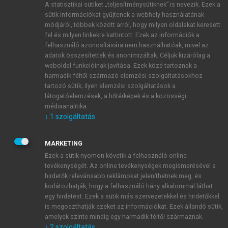
A statisztikai sütiket „teljesítménysütiknek” is nevezik. Ezek a
sütik információkat gyűjtenek a webhely használatának
módjáról, többek között arról, hogy milyen oldalakat keresett
ÚJ FIÓK LÉTREHOZÁSA
fel és milyen linkekre kattintott. Ezek az információk a
1 óra díjmentes hozzáférés
felhasználó azonosítására nem használhatóak, mivel az
adatok összesítettek és anonimizáltak. Céljuk kizárólag a
weboldal funkcióinak javítása. Ezek közé tartoznak a
E-MAIL-CÍM
harmadik féltől származó elemzési szolgáltatásokhoz
tartozó sütik; ilyen elemzési szolgáltatások a
látogatóelemzések, a hőtérképek és a közösségi
NÉV
médiaanalitika.
↓
1
szolgáltatás
JELSZÓ
MARKETING
Ezek a sütik nyomon követik a felhasználó online
tevékenységét. Az online tevékenységek megismerésével a
JELSZÓ ÚJRA
hirdetők relevánsabb reklámokat jeleníthetnek meg, és
korlátozhatják, hogy a felhasználó hány alkalommal láthat
egy hirdetést. Ezek a sütik más szervezetekkel és hirdetőkkel
is megoszthatják ezeket az információkat. Ezek állandó sütik,
Kérek értesítést a MeRSZ újdonságairól, akcióiról.
amelyek szinte mindig egy harmadik féltől származnak.
↓
2
szolgáltatás