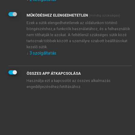
Kérek értesítést az Akadémiai Kiadó Zrt. újdonságairól,
akcióiról.
MŰKÖDÉSHEZ ELENGEDHETETLEN
(mindig szükséges)
Az
Adatkezelési tájékoztatóban
foglaltakat tudomásul
veszem és elfogadom.
Ezek a sütik elengedhetetlenek az oldalunkon történő
Az
Általános vásárlási feltételeket
, valamint a
szotar.net
és a
böngészéshez,a funkciók használatához, és a felhasználók
mersz.hu
oldalak licencszerződéseiben foglaltakat
nem tilthatják le azokat. A feltétlenül szükséges sütik közé
tudomásul veszem és elfogadom.
tartoznak többek között a személyre szabott beállításokat
kezelő sütik.
↓
3
szolgáltatás
KIPRÓBÁLOM
ÖSSZES APP ÁTKAPCSOLÁSA
Használja ezt a kapcsolót az összes alkalmazás
engedélyezéséhez/letiltásához.
MIÉRT ÉRDEMES A MERSZ ONLINE
OKOSKÖNYVTÁRAT HASZNÁLNI?