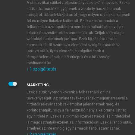
A statisztikai sütiket „teljesítménysütiknek” is nevezik. Ezek a
sütik információkat gyűjtenek a webhely használatának
módjáról, többek között arról, hogy milyen oldalakat keresett
ÚJ FIÓK LÉTREHOZÁSA
fel és milyen linkekre kattintott. Ezek az információk a
1 óra díjmentes hozzáférés
felhasználó azonosítására nem használhatóak, mivel az
adatok összesítettek és anonimizáltak. Céljuk kizárólag a
weboldal funkcióinak javítása. Ezek közé tartoznak a
E-MAIL-CÍM
harmadik féltől származó elemzési szolgáltatásokhoz
tartozó sütik; ilyen elemzési szolgáltatások a
látogatóelemzések, a hőtérképek és a közösségi
NÉV
médiaanalitika.
↓
1
szolgáltatás
JELSZÓ
MARKETING
Ezek a sütik nyomon követik a felhasználó online
tevékenységét. Az online tevékenységek megismerésével a
JELSZÓ ÚJRA
hirdetők relevánsabb reklámokat jeleníthetnek meg, és
korlátozhatják, hogy a felhasználó hány alkalommal láthat
egy hirdetést. Ezek a sütik más szervezetekkel és hirdetőkkel
is megoszthatják ezeket az információkat. Ezek állandó sütik,
Kérek értesítést a MeRSZ újdonságairól, akcióiról.
amelyek szinte mindig egy harmadik féltől származnak.
↓
2
szolgáltatás