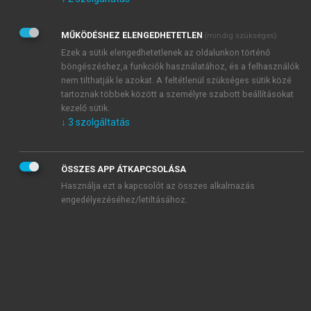
Kérek értesítést az Akadémiai Kiadó Zrt. újdonságairól,
akcióiról.
MŰKÖDÉSHEZ ELENGEDHETETLEN
(mindig szükséges)
Az
Adatkezelési tájékoztatóban
foglaltakat tudomásul
veszem és elfogadom.
Ezek a sütik elengedhetetlenek az oldalunkon történő
Az
Általános vásárlási feltételeket
, valamint a
szotar.net
és a
böngészéshez,a funkciók használatához, és a felhasználók
mersz.hu
oldalak licencszerződéseiben foglaltakat
nem tilthatják le azokat. A feltétlenül szükséges sütik közé
tudomásul veszem és elfogadom.
tartoznak többek között a személyre szabott beállításokat
kezelő sütik.
↓
3
szolgáltatás
KIPRÓBÁLOM
ÖSSZES APP ÁTKAPCSOLÁSA
Használja ezt a kapcsolót az összes alkalmazás
engedélyezéséhez/letiltásához.
MIÉRT ÉRDEMES A MERSZ ONLINE
OKOSKÖNYVTÁRAT HASZNÁLNI?