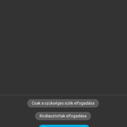
Jelöld meg a számodra fontos részeket, és
készíts
saját
jegyzeteket!
Egyéni előfizetéssel további
MeRSZ+ funkciókat
és
tartalmakat is elérhetsz.
Csak a szükséges sütik elfogadása
SZERZŐKNEK
CÉGEKNEK
KÖNYVTÁROSOKNAK
Kiválasztottak elfogadása
SZERKESZTÉSI ÉS LEKTORÁLÁSI ALAPELVEK