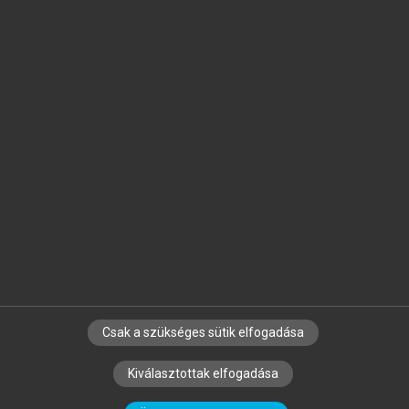
Jelöld meg a számodra fontos részeket, és
készíts
saját
jegyzeteket!
Egyéni előfizetéssel további
MeRSZ+ funkciókat
és
tartalmakat is elérhetsz.
Csak a szükséges sütik elfogadása
SZERZŐKNEK
CÉGEKNEK
KÖNYVTÁROSOKNAK
Kiválasztottak elfogadása
SZERKESZTÉSI ÉS LEKTORÁLÁSI ALAPELVEK