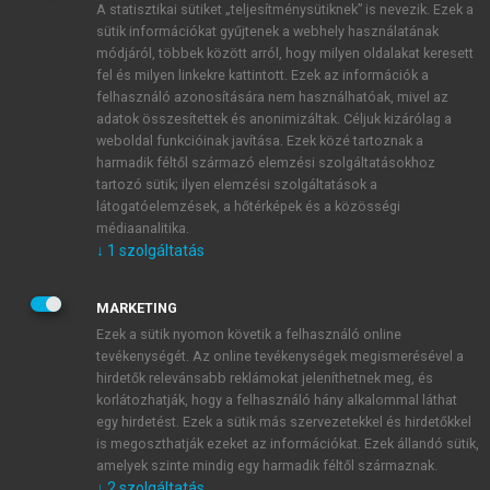
A statisztikai sütiket „teljesítménysütiknek” is nevezik. Ezek a
sütik információkat gyűjtenek a webhely használatának
módjáról, többek között arról, hogy milyen oldalakat keresett
ÚJ FIÓK LÉTREHOZÁSA
fel és milyen linkekre kattintott. Ezek az információk a
1 óra díjmentes hozzáférés
felhasználó azonosítására nem használhatóak, mivel az
adatok összesítettek és anonimizáltak. Céljuk kizárólag a
weboldal funkcióinak javítása. Ezek közé tartoznak a
E-MAIL-CÍM
harmadik féltől származó elemzési szolgáltatásokhoz
tartozó sütik; ilyen elemzési szolgáltatások a
látogatóelemzések, a hőtérképek és a közösségi
NÉV
médiaanalitika.
↓
1
szolgáltatás
JELSZÓ
MARKETING
Ezek a sütik nyomon követik a felhasználó online
tevékenységét. Az online tevékenységek megismerésével a
JELSZÓ ÚJRA
hirdetők relevánsabb reklámokat jeleníthetnek meg, és
korlátozhatják, hogy a felhasználó hány alkalommal láthat
egy hirdetést. Ezek a sütik más szervezetekkel és hirdetőkkel
is megoszthatják ezeket az információkat. Ezek állandó sütik,
Kérek értesítést a MeRSZ újdonságairól, akcióiról.
amelyek szinte mindig egy harmadik féltől származnak.
↓
2
szolgáltatás