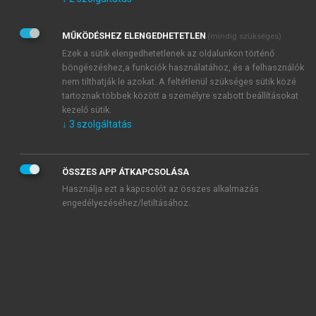
Kérek értesítést az Akadémiai Kiadó Zrt. újdonságairól,
akcióiról.
MŰKÖDÉSHEZ ELENGEDHETETLEN
(mindig szükséges)
Az
Adatkezelési tájékoztatóban
foglaltakat tudomásul
veszem és elfogadom.
Ezek a sütik elengedhetetlenek az oldalunkon történő
Az
Általános vásárlási feltételeket
, valamint a
szotar.net
és a
böngészéshez,a funkciók használatához, és a felhasználók
mersz.hu
oldalak licencszerződéseiben foglaltakat
nem tilthatják le azokat. A feltétlenül szükséges sütik közé
tudomásul veszem és elfogadom.
tartoznak többek között a személyre szabott beállításokat
kezelő sütik.
↓
3
szolgáltatás
KIPRÓBÁLOM
ÖSSZES APP ÁTKAPCSOLÁSA
Használja ezt a kapcsolót az összes alkalmazás
engedélyezéséhez/letiltásához.
MIÉRT ÉRDEMES A MERSZ ONLINE
OKOSKÖNYVTÁRAT HASZNÁLNI?