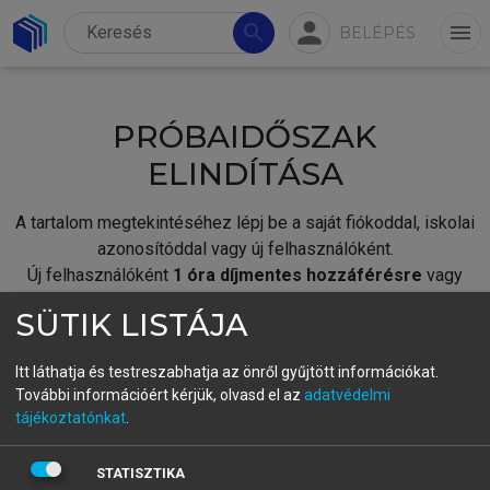
person
search
menu
BELÉPÉS
PRÓBAIDŐSZAK
ELINDÍTÁSA
A tartalom megtekintéséhez lépj be a saját fiókoddal, iskolai
azonosítóddal vagy új felhasználóként.
Új felhasználóként
1 óra díjmentes hozzáférésre
vagy
jogosult.
SÜTIK LISTÁJA
A próbaidőszak elindításához,
jelentkezz
be meglévő
fiókoddal,
vagy hozz létre új fiókot.
Itt láthatja és testreszabhatja az önről gyűjtött információkat.
További információért kérjük, olvasd el az
adatvédelmi
A regisztráció után a
próbaidőszak
automatikusan
elindul.
tájékoztatónkat
.
BELÉPÉS SAJÁT FIÓKKAL
STATISZTIKA