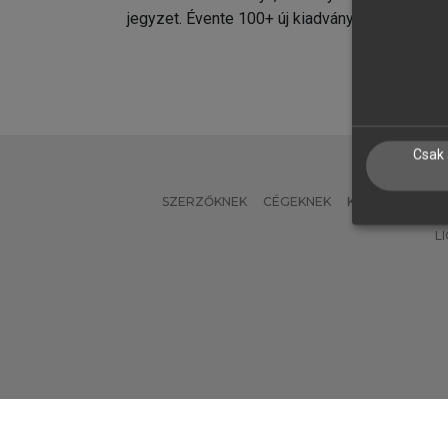
jegyzet. Évente 100+ új kiadvány.
kiadvá
Csak 
SZERZŐKNEK
CÉGEKNEK
KÖNYVTÁROSO
L
Verzió: 2.7.2