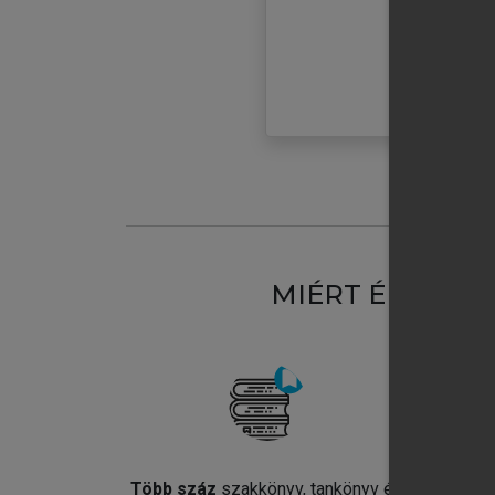
MIÉRT ÉRDEME
Több száz
szakkönyv, tankönyv és
Jel