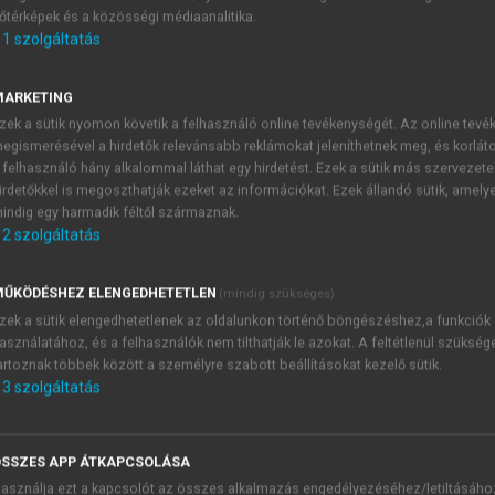
őtérképek és a közösségi médiaanalitika.
E-MAIL-CÍM
1
szolgáltatás
MARKETING
NÉV
zek a sütik nyomon követik a felhasználó online tevékenységét. Az online tev
egismerésével a hirdetők relevánsabb reklámokat jeleníthetnek meg, és korlát
 felhasználó hány alkalommal láthat egy hirdetést. Ezek a sütik más szervezete
JELSZÓ
irdetőkkel is megoszthatják ezeket az információkat. Ezek állandó sütik, amely
indig egy harmadik féltől származnak.
2
szolgáltatás
JELSZÓ ÚJRA
PÉS
ŰKÖDÉSHEZ ELENGEDHETETLEN
(mindig szükséges)
zek a sütik elengedhetetlenek az oldalunkon történő böngészéshez,a funkciók
asználatához, és a felhasználók nem tilthatják le azokat. A feltétlenül szükség
Kérek értesítést a MeRSZ új
artoznak többek között a személyre szabott beállításokat kezelő sütik.
Kérek értesítést az Akadémi
3
szolgáltatás
akcióiról.
 VAGY?
Az
Adatkezelési tájékozta
yi azonosítóval
veszem és elfogadom.
SSZES APP ÁTKAPCSOLÁSA
Az
Általános vásárlási felt
asználja ezt a kapcsolót az összes alkalmazás engedélyezéséhez/letiltásáho