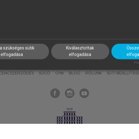
nyokat, hogy bármikor azonnal
részeket, és
készíts
saj
hozzájuk férhess!
jegyzeteket!
a szükséges sütik
Kiválasztottak
Összes
elfogadása
elfogadása
elfog
KNAK
SZERKESZTÉSI ÉS LEKTORÁLÁSI ALAPELVEK
MI – ÁLTALÁNOS
Pow
ICENCSZERZŐDÉS
SÚGÓ
GYIK
BLOG
RÓLUNK
SÜTI BEÁLLÍTÁS