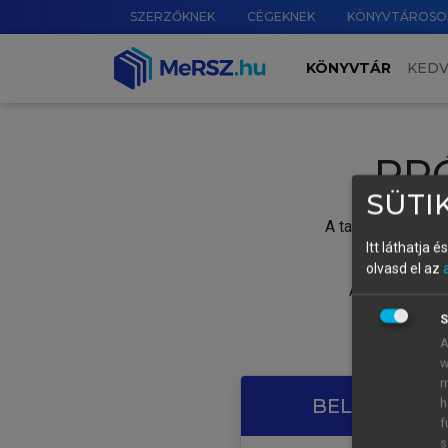
SZERZŐKNEK
CÉGEKNEK
KÖNYVTÁROSO
KÖNYVTÁR
KED
PR
SÜTIK
A tartalom megtek
Itt láthatja 
olvasd el az
A próbaidősza
S
A
w
m
BELÉPÉS SAJ
h
f
s