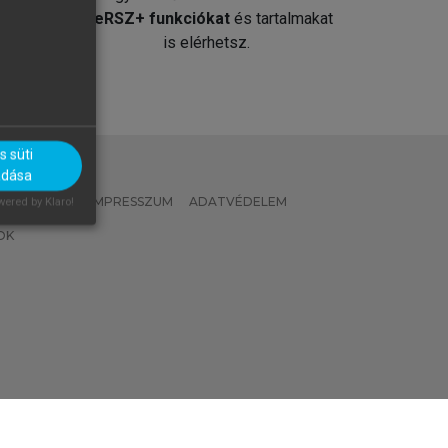
át
MeRSZ+ funkciókat
és tartalmakat
is elérhetsz.
 süti
adása
 IRÁNYELVEK
IMPRESSZUM
ADATVÉDELEM
ered by Klaro!
OK