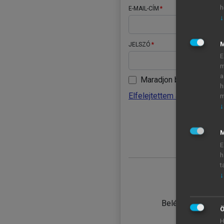
h
E-MAIL-CÍM
↓
JELSZÓ
E
m
a
Maradjon belépve
h
Elfelejtettem a jelszavamat
m
↓
BELÉ
M
E
h
t
↓
TANULÓ
Belépés intézmén
Ö
H