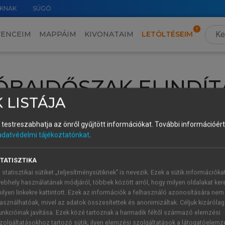
KNAK
SÚGÓ
VENCEIM
MAPPÁIM
KIVONATAIM
LETÖLTÉSEIM
ÓBAIDŐSZAK ELINDÍT
 LISTÁJA
intéséhez lépj be a saját fiókoddal, iskolai azonosítóddal vagy ú
és testreszabhatja az önről gyűjtött információkat.
További információért 
Új felhasználóként
1 óra díjmentes hozzáférésre
vagy jogosult
adatvédelmi tájékoztatónkat
.
k elindításához,
jelentkezz
be meglévő fiókoddal,
vagy hozz lé
A regisztráció után a
próbaidőszak
automatikusan
elindul.
TATISZTIKA
 statisztikai sütiket „teljesítménysütiknek” is nevezik. Ezek a sütik információka
ebhely használatának módjáról, többek között arról, hogy milyen oldalakat kere
ilyen linkekre kattintott. Ezek az információk a felhasználó azonosítására nem
ÚJ FIÓK 
ÁT FIÓKKAL
asználhatóak, mivel az adatok összesítettek és anonimizáltak. Céljuk kizáróla
1 óra díjme
unkcióinak javítása. Ezek közé tartoznak a harmadik féltől származó elemzési
zolgáltatásokhoz tartozó sütik; ilyen elemzési szolgáltatások a látogatóelemz