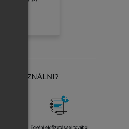
erződéseiben foglaltakat
ogadom.
ÓBÁLOM
AT HASZNÁLNI?
ntos
Egyéni előfizetéssel további