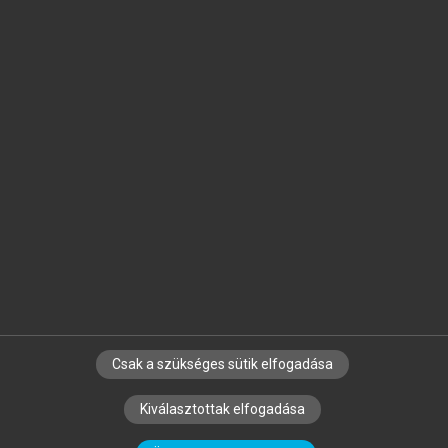
Jelöld meg a számodra fontos részeket, és
készíts
saját
jegyzeteket!
Egyéni előfizetéssel további
MeRSZ+ funkciókat
és
tartalmakat is elérhetsz.
Csak a szükséges sütik elfogadása
SZERZŐKNEK
CÉGEKNEK
KÖNYVTÁROSOKNAK
Kiválasztottak elfogadása
SZERKESZTÉSI ÉS LEKTORÁLÁSI ALAPELVEK