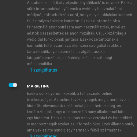
A statisztikai sütiket „teljesítménysütiknek” is nevezik. Ezek a
sütik információkat gyűjtenek a webhely használatának
módjáról, többek között arról, hogy milyen oldalakat keresett
ÚJ FIÓK LÉTREHOZÁSA
fel és milyen linkekre kattintott. Ezek az információk a
1 óra díjmentes hozzáférés
felhasználó azonosítására nem használhatóak, mivel az
adatok összesítettek és anonimizáltak. Céljuk kizárólag a
weboldal funkcióinak javítása. Ezek közé tartoznak a
E-MAIL-CÍM
harmadik féltől származó elemzési szolgáltatásokhoz
tartozó sütik; ilyen elemzési szolgáltatások a
látogatóelemzések, a hőtérképek és a közösségi
NÉV
médiaanalitika.
↓
1
szolgáltatás
JELSZÓ
MARKETING
Ezek a sütik nyomon követik a felhasználó online
tevékenységét. Az online tevékenységek megismerésével a
JELSZÓ ÚJRA
hirdetők relevánsabb reklámokat jeleníthetnek meg, és
korlátozhatják, hogy a felhasználó hány alkalommal láthat
egy hirdetést. Ezek a sütik más szervezetekkel és hirdetőkkel
is megoszthatják ezeket az információkat. Ezek állandó sütik,
Kérek értesítést a MeRSZ újdonságairól, akcióiról.
amelyek szinte mindig egy harmadik féltől származnak.
↓
2
szolgáltatás