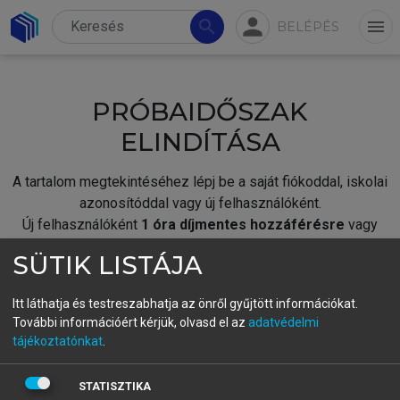
person
search
menu
BELÉPÉS
PRÓBAIDŐSZAK
ELINDÍTÁSA
A tartalom megtekintéséhez lépj be a saját fiókoddal, iskolai
azonosítóddal vagy új felhasználóként.
Új felhasználóként
1 óra díjmentes hozzáférésre
vagy
jogosult.
SÜTIK LISTÁJA
A próbaidőszak elindításához,
jelentkezz
be meglévő
fiókoddal,
vagy hozz létre új fiókot.
Itt láthatja és testreszabhatja az önről gyűjtött információkat.
További információért kérjük, olvasd el az
adatvédelmi
A regisztráció után a
próbaidőszak
automatikusan
elindul.
tájékoztatónkat
.
BELÉPÉS SAJÁT FIÓKKAL
STATISZTIKA