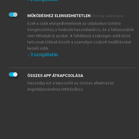
Kérek értesítést az Akadémiai Kiadó Zrt. újdonságairól,
akcióiról.
MŰKÖDÉSHEZ ELENGEDHETETLEN
(mindig szükséges)
Az
Adatkezelési tájékoztatóban
foglaltakat tudomásul
veszem és elfogadom.
Ezek a sütik elengedhetetlenek az oldalunkon történő
Az
Általános vásárlási feltételeket
, valamint a
szotar.net
és a
böngészéshez,a funkciók használatához, és a felhasználók
mersz.hu
oldalak licencszerződéseiben foglaltakat
nem tilthatják le azokat. A feltétlenül szükséges sütik közé
tudomásul veszem és elfogadom.
tartoznak többek között a személyre szabott beállításokat
kezelő sütik.
↓
3
szolgáltatás
KIPRÓBÁLOM
ÖSSZES APP ÁTKAPCSOLÁSA
Használja ezt a kapcsolót az összes alkalmazás
engedélyezéséhez/letiltásához.
MIÉRT ÉRDEMES A MERSZ ONLINE
OKOSKÖNYVTÁRAT HASZNÁLNI?