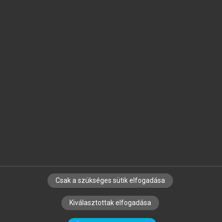
Jelöld meg a számodra fontos részeket, és
készíts
saját
jegyzeteket!
Egyéni előfizetéssel további
MeRSZ+ funkciókat
és
tartalmakat is elérhetsz.
Csak a szükséges sütik elfogadása
SZERZŐKNEK
CÉGEKNEK
KÖNYVTÁROSOKNAK
Kiválasztottak elfogadása
SZERKESZTÉSI ÉS LEKTORÁLÁSI ALAPELVEK