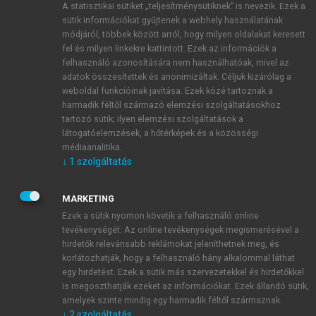
A statisztikai sütiket „teljesítménysütiknek” is nevezik. Ezek a
sütik információkat gyűjtenek a webhely használatának
módjáról, többek között arról, hogy milyen oldalakat keresett
ÚJ FIÓK LÉTREHOZÁSA
fel és milyen linkekre kattintott. Ezek az információk a
1 óra díjmentes hozzáférés
felhasználó azonosítására nem használhatóak, mivel az
adatok összesítettek és anonimizáltak. Céljuk kizárólag a
weboldal funkcióinak javítása. Ezek közé tartoznak a
E-MAIL-CÍM
harmadik féltől származó elemzési szolgáltatásokhoz
tartozó sütik; ilyen elemzési szolgáltatások a
látogatóelemzések, a hőtérképek és a közösségi
NÉV
médiaanalitika.
↓
1
szolgáltatás
JELSZÓ
MARKETING
Ezek a sütik nyomon követik a felhasználó online
tevékenységét. Az online tevékenységek megismerésével a
JELSZÓ ÚJRA
hirdetők relevánsabb reklámokat jeleníthetnek meg, és
korlátozhatják, hogy a felhasználó hány alkalommal láthat
egy hirdetést. Ezek a sütik más szervezetekkel és hirdetőkkel
is megoszthatják ezeket az információkat. Ezek állandó sütik,
Kérek értesítést a MeRSZ újdonságairól, akcióiról.
amelyek szinte mindig egy harmadik féltől származnak.
↓
2
szolgáltatás