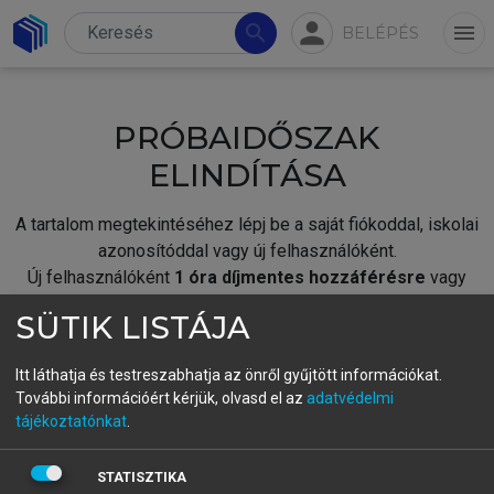
person
search
menu
BELÉPÉS
PRÓBAIDŐSZAK
ELINDÍTÁSA
A tartalom megtekintéséhez lépj be a saját fiókoddal, iskolai
azonosítóddal vagy új felhasználóként.
Új felhasználóként
1 óra díjmentes hozzáférésre
vagy
jogosult.
SÜTIK LISTÁJA
A próbaidőszak elindításához,
jelentkezz
be meglévő
fiókoddal,
vagy hozz létre új fiókot.
Itt láthatja és testreszabhatja az önről gyűjtött információkat.
További információért kérjük, olvasd el az
adatvédelmi
A regisztráció után a
próbaidőszak
automatikusan
elindul.
tájékoztatónkat
.
BELÉPÉS SAJÁT FIÓKKAL
STATISZTIKA