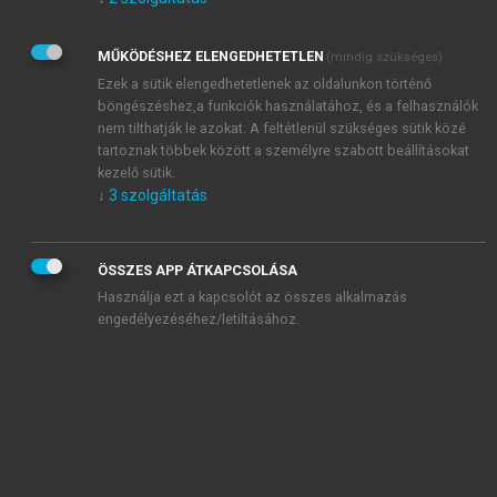
Kérek értesítést az Akadémiai Kiadó Zrt. újdonságairól,
akcióiról.
MŰKÖDÉSHEZ ELENGEDHETETLEN
(mindig szükséges)
Az
Adatkezelési tájékoztatóban
foglaltakat tudomásul
veszem és elfogadom.
Ezek a sütik elengedhetetlenek az oldalunkon történő
Az
Általános vásárlási feltételeket
, valamint a
szotar.net
és a
böngészéshez,a funkciók használatához, és a felhasználók
mersz.hu
oldalak licencszerződéseiben foglaltakat
nem tilthatják le azokat. A feltétlenül szükséges sütik közé
tudomásul veszem és elfogadom.
tartoznak többek között a személyre szabott beállításokat
kezelő sütik.
↓
3
szolgáltatás
KIPRÓBÁLOM
ÖSSZES APP ÁTKAPCSOLÁSA
Használja ezt a kapcsolót az összes alkalmazás
engedélyezéséhez/letiltásához.
MIÉRT ÉRDEMES A MERSZ ONLINE
OKOSKÖNYVTÁRAT HASZNÁLNI?