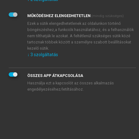
Kérek értesítést az Akadémiai Kiadó Zrt. újdonságairól,
akcióiról.
MŰKÖDÉSHEZ ELENGEDHETETLEN
(mindig szükséges)
Az
Adatkezelési tájékoztatóban
foglaltakat tudomásul
veszem és elfogadom.
Ezek a sütik elengedhetetlenek az oldalunkon történő
Az
Általános vásárlási feltételeket
, valamint a
szotar.net
és a
böngészéshez,a funkciók használatához, és a felhasználók
mersz.hu
oldalak licencszerződéseiben foglaltakat
nem tilthatják le azokat. A feltétlenül szükséges sütik közé
tudomásul veszem és elfogadom.
tartoznak többek között a személyre szabott beállításokat
kezelő sütik.
↓
3
szolgáltatás
KIPRÓBÁLOM
ÖSSZES APP ÁTKAPCSOLÁSA
Használja ezt a kapcsolót az összes alkalmazás
engedélyezéséhez/letiltásához.
MIÉRT ÉRDEMES A MERSZ ONLINE
OKOSKÖNYVTÁRAT HASZNÁLNI?