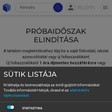
person
search
menu
BELÉPÉS
PRÓBAIDŐSZAK
ELINDÍTÁSA
A tartalom megtekintéséhez lépj be a saját fiókoddal, iskolai
azonosítóddal vagy új felhasználóként.
Új felhasználóként
1 óra díjmentes hozzáférésre
vagy
jogosult.
SÜTIK LISTÁJA
A próbaidőszak elindításához,
jelentkezz
be meglévő
fiókoddal,
vagy hozz létre új fiókot.
Itt láthatja és testreszabhatja az önről gyűjtött információkat.
További információért kérjük, olvasd el az
adatvédelmi
A regisztráció után a
próbaidőszak
automatikusan
elindul.
tájékoztatónkat
.
BELÉPÉS SAJÁT FIÓKKAL
STATISZTIKA