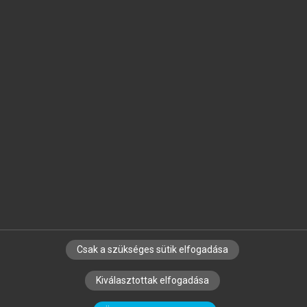
Jelöld meg a számodra fontos részeket, és
készíts
saját
jegyzeteket!
Egyéni előfizetéssel további
MeRSZ+ funkciókat
és
tartalmakat is elérhetsz.
Csak a szükséges sütik elfogadása
SZERZŐKNEK
CÉGEKNEK
KÖNYVTÁROSOKNAK
Kiválasztottak elfogadása
SZERKESZTÉSI ÉS LEKTORÁLÁSI ALAPELVEK