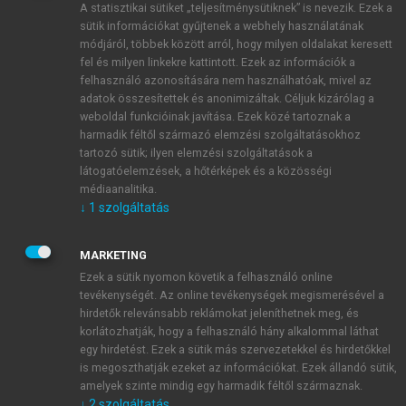
A statisztikai sütiket „teljesítménysütiknek” is nevezik. Ezek a
sütik információkat gyűjtenek a webhely használatának
módjáról, többek között arról, hogy milyen oldalakat keresett
ÚJ FIÓK LÉTREHOZÁSA
fel és milyen linkekre kattintott. Ezek az információk a
1 óra díjmentes hozzáférés
felhasználó azonosítására nem használhatóak, mivel az
adatok összesítettek és anonimizáltak. Céljuk kizárólag a
weboldal funkcióinak javítása. Ezek közé tartoznak a
E-MAIL-CÍM
harmadik féltől származó elemzési szolgáltatásokhoz
tartozó sütik; ilyen elemzési szolgáltatások a
látogatóelemzések, a hőtérképek és a közösségi
NÉV
médiaanalitika.
↓
1
szolgáltatás
JELSZÓ
MARKETING
Ezek a sütik nyomon követik a felhasználó online
tevékenységét. Az online tevékenységek megismerésével a
JELSZÓ ÚJRA
hirdetők relevánsabb reklámokat jeleníthetnek meg, és
korlátozhatják, hogy a felhasználó hány alkalommal láthat
egy hirdetést. Ezek a sütik más szervezetekkel és hirdetőkkel
is megoszthatják ezeket az információkat. Ezek állandó sütik,
Kérek értesítést a MeRSZ újdonságairól, akcióiról.
amelyek szinte mindig egy harmadik féltől származnak.
↓
2
szolgáltatás