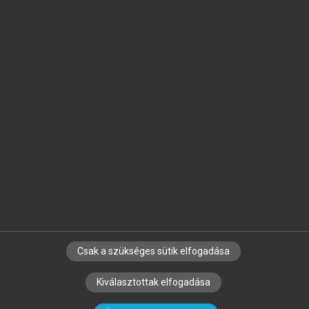
Jelöld meg a számodra fontos részeket, és
készíts
saját
jegyzeteket!
Egyéni előfizetéssel további
MeRSZ+ funkciókat
és
tartalmakat is elérhetsz.
Csak a szükséges sütik elfogadása
SZERZŐKNEK
CÉGEKNEK
KÖNYVTÁROSOKNAK
Kiválasztottak elfogadása
SZERKESZTÉSI ÉS LEKTORÁLÁSI ALAPELVEK