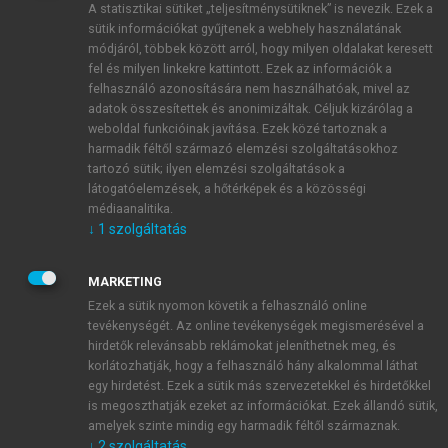
A statisztikai sütiket „teljesítménysütiknek” is nevezik. Ezek a
sütik információkat gyűjtenek a webhely használatának
módjáról, többek között arról, hogy milyen oldalakat keresett
ÚJ FIÓK LÉTREHOZÁSA
fel és milyen linkekre kattintott. Ezek az információk a
1 óra díjmentes hozzáférés
felhasználó azonosítására nem használhatóak, mivel az
adatok összesítettek és anonimizáltak. Céljuk kizárólag a
weboldal funkcióinak javítása. Ezek közé tartoznak a
E-MAIL-CÍM
harmadik féltől származó elemzési szolgáltatásokhoz
tartozó sütik; ilyen elemzési szolgáltatások a
látogatóelemzések, a hőtérképek és a közösségi
NÉV
médiaanalitika.
↓
1
szolgáltatás
JELSZÓ
MARKETING
Ezek a sütik nyomon követik a felhasználó online
tevékenységét. Az online tevékenységek megismerésével a
JELSZÓ ÚJRA
hirdetők relevánsabb reklámokat jeleníthetnek meg, és
korlátozhatják, hogy a felhasználó hány alkalommal láthat
egy hirdetést. Ezek a sütik más szervezetekkel és hirdetőkkel
is megoszthatják ezeket az információkat. Ezek állandó sütik,
Kérek értesítést a MeRSZ újdonságairól, akcióiról.
amelyek szinte mindig egy harmadik féltől származnak.
↓
2
szolgáltatás