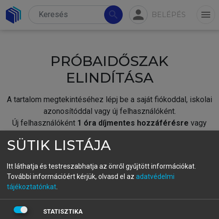
person
search
menu
BELÉPÉS
PRÓBAIDŐSZAK
ELINDÍTÁSA
A tartalom megtekintéséhez lépj be a saját fiókoddal, iskolai
azonosítóddal vagy új felhasználóként.
Új felhasználóként
1 óra díjmentes hozzáférésre
vagy
jogosult.
SÜTIK LISTÁJA
A próbaidőszak elindításához,
jelentkezz
be meglévő
fiókoddal,
vagy hozz létre új fiókot.
Itt láthatja és testreszabhatja az önről gyűjtött információkat.
További információért kérjük, olvasd el az
adatvédelmi
A regisztráció után a
próbaidőszak
automatikusan
elindul.
tájékoztatónkat
.
BELÉPÉS SAJÁT FIÓKKAL
STATISZTIKA