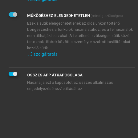
Kérek értesítést az Akadémiai Kiadó Zrt. újdonságairól,
akcióiról.
MŰKÖDÉSHEZ ELENGEDHETETLEN
(mindig szükséges)
Az
Adatkezelési tájékoztatóban
foglaltakat tudomásul
veszem és elfogadom.
Ezek a sütik elengedhetetlenek az oldalunkon történő
Az
Általános vásárlási feltételeket
, valamint a
szotar.net
és a
böngészéshez,a funkciók használatához, és a felhasználók
mersz.hu
oldalak licencszerződéseiben foglaltakat
nem tilthatják le azokat. A feltétlenül szükséges sütik közé
tudomásul veszem és elfogadom.
tartoznak többek között a személyre szabott beállításokat
kezelő sütik.
↓
3
szolgáltatás
KIPRÓBÁLOM
ÖSSZES APP ÁTKAPCSOLÁSA
Használja ezt a kapcsolót az összes alkalmazás
engedélyezéséhez/letiltásához.
MIÉRT ÉRDEMES A MERSZ ONLINE
OKOSKÖNYVTÁRAT HASZNÁLNI?