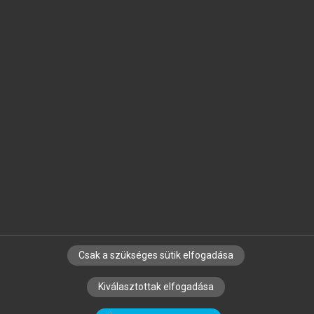
Jelöld meg a számodra fontos részeket, és
készíts
saját
jegyzeteket!
Egyéni előfizetéssel további
MeRSZ+ funkciókat
és
tartalmakat is elérhetsz.
Csak a szükséges sütik elfogadása
SZERZŐKNEK
CÉGEKNEK
KÖNYVTÁROSOKNAK
Kiválasztottak elfogadása
SZERKESZTÉSI ÉS LEKTORÁLÁSI ALAPELVEK