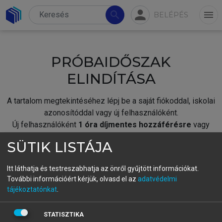
person
search
menu
BELÉPÉS
PRÓBAIDŐSZAK
ELINDÍTÁSA
A tartalom megtekintéséhez lépj be a saját fiókoddal, iskolai
azonosítóddal vagy új felhasználóként.
Új felhasználóként
1 óra díjmentes hozzáférésre
vagy
jogosult.
SÜTIK LISTÁJA
A próbaidőszak elindításához,
jelentkezz
be meglévő
fiókoddal,
vagy hozz létre új fiókot.
Itt láthatja és testreszabhatja az önről gyűjtött információkat.
További információért kérjük, olvasd el az
adatvédelmi
A regisztráció után a
próbaidőszak
automatikusan
elindul.
tájékoztatónkat
.
BELÉPÉS SAJÁT FIÓKKAL
STATISZTIKA