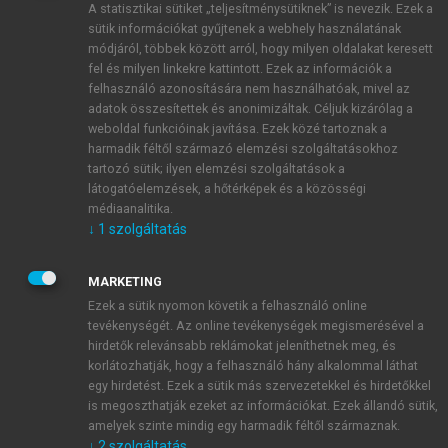
A statisztikai sütiket „teljesítménysütiknek” is nevezik. Ezek a
sütik információkat gyűjtenek a webhely használatának
módjáról, többek között arról, hogy milyen oldalakat keresett
ÚJ FIÓK LÉTREHOZÁSA
fel és milyen linkekre kattintott. Ezek az információk a
1 óra díjmentes hozzáférés
felhasználó azonosítására nem használhatóak, mivel az
adatok összesítettek és anonimizáltak. Céljuk kizárólag a
weboldal funkcióinak javítása. Ezek közé tartoznak a
E-MAIL-CÍM
harmadik féltől származó elemzési szolgáltatásokhoz
tartozó sütik; ilyen elemzési szolgáltatások a
látogatóelemzések, a hőtérképek és a közösségi
NÉV
médiaanalitika.
↓
1
szolgáltatás
JELSZÓ
MARKETING
Ezek a sütik nyomon követik a felhasználó online
tevékenységét. Az online tevékenységek megismerésével a
JELSZÓ ÚJRA
hirdetők relevánsabb reklámokat jeleníthetnek meg, és
korlátozhatják, hogy a felhasználó hány alkalommal láthat
egy hirdetést. Ezek a sütik más szervezetekkel és hirdetőkkel
is megoszthatják ezeket az információkat. Ezek állandó sütik,
Kérek értesítést a MeRSZ újdonságairól, akcióiról.
amelyek szinte mindig egy harmadik féltől származnak.
↓
2
szolgáltatás