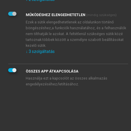
Kérek értesítést az Akadémiai Kiadó Zrt. újdonságairól,
akcióiról.
MŰKÖDÉSHEZ ELENGEDHETETLEN
(mindig szükséges)
Az
Adatkezelési tájékoztatóban
foglaltakat tudomásul
veszem és elfogadom.
Ezek a sütik elengedhetetlenek az oldalunkon történő
Az
Általános vásárlási feltételeket
, valamint a
szotar.net
és a
böngészéshez,a funkciók használatához, és a felhasználók
mersz.hu
oldalak licencszerződéseiben foglaltakat
nem tilthatják le azokat. A feltétlenül szükséges sütik közé
tudomásul veszem és elfogadom.
tartoznak többek között a személyre szabott beállításokat
kezelő sütik.
↓
3
szolgáltatás
KIPRÓBÁLOM
ÖSSZES APP ÁTKAPCSOLÁSA
Használja ezt a kapcsolót az összes alkalmazás
engedélyezéséhez/letiltásához.
MIÉRT ÉRDEMES A MERSZ ONLINE
OKOSKÖNYVTÁRAT HASZNÁLNI?