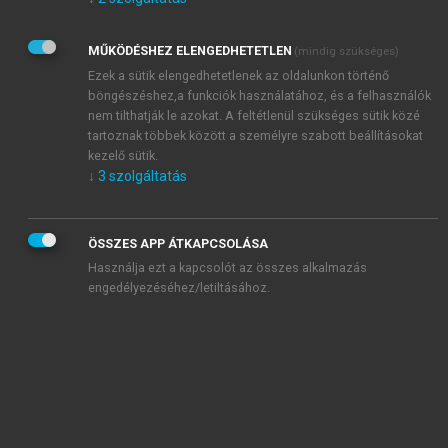
Kérek értesítést az Akadémiai Kiadó Zrt. újdonságairól,
akcióiról.
MŰKÖDÉSHEZ ELENGEDHETETLEN
(mindig szükséges)
Az
Adatkezelési tájékoztatóban
foglaltakat tudomásul
veszem és elfogadom.
Ezek a sütik elengedhetetlenek az oldalunkon történő
Az
Általános vásárlási feltételeket
, valamint a
szotar.net
és a
böngészéshez,a funkciók használatához, és a felhasználók
mersz.hu
oldalak licencszerződéseiben foglaltakat
nem tilthatják le azokat. A feltétlenül szükséges sütik közé
tudomásul veszem és elfogadom.
tartoznak többek között a személyre szabott beállításokat
kezelő sütik.
↓
3
szolgáltatás
KIPRÓBÁLOM
ÖSSZES APP ÁTKAPCSOLÁSA
Használja ezt a kapcsolót az összes alkalmazás
engedélyezéséhez/letiltásához.
MIÉRT ÉRDEMES A MERSZ ONLINE
OKOSKÖNYVTÁRAT HASZNÁLNI?