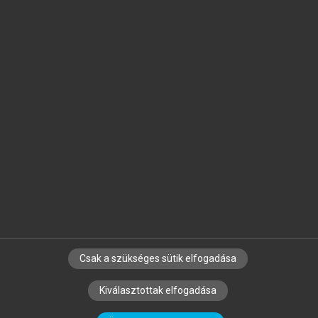
Jelöld meg a számodra fontos részeket, és
készíts
saját
jegyzeteket!
Egyéni előfizetéssel további
MeRSZ+ funkciókat
és
tartalmakat is elérhetsz.
Csak a szükséges sütik elfogadása
SZERZŐKNEK
CÉGEKNEK
KÖNYVTÁROSOKNAK
Kiválasztottak elfogadása
SZERKESZTÉSI ÉS LEKTORÁLÁSI ALAPELVEK