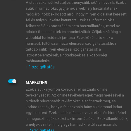
A statisztikai sütiket „teljesítménysütiknek” is nevezik. Ezek a
sütik információkat gyűjtenek a webhely használatának
módjáról, többek között arról, hogy milyen oldalakat keresett
ÚJ FIÓK LÉTREHOZÁSA
fel és milyen linkekre kattintott. Ezek az információk a
1 óra díjmentes hozzáférés
felhasználó azonosítására nem használhatóak, mivel az
adatok összesítettek és anonimizáltak. Céljuk kizárólag a
weboldal funkcióinak javítása. Ezek közé tartoznak a
E-MAIL-CÍM
harmadik féltől származó elemzési szolgáltatásokhoz
tartozó sütik; ilyen elemzési szolgáltatások a
látogatóelemzések, a hőtérképek és a közösségi
NÉV
médiaanalitika.
↓
1
szolgáltatás
JELSZÓ
MARKETING
Ezek a sütik nyomon követik a felhasználó online
tevékenységét. Az online tevékenységek megismerésével a
JELSZÓ ÚJRA
hirdetők relevánsabb reklámokat jeleníthetnek meg, és
korlátozhatják, hogy a felhasználó hány alkalommal láthat
egy hirdetést. Ezek a sütik más szervezetekkel és hirdetőkkel
is megoszthatják ezeket az információkat. Ezek állandó sütik,
Kérek értesítést a MeRSZ újdonságairól, akcióiról.
amelyek szinte mindig egy harmadik féltől származnak.
↓
2
szolgáltatás