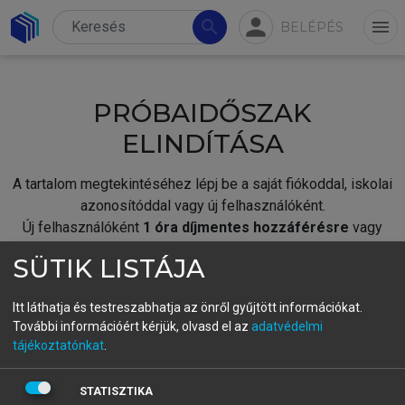
person
search
menu
BELÉPÉS
PRÓBAIDŐSZAK
ELINDÍTÁSA
A tartalom megtekintéséhez lépj be a saját fiókoddal, iskolai
azonosítóddal vagy új felhasználóként.
Új felhasználóként
1 óra díjmentes hozzáférésre
vagy
jogosult.
SÜTIK LISTÁJA
A próbaidőszak elindításához,
jelentkezz
be meglévő
fiókoddal,
vagy hozz létre új fiókot.
Itt láthatja és testreszabhatja az önről gyűjtött információkat.
További információért kérjük, olvasd el az
adatvédelmi
A regisztráció után a
próbaidőszak
automatikusan
elindul.
tájékoztatónkat
.
BELÉPÉS SAJÁT FIÓKKAL
STATISZTIKA