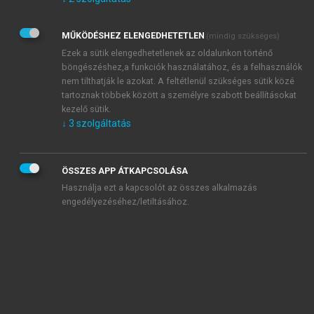
Kérek értesítést az Akadémiai Kiadó Zrt. újdonságairól,
akcióiról.
MŰKÖDÉSHEZ ELENGEDHETETLEN
(mindig szükséges)
Az
Adatkezelési tájékoztatóban
foglaltakat tudomásul
veszem és elfogadom.
Ezek a sütik elengedhetetlenek az oldalunkon történő
Az
Általános vásárlási feltételeket
, valamint a
szotar.net
és a
böngészéshez,a funkciók használatához, és a felhasználók
mersz.hu
oldalak licencszerződéseiben foglaltakat
nem tilthatják le azokat. A feltétlenül szükséges sütik közé
tudomásul veszem és elfogadom.
tartoznak többek között a személyre szabott beállításokat
kezelő sütik.
↓
3
szolgáltatás
KIPRÓBÁLOM
ÖSSZES APP ÁTKAPCSOLÁSA
Használja ezt a kapcsolót az összes alkalmazás
engedélyezéséhez/letiltásához.
MIÉRT ÉRDEMES A MERSZ ONLINE
OKOSKÖNYVTÁRAT HASZNÁLNI?