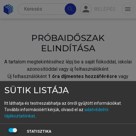
person
search
menu
BELÉPÉS
PRÓBAIDŐSZAK
ELINDÍTÁSA
A tartalom megtekintéséhez lépj be a saját fiókoddal, iskolai
azonosítóddal vagy új felhasználóként.
Új felhasználóként
1 óra díjmentes hozzáférésre
vagy
jogosult.
SÜTIK LISTÁJA
A próbaidőszak elindításához,
jelentkezz
be meglévő
fiókoddal,
vagy hozz létre új fiókot.
Itt láthatja és testreszabhatja az önről gyűjtött információkat.
További információért kérjük, olvasd el az
adatvédelmi
A regisztráció után a
próbaidőszak
automatikusan
elindul.
tájékoztatónkat
.
BELÉPÉS SAJÁT FIÓKKAL
STATISZTIKA