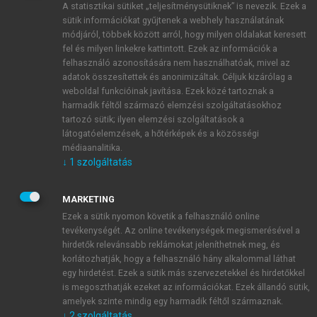
A statisztikai sütiket „teljesítménysütiknek” is nevezik. Ezek a
sütik információkat gyűjtenek a webhely használatának
módjáról, többek között arról, hogy milyen oldalakat keresett
ÚJ FIÓK LÉTREHOZÁSA
fel és milyen linkekre kattintott. Ezek az információk a
1 óra díjmentes hozzáférés
felhasználó azonosítására nem használhatóak, mivel az
adatok összesítettek és anonimizáltak. Céljuk kizárólag a
weboldal funkcióinak javítása. Ezek közé tartoznak a
E-MAIL-CÍM
harmadik féltől származó elemzési szolgáltatásokhoz
tartozó sütik; ilyen elemzési szolgáltatások a
látogatóelemzések, a hőtérképek és a közösségi
NÉV
médiaanalitika.
↓
1
szolgáltatás
JELSZÓ
MARKETING
Ezek a sütik nyomon követik a felhasználó online
tevékenységét. Az online tevékenységek megismerésével a
JELSZÓ ÚJRA
hirdetők relevánsabb reklámokat jeleníthetnek meg, és
korlátozhatják, hogy a felhasználó hány alkalommal láthat
egy hirdetést. Ezek a sütik más szervezetekkel és hirdetőkkel
is megoszthatják ezeket az információkat. Ezek állandó sütik,
Kérek értesítést a MeRSZ újdonságairól, akcióiról.
amelyek szinte mindig egy harmadik féltől származnak.
↓
2
szolgáltatás