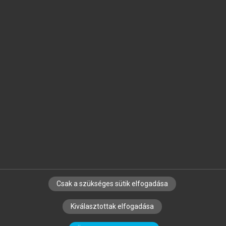
Jelöld meg a számodra fontos részeket, és
készíts
saját
jegyzeteket!
Egyéni előfizetéssel további
MeRSZ+ funkciókat
és
tartalmakat is elérhetsz.
Csak a szükséges sütik elfogadása
SZERZŐKNEK
CÉGEKNEK
KÖNYVTÁROSOKNAK
Kiválasztottak elfogadása
SZERKESZTÉSI ÉS LEKTORÁLÁSI ALAPELVEK