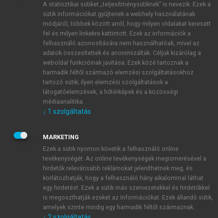
A statisztikai sütiket „teljesítménysütiknek” is nevezik. Ezek a
sütik információkat gyűjtenek a webhely használatának
módjáról, többek között arról, hogy milyen oldalakat keresett
ÚJ FIÓK LÉTREHOZÁSA
fel és milyen linkekre kattintott. Ezek az információk a
1 óra díjmentes hozzáférés
felhasználó azonosítására nem használhatóak, mivel az
adatok összesítettek és anonimizáltak. Céljuk kizárólag a
weboldal funkcióinak javítása. Ezek közé tartoznak a
E-MAIL-CÍM
harmadik féltől származó elemzési szolgáltatásokhoz
tartozó sütik; ilyen elemzési szolgáltatások a
látogatóelemzések, a hőtérképek és a közösségi
NÉV
médiaanalitika.
↓
1
szolgáltatás
JELSZÓ
MARKETING
Ezek a sütik nyomon követik a felhasználó online
tevékenységét. Az online tevékenységek megismerésével a
JELSZÓ ÚJRA
hirdetők relevánsabb reklámokat jeleníthetnek meg, és
korlátozhatják, hogy a felhasználó hány alkalommal láthat
egy hirdetést. Ezek a sütik más szervezetekkel és hirdetőkkel
is megoszthatják ezeket az információkat. Ezek állandó sütik,
Kérek értesítést a MeRSZ újdonságairól, akcióiról.
amelyek szinte mindig egy harmadik féltől származnak.
↓
2
szolgáltatás