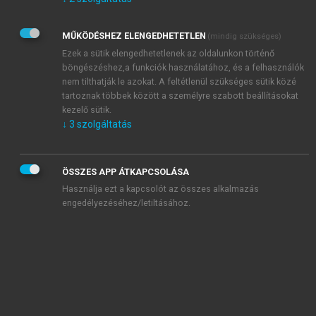
Kérek értesítést az Akadémiai Kiadó Zrt. újdonságairól,
akcióiról.
MŰKÖDÉSHEZ ELENGEDHETETLEN
(mindig szükséges)
Az
Adatkezelési tájékoztatóban
foglaltakat tudomásul
veszem és elfogadom.
Ezek a sütik elengedhetetlenek az oldalunkon történő
Az
Általános vásárlási feltételeket
, valamint a
szotar.net
és a
böngészéshez,a funkciók használatához, és a felhasználók
mersz.hu
oldalak licencszerződéseiben foglaltakat
nem tilthatják le azokat. A feltétlenül szükséges sütik közé
tudomásul veszem és elfogadom.
tartoznak többek között a személyre szabott beállításokat
kezelő sütik.
↓
3
szolgáltatás
KIPRÓBÁLOM
ÖSSZES APP ÁTKAPCSOLÁSA
Használja ezt a kapcsolót az összes alkalmazás
engedélyezéséhez/letiltásához.
MIÉRT ÉRDEMES A MERSZ ONLINE
OKOSKÖNYVTÁRAT HASZNÁLNI?