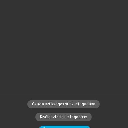
Jelöld meg a számodra fontos részeket, és
készíts
saját
jegyzeteket!
Egyéni előfizetéssel további
MeRSZ+ funkciókat
és
tartalmakat is elérhetsz.
Csak a szükséges sütik elfogadása
SZERZŐKNEK
CÉGEKNEK
KÖNYVTÁROSOKNAK
Kiválasztottak elfogadása
SZERKESZTÉSI ÉS LEKTORÁLÁSI ALAPELVEK