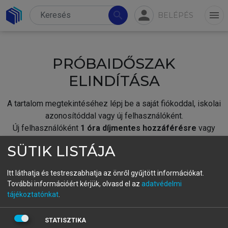
person
search
menu
BELÉPÉS
PRÓBAIDŐSZAK
ELINDÍTÁSA
A tartalom megtekintéséhez lépj be a saját fiókoddal, iskolai
azonosítóddal vagy új felhasználóként.
Új felhasználóként
1 óra díjmentes hozzáférésre
vagy
jogosult.
SÜTIK LISTÁJA
A próbaidőszak elindításához,
jelentkezz
be meglévő
fiókoddal,
vagy hozz létre új fiókot.
Itt láthatja és testreszabhatja az önről gyűjtött információkat.
További információért kérjük, olvasd el az
adatvédelmi
A regisztráció után a
próbaidőszak
automatikusan
elindul.
tájékoztatónkat
.
BELÉPÉS SAJÁT FIÓKKAL
STATISZTIKA