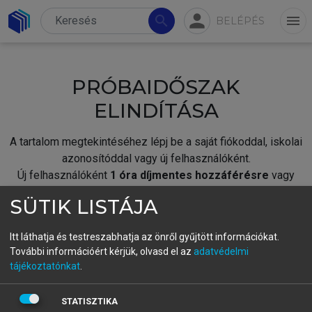
person
search
menu
BELÉPÉS
PRÓBAIDŐSZAK
ELINDÍTÁSA
A tartalom megtekintéséhez lépj be a saját fiókoddal, iskolai
azonosítóddal vagy új felhasználóként.
Új felhasználóként
1 óra díjmentes hozzáférésre
vagy
jogosult.
SÜTIK LISTÁJA
A próbaidőszak elindításához,
jelentkezz
be meglévő
fiókoddal,
vagy hozz létre új fiókot.
Itt láthatja és testreszabhatja az önről gyűjtött információkat.
További információért kérjük, olvasd el az
adatvédelmi
A regisztráció után a
próbaidőszak
automatikusan
elindul.
tájékoztatónkat
.
BELÉPÉS SAJÁT FIÓKKAL
STATISZTIKA