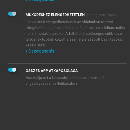
Kérek értesítést az Akadémiai Kiadó Zrt. újdonságairól,
akcióiról.
MŰKÖDÉSHEZ ELENGEDHETETLEN
(mindig szükséges)
Az
Adatkezelési tájékoztatóban
foglaltakat tudomásul
veszem és elfogadom.
Ezek a sütik elengedhetetlenek az oldalunkon történő
Az
Általános vásárlási feltételeket
, valamint a
szotar.net
és a
böngészéshez,a funkciók használatához, és a felhasználók
mersz.hu
oldalak licencszerződéseiben foglaltakat
nem tilthatják le azokat. A feltétlenül szükséges sütik közé
tudomásul veszem és elfogadom.
tartoznak többek között a személyre szabott beállításokat
kezelő sütik.
↓
3
szolgáltatás
KIPRÓBÁLOM
ÖSSZES APP ÁTKAPCSOLÁSA
Használja ezt a kapcsolót az összes alkalmazás
engedélyezéséhez/letiltásához.
MIÉRT ÉRDEMES A MERSZ ONLINE
OKOSKÖNYVTÁRAT HASZNÁLNI?