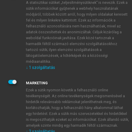
A statisztikai sütiket „teljesítménysütiknek” is nevezik. Ezek a
sütik információkat gyűjtenek a webhely használatának
módjáról, többek között arról, hogy milyen oldalakat keresett
ÚJ FIÓK LÉTREHOZÁSA
fel és milyen linkekre kattintott. Ezek az információk a
1 óra díjmentes hozzáférés
felhasználó azonosítására nem használhatóak, mivel az
adatok összesítettek és anonimizáltak. Céljuk kizárólag a
weboldal funkcióinak javítása. Ezek közé tartoznak a
E-MAIL-CÍM
harmadik féltől származó elemzési szolgáltatásokhoz
tartozó sütik; ilyen elemzési szolgáltatások a
látogatóelemzések, a hőtérképek és a közösségi
NÉV
médiaanalitika.
↓
1
szolgáltatás
JELSZÓ
MARKETING
Ezek a sütik nyomon követik a felhasználó online
tevékenységét. Az online tevékenységek megismerésével a
JELSZÓ ÚJRA
hirdetők relevánsabb reklámokat jeleníthetnek meg, és
korlátozhatják, hogy a felhasználó hány alkalommal láthat
egy hirdetést. Ezek a sütik más szervezetekkel és hirdetőkkel
is megoszthatják ezeket az információkat. Ezek állandó sütik,
Kérek értesítést a MeRSZ újdonságairól, akcióiról.
amelyek szinte mindig egy harmadik féltől származnak.
↓
2
szolgáltatás