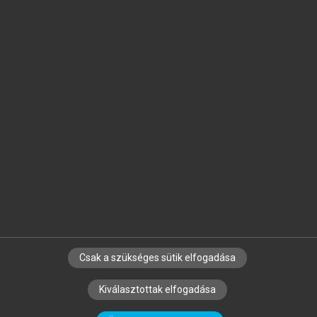
Jelöld meg a számodra fontos részeket, és
készíts
saját
jegyzeteket!
Egyéni előfizetéssel további
MeRSZ+ funkciókat
és
tartalmakat is elérhetsz.
Csak a szükséges sütik elfogadása
SZERZŐKNEK
CÉGEKNEK
KÖNYVTÁROSOKNAK
Kiválasztottak elfogadása
SZERKESZTÉSI ÉS LEKTORÁLÁSI ALAPELVEK