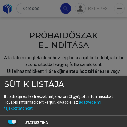
person
search
menu
BELÉPÉS
PRÓBAIDŐSZAK
ELINDÍTÁSA
A tartalom megtekintéséhez lépj be a saját fiókoddal, iskolai
azonosítóddal vagy új felhasználóként.
Új felhasználóként
1 óra díjmentes hozzáférésre
vagy
jogosult.
SÜTIK LISTÁJA
A próbaidőszak elindításához,
jelentkezz
be meglévő
fiókoddal,
vagy hozz létre új fiókot.
Itt láthatja és testreszabhatja az önről gyűjtött információkat.
További információért kérjük, olvasd el az
adatvédelmi
A regisztráció után a
próbaidőszak
automatikusan
elindul.
tájékoztatónkat
.
BELÉPÉS SAJÁT FIÓKKAL
STATISZTIKA