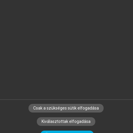
Jelöld meg a számodra fontos részeket, és
készíts
saját
jegyzeteket!
Egyéni előfizetéssel további
MeRSZ+ funkciókat
és
tartalmakat is elérhetsz.
Csak a szükséges sütik elfogadása
SZERZŐKNEK
CÉGEKNEK
KÖNYVTÁROSOKNAK
Kiválasztottak elfogadása
SZERKESZTÉSI ÉS LEKTORÁLÁSI ALAPELVEK