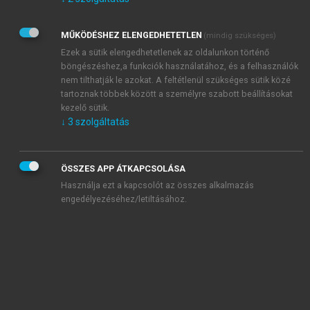
Kérek értesítést az Akadémiai Kiadó Zrt. újdonságairól,
akcióiról.
MŰKÖDÉSHEZ ELENGEDHETETLEN
(mindig szükséges)
Az
Adatkezelési tájékoztatóban
foglaltakat tudomásul
veszem és elfogadom.
Ezek a sütik elengedhetetlenek az oldalunkon történő
Az
Általános vásárlási feltételeket
, valamint a
szotar.net
és a
böngészéshez,a funkciók használatához, és a felhasználók
mersz.hu
oldalak licencszerződéseiben foglaltakat
nem tilthatják le azokat. A feltétlenül szükséges sütik közé
tudomásul veszem és elfogadom.
tartoznak többek között a személyre szabott beállításokat
kezelő sütik.
↓
3
szolgáltatás
KIPRÓBÁLOM
ÖSSZES APP ÁTKAPCSOLÁSA
Használja ezt a kapcsolót az összes alkalmazás
engedélyezéséhez/letiltásához.
MIÉRT ÉRDEMES A MERSZ ONLINE
OKOSKÖNYVTÁRAT HASZNÁLNI?