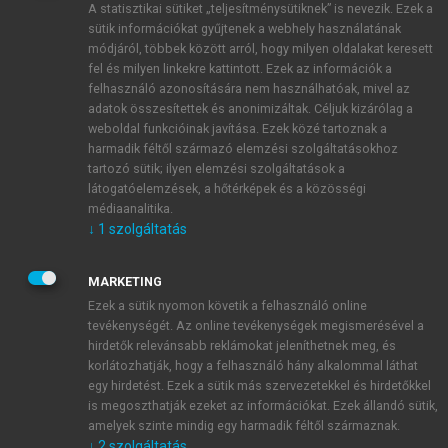
A statisztikai sütiket „teljesítménysütiknek” is nevezik. Ezek a
sütik információkat gyűjtenek a webhely használatának
módjáról, többek között arról, hogy milyen oldalakat keresett
ÚJ FIÓK LÉTREHOZÁSA
fel és milyen linkekre kattintott. Ezek az információk a
1 óra díjmentes hozzáférés
felhasználó azonosítására nem használhatóak, mivel az
adatok összesítettek és anonimizáltak. Céljuk kizárólag a
weboldal funkcióinak javítása. Ezek közé tartoznak a
E-MAIL-CÍM
harmadik féltől származó elemzési szolgáltatásokhoz
tartozó sütik; ilyen elemzési szolgáltatások a
látogatóelemzések, a hőtérképek és a közösségi
NÉV
médiaanalitika.
↓
1
szolgáltatás
JELSZÓ
MARKETING
Ezek a sütik nyomon követik a felhasználó online
tevékenységét. Az online tevékenységek megismerésével a
JELSZÓ ÚJRA
hirdetők relevánsabb reklámokat jeleníthetnek meg, és
korlátozhatják, hogy a felhasználó hány alkalommal láthat
egy hirdetést. Ezek a sütik más szervezetekkel és hirdetőkkel
is megoszthatják ezeket az információkat. Ezek állandó sütik,
Kérek értesítést a MeRSZ újdonságairól, akcióiról.
amelyek szinte mindig egy harmadik féltől származnak.
↓
2
szolgáltatás