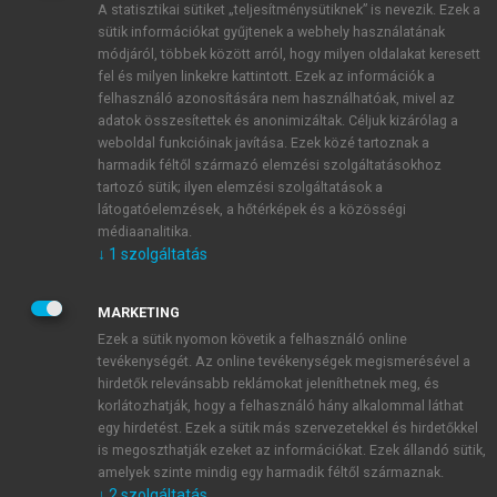
A statisztikai sütiket „teljesítménysütiknek” is nevezik. Ezek a
sütik információkat gyűjtenek a webhely használatának
módjáról, többek között arról, hogy milyen oldalakat keresett
ÚJ FIÓK LÉTREHOZÁSA
fel és milyen linkekre kattintott. Ezek az információk a
1 óra díjmentes hozzáférés
felhasználó azonosítására nem használhatóak, mivel az
adatok összesítettek és anonimizáltak. Céljuk kizárólag a
weboldal funkcióinak javítása. Ezek közé tartoznak a
E-MAIL-CÍM
harmadik féltől származó elemzési szolgáltatásokhoz
tartozó sütik; ilyen elemzési szolgáltatások a
látogatóelemzések, a hőtérképek és a közösségi
NÉV
médiaanalitika.
↓
1
szolgáltatás
JELSZÓ
MARKETING
Ezek a sütik nyomon követik a felhasználó online
tevékenységét. Az online tevékenységek megismerésével a
JELSZÓ ÚJRA
hirdetők relevánsabb reklámokat jeleníthetnek meg, és
korlátozhatják, hogy a felhasználó hány alkalommal láthat
egy hirdetést. Ezek a sütik más szervezetekkel és hirdetőkkel
is megoszthatják ezeket az információkat. Ezek állandó sütik,
Kérek értesítést a MeRSZ újdonságairól, akcióiról.
amelyek szinte mindig egy harmadik féltől származnak.
↓
2
szolgáltatás