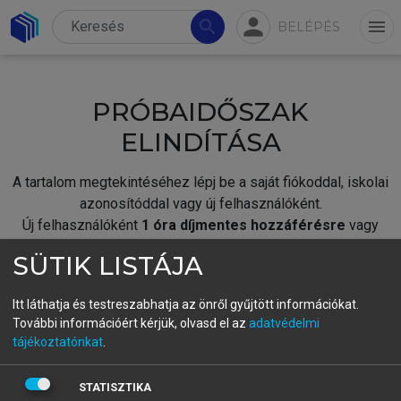
person
search
menu
BELÉPÉS
PRÓBAIDŐSZAK
ELINDÍTÁSA
A tartalom megtekintéséhez lépj be a saját fiókoddal, iskolai
azonosítóddal vagy új felhasználóként.
Új felhasználóként
1 óra díjmentes hozzáférésre
vagy
jogosult.
SÜTIK LISTÁJA
A próbaidőszak elindításához,
jelentkezz
be meglévő
fiókoddal,
vagy hozz létre új fiókot.
Itt láthatja és testreszabhatja az önről gyűjtött információkat.
További információért kérjük, olvasd el az
adatvédelmi
A regisztráció után a
próbaidőszak
automatikusan
elindul.
tájékoztatónkat
.
BELÉPÉS SAJÁT FIÓKKAL
STATISZTIKA