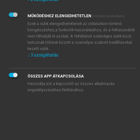
Kérek értesítést az Akadémiai Kiadó Zrt. újdonságairól,
akcióiról.
MŰKÖDÉSHEZ ELENGEDHETETLEN
(mindig szükséges)
Az
Adatkezelési tájékoztatóban
foglaltakat tudomásul
veszem és elfogadom.
Ezek a sütik elengedhetetlenek az oldalunkon történő
Az
Általános vásárlási feltételeket
, valamint a
szotar.net
és a
böngészéshez,a funkciók használatához, és a felhasználók
mersz.hu
oldalak licencszerződéseiben foglaltakat
nem tilthatják le azokat. A feltétlenül szükséges sütik közé
tudomásul veszem és elfogadom.
tartoznak többek között a személyre szabott beállításokat
kezelő sütik.
↓
3
szolgáltatás
KIPRÓBÁLOM
ÖSSZES APP ÁTKAPCSOLÁSA
Használja ezt a kapcsolót az összes alkalmazás
engedélyezéséhez/letiltásához.
MIÉRT ÉRDEMES A MERSZ ONLINE
OKOSKÖNYVTÁRAT HASZNÁLNI?