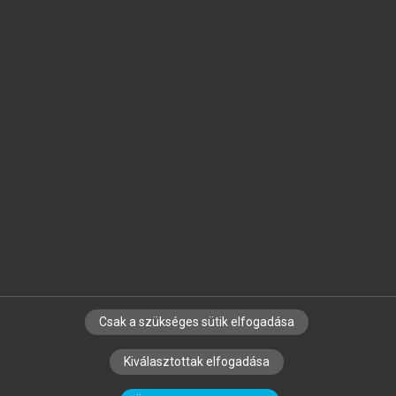
Jelöld meg a számodra fontos részeket, és
készíts
saját
jegyzeteket!
Egyéni előfizetéssel további
MeRSZ+ funkciókat
és
tartalmakat is elérhetsz.
Csak a szükséges sütik elfogadása
SZERZŐKNEK
CÉGEKNEK
KÖNYVTÁROSOKNAK
Kiválasztottak elfogadása
SZERKESZTÉSI ÉS LEKTORÁLÁSI ALAPELVEK