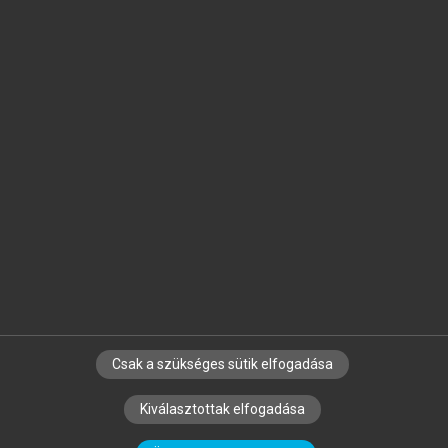
Jelöld meg a számodra fontos részeket, és
készíts
saját
jegyzeteket!
Egyéni előfizetéssel további
MeRSZ+ funkciókat
és
tartalmakat is elérhetsz.
Csak a szükséges sütik elfogadása
SZERZŐKNEK
CÉGEKNEK
KÖNYVTÁROSOKNAK
Kiválasztottak elfogadása
SZERKESZTÉSI ÉS LEKTORÁLÁSI ALAPELVEK