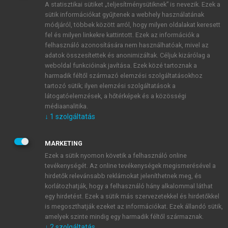
A statisztikai sütiket „teljesítménysütiknek” is nevezik. Ezek a
sütik információkat gyűjtenek a webhely használatának
módjáról, többek között arról, hogy milyen oldalakat keresett
ÚJ FIÓK LÉTREHOZÁSA
fel és milyen linkekre kattintott. Ezek az információk a
1 óra díjmentes hozzáférés
felhasználó azonosítására nem használhatóak, mivel az
adatok összesítettek és anonimizáltak. Céljuk kizárólag a
weboldal funkcióinak javítása. Ezek közé tartoznak a
E-MAIL-CÍM
harmadik féltől származó elemzési szolgáltatásokhoz
tartozó sütik; ilyen elemzési szolgáltatások a
látogatóelemzések, a hőtérképek és a közösségi
NÉV
médiaanalitika.
↓
1
szolgáltatás
JELSZÓ
MARKETING
Ezek a sütik nyomon követik a felhasználó online
tevékenységét. Az online tevékenységek megismerésével a
JELSZÓ ÚJRA
hirdetők relevánsabb reklámokat jeleníthetnek meg, és
korlátozhatják, hogy a felhasználó hány alkalommal láthat
egy hirdetést. Ezek a sütik más szervezetekkel és hirdetőkkel
is megoszthatják ezeket az információkat. Ezek állandó sütik,
Kérek értesítést a MeRSZ újdonságairól, akcióiról.
amelyek szinte mindig egy harmadik féltől származnak.
↓
2
szolgáltatás