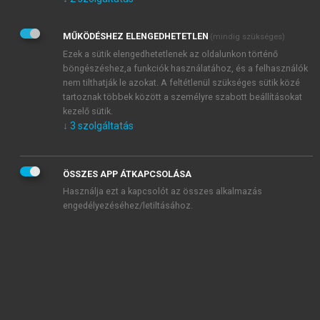
Kérek értesítést az Akadémiai Kiadó Zrt. újdonságairól,
akcióiról.
MŰKÖDÉSHEZ ELENGEDHETETLEN
(mindig szükséges)
Az
Adatkezelési tájékoztatóban
foglaltakat tudomásul
veszem és elfogadom.
Ezek a sütik elengedhetetlenek az oldalunkon történő
Az
Általános vásárlási feltételeket
, valamint a
szotar.net
és a
böngészéshez,a funkciók használatához, és a felhasználók
mersz.hu
oldalak licencszerződéseiben foglaltakat
nem tilthatják le azokat. A feltétlenül szükséges sütik közé
tudomásul veszem és elfogadom.
tartoznak többek között a személyre szabott beállításokat
kezelő sütik.
↓
3
szolgáltatás
KIPRÓBÁLOM
ÖSSZES APP ÁTKAPCSOLÁSA
Használja ezt a kapcsolót az összes alkalmazás
engedélyezéséhez/letiltásához.
MIÉRT ÉRDEMES A MERSZ ONLINE
OKOSKÖNYVTÁRAT HASZNÁLNI?