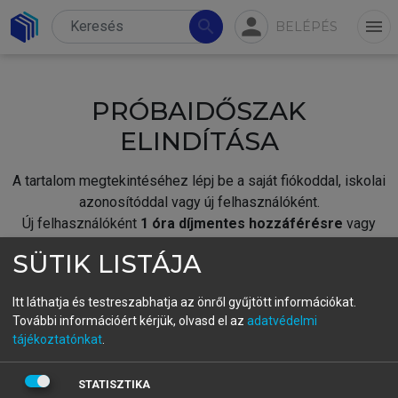
person
search
menu
BELÉPÉS
PRÓBAIDŐSZAK
ELINDÍTÁSA
A tartalom megtekintéséhez lépj be a saját fiókoddal, iskolai
azonosítóddal vagy új felhasználóként.
Új felhasználóként
1 óra díjmentes hozzáférésre
vagy
jogosult.
SÜTIK LISTÁJA
A próbaidőszak elindításához,
jelentkezz
be meglévő
fiókoddal,
vagy hozz létre új fiókot.
Itt láthatja és testreszabhatja az önről gyűjtött információkat.
További információért kérjük, olvasd el az
adatvédelmi
A regisztráció után a
próbaidőszak
automatikusan
elindul.
tájékoztatónkat
.
BELÉPÉS SAJÁT FIÓKKAL
STATISZTIKA