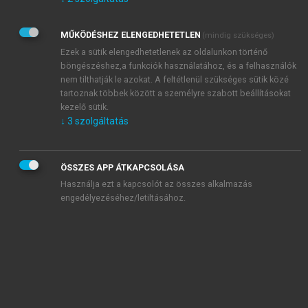
Kérek értesítést az Akadémiai Kiadó Zrt. újdonságairól,
akcióiról.
MŰKÖDÉSHEZ ELENGEDHETETLEN
(mindig szükséges)
Az
Adatkezelési tájékoztatóban
foglaltakat tudomásul
veszem és elfogadom.
Ezek a sütik elengedhetetlenek az oldalunkon történő
Az
Általános vásárlási feltételeket
, valamint a
szotar.net
és a
böngészéshez,a funkciók használatához, és a felhasználók
mersz.hu
oldalak licencszerződéseiben foglaltakat
nem tilthatják le azokat. A feltétlenül szükséges sütik közé
tudomásul veszem és elfogadom.
tartoznak többek között a személyre szabott beállításokat
kezelő sütik.
↓
3
szolgáltatás
KIPRÓBÁLOM
ÖSSZES APP ÁTKAPCSOLÁSA
Használja ezt a kapcsolót az összes alkalmazás
engedélyezéséhez/letiltásához.
MIÉRT ÉRDEMES A MERSZ ONLINE
OKOSKÖNYVTÁRAT HASZNÁLNI?