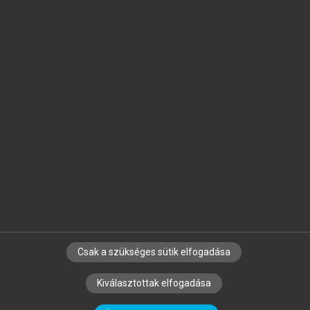
Jelöld meg a számodra fontos részeket, és
készíts
saját
jegyzeteket!
Egyéni előfizetéssel további
MeRSZ+ funkciókat
és
tartalmakat is elérhetsz.
Csak a szükséges sütik elfogadása
SZERZŐKNEK
CÉGEKNEK
KÖNYVTÁROSOKNAK
Kiválasztottak elfogadása
SZERKESZTÉSI ÉS LEKTORÁLÁSI ALAPELVEK