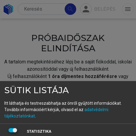
person
search
menu
BELÉPÉS
PRÓBAIDŐSZAK
ELINDÍTÁSA
A tartalom megtekintéséhez lépj be a saját fiókoddal, iskolai
azonosítóddal vagy új felhasználóként.
Új felhasználóként
1 óra díjmentes hozzáférésre
vagy
jogosult.
SÜTIK LISTÁJA
A próbaidőszak elindításához,
jelentkezz
be meglévő
fiókoddal,
vagy hozz létre új fiókot.
Itt láthatja és testreszabhatja az önről gyűjtött információkat.
További információért kérjük, olvasd el az
adatvédelmi
A regisztráció után a
próbaidőszak
automatikusan
elindul.
tájékoztatónkat
.
BELÉPÉS SAJÁT FIÓKKAL
STATISZTIKA