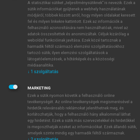
A statisztikai sütiket „teljesítménysütiknek” is nevezik. Ezek a
sütik információkat gyűjtenek a webhely használatának
módjáról, többek között arról, hogy milyen oldalakat keresett
ÚJ FIÓK LÉTREHOZÁSA
fel és milyen linkekre kattintott. Ezek az információk a
1 óra díjmentes hozzáférés
felhasználó azonosítására nem használhatóak, mivel az
adatok összesítettek és anonimizáltak. Céljuk kizárólag a
weboldal funkcióinak javítása. Ezek közé tartoznak a
E-MAIL-CÍM
harmadik féltől származó elemzési szolgáltatásokhoz
tartozó sütik; ilyen elemzési szolgáltatások a
látogatóelemzések, a hőtérképek és a közösségi
NÉV
médiaanalitika.
↓
1
szolgáltatás
JELSZÓ
MARKETING
Ezek a sütik nyomon követik a felhasználó online
tevékenységét. Az online tevékenységek megismerésével a
JELSZÓ ÚJRA
hirdetők relevánsabb reklámokat jeleníthetnek meg, és
korlátozhatják, hogy a felhasználó hány alkalommal láthat
egy hirdetést. Ezek a sütik más szervezetekkel és hirdetőkkel
is megoszthatják ezeket az információkat. Ezek állandó sütik,
Kérek értesítést a MeRSZ újdonságairól, akcióiról.
amelyek szinte mindig egy harmadik féltől származnak.
↓
2
szolgáltatás