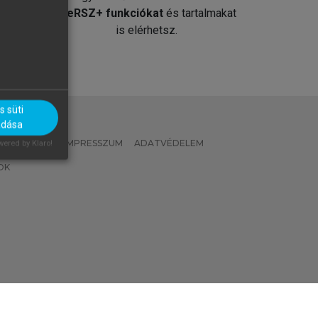
át
MeRSZ+ funkciókat
és tartalmakat
is elérhetsz.
 süti
adása
 IRÁNYELVEK
IMPRESSZUM
ADATVÉDELEM
ered by Klaro!
OK