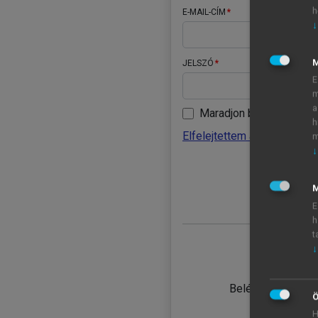
h
E-MAIL-CÍM
↓
JELSZÓ
E
m
a
Maradjon belépve
h
Elfelejtettem a jelszavamat
m
↓
BELÉ
M
E
h
t
↓
TANULÓ
Belépés intézmén
Ö
H