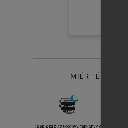
MIÉRT ÉRDEME
Több száz
szakkönyv, tankönyv és
Jel