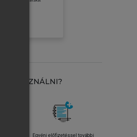
erződéseiben foglaltakat
ogadom.
ÓBÁLOM
AT HASZNÁLNI?
ntos
Egyéni előfizetéssel további