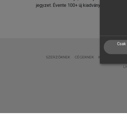
jegyzet. Évente 100+ új kiadvány.
kiadvá
Csak 
SZERZŐKNEK
CÉGEKNEK
KÖNYVTÁROSO
L
Verzió: 2.7.2