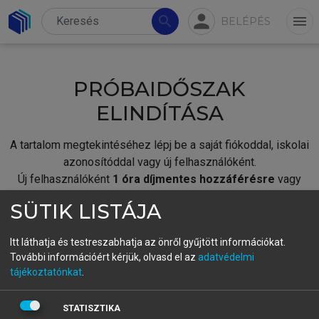
person
search
menu
BELÉPÉS
PRÓBAIDŐSZAK
ELINDÍTÁSA
A tartalom megtekintéséhez lépj be a saját fiókoddal, iskolai
azonosítóddal vagy új felhasználóként.
Új felhasználóként
1 óra díjmentes hozzáférésre
vagy
jogosult.
SÜTIK LISTÁJA
A próbaidőszak elindításához,
jelentkezz
be meglévő
fiókoddal,
vagy hozz létre új fiókot.
Itt láthatja és testreszabhatja az önről gyűjtött információkat.
További információért kérjük, olvasd el az
adatvédelmi
A regisztráció után a
próbaidőszak
automatikusan
elindul.
tájékoztatónkat
.
BELÉPÉS SAJÁT FIÓKKAL
STATISZTIKA