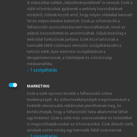
A statisztikai sütiket „teljesítménysütiknek” is nevezik. Ezek a
sütik információkat gyűjtenek a webhely használatának
módjáról, többek között arról, hogy milyen oldalakat keresett
ÚJ FIÓK LÉTREHOZÁSA
fel és milyen linkekre kattintott. Ezek az információk a
1 óra díjmentes hozzáférés
felhasználó azonosítására nem használhatóak, mivel az
adatok összesítettek és anonimizáltak. Céljuk kizárólag a
weboldal funkcióinak javítása. Ezek közé tartoznak a
E-MAIL-CÍM
harmadik féltől származó elemzési szolgáltatásokhoz
tartozó sütik; ilyen elemzési szolgáltatások a
látogatóelemzések, a hőtérképek és a közösségi
NÉV
médiaanalitika.
↓
1
szolgáltatás
JELSZÓ
MARKETING
Ezek a sütik nyomon követik a felhasználó online
tevékenységét. Az online tevékenységek megismerésével a
JELSZÓ ÚJRA
hirdetők relevánsabb reklámokat jeleníthetnek meg, és
korlátozhatják, hogy a felhasználó hány alkalommal láthat
egy hirdetést. Ezek a sütik más szervezetekkel és hirdetőkkel
is megoszthatják ezeket az információkat. Ezek állandó sütik,
Kérek értesítést a MeRSZ újdonságairól, akcióiról.
amelyek szinte mindig egy harmadik féltől származnak.
↓
2
szolgáltatás