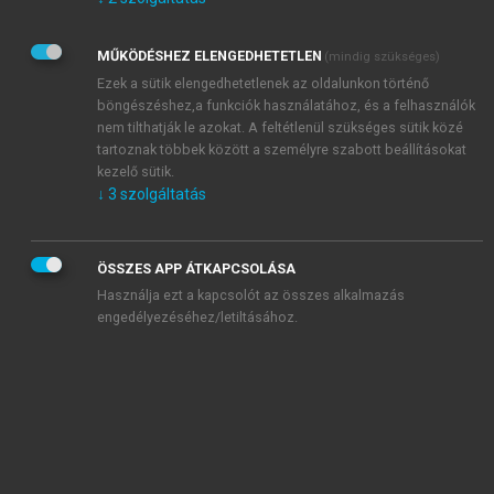
Kérek értesítést az Akadémiai Kiadó Zrt. újdonságairól,
akcióiról.
MŰKÖDÉSHEZ ELENGEDHETETLEN
(mindig szükséges)
Az
Adatkezelési tájékoztatóban
foglaltakat tudomásul
veszem és elfogadom.
Ezek a sütik elengedhetetlenek az oldalunkon történő
Az
Általános vásárlási feltételeket
, valamint a
szotar.net
és a
böngészéshez,a funkciók használatához, és a felhasználók
mersz.hu
oldalak licencszerződéseiben foglaltakat
nem tilthatják le azokat. A feltétlenül szükséges sütik közé
tudomásul veszem és elfogadom.
tartoznak többek között a személyre szabott beállításokat
kezelő sütik.
↓
3
szolgáltatás
KIPRÓBÁLOM
ÖSSZES APP ÁTKAPCSOLÁSA
Használja ezt a kapcsolót az összes alkalmazás
engedélyezéséhez/letiltásához.
MIÉRT ÉRDEMES A MERSZ ONLINE
OKOSKÖNYVTÁRAT HASZNÁLNI?