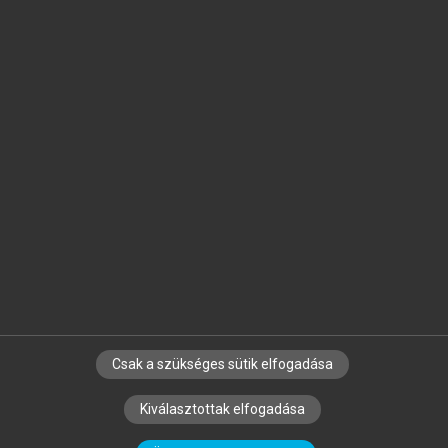
Jelöld meg a számodra fontos részeket, és
készíts
saját
jegyzeteket!
Egyéni előfizetéssel további
MeRSZ+ funkciókat
és
tartalmakat is elérhetsz.
Csak a szükséges sütik elfogadása
SZERZŐKNEK
CÉGEKNEK
KÖNYVTÁROSOKNAK
Kiválasztottak elfogadása
SZERKESZTÉSI ÉS LEKTORÁLÁSI ALAPELVEK