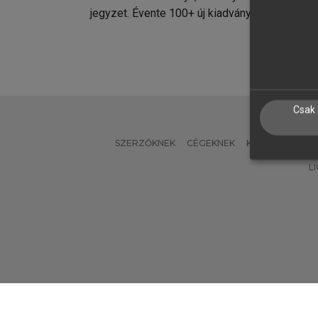
jegyzet. Évente 100+ új kiadvány.
kiadvá
Csak 
SZERZŐKNEK
CÉGEKNEK
KÖNYVTÁROSO
L
Verzió: 2.7.2