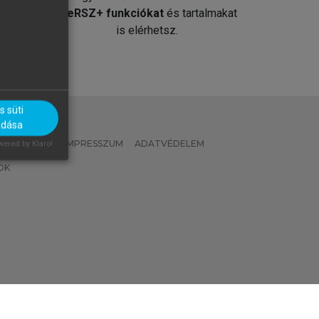
át
MeRSZ+ funkciókat
és tartalmakat
is elérhetsz.
 süti
adása
 IRÁNYELVEK
IMPRESSZUM
ADATVÉDELEM
ered by Klaro!
OK