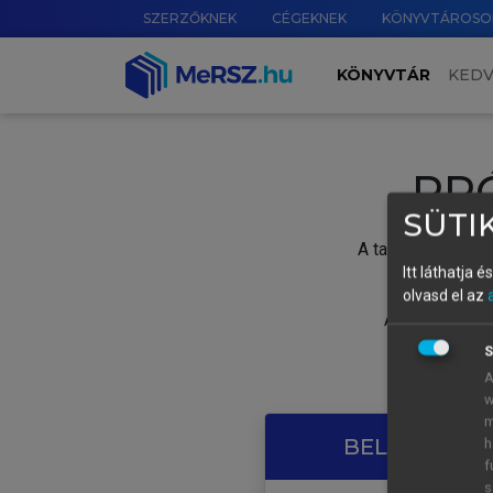
SZERZŐKNEK
CÉGEKNEK
KÖNYVTÁROSO
KÖNYVTÁR
KED
PR
SÜTIK
A tartalom megtek
Itt láthatja 
olvasd el az
A próbaidősza
S
A
w
m
BELÉPÉS SAJ
h
f
s