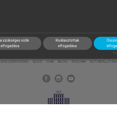
nyokat, hogy bármikor azonnal
részeket, és
készíts
saj
hozzájuk férhess!
jegyzeteket!
a szükséges sütik
Kiválasztottak
Összes
elfogadása
elfogadása
elfog
KNAK
SZERKESZTÉSI ÉS LEKTORÁLÁSI ALAPELVEK
MI – ÁLTALÁNOS
Pow
ICENCSZERZŐDÉS
SÚGÓ
GYIK
BLOG
RÓLUNK
SÜTI BEÁLLÍTÁS