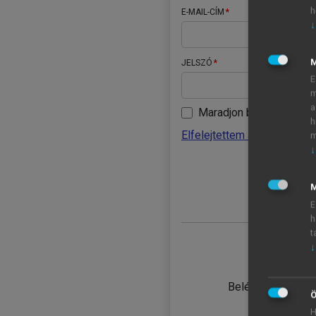
h
E-MAIL-CÍM
↓
JELSZÓ
E
m
a
Maradjon belépve
h
Elfelejtettem a jelszavamat
m
↓
BELÉ
M
E
h
t
↓
TANULÓ
Belépés intézmén
Ö
H