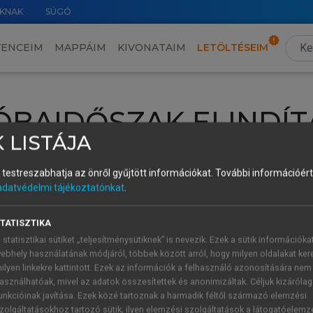
KNAK
SÚGÓ
VENCEIM
MAPPÁIM
KIVONATAIM
LETÖLTÉSEIM
ÓBAIDŐSZAK ELINDÍT
 LISTÁJA
intéséhez lépj be a saját fiókoddal, iskolai azonosítóddal vagy ú
és testreszabhatja az önről gyűjtött információkat.
További információért 
Új felhasználóként
1 óra díjmentes hozzáférésre
vagy jogosult
adatvédelmi tájékoztatónkat
.
k elindításához,
jelentkezz
be meglévő fiókoddal,
vagy hozz lé
A regisztráció után a
próbaidőszak
automatikusan
elindul.
TATISZTIKA
 statisztikai sütiket „teljesítménysütiknek” is nevezik. Ezek a sütik információka
ebhely használatának módjáról, többek között arról, hogy milyen oldalakat kere
ilyen linkekre kattintott. Ezek az információk a felhasználó azonosítására nem
ÚJ FIÓK 
ÁT FIÓKKAL
asználhatóak, mivel az adatok összesítettek és anonimizáltak. Céljuk kizáróla
1 óra díjme
unkcióinak javítása. Ezek közé tartoznak a harmadik féltől származó elemzési
zolgáltatásokhoz tartozó sütik; ilyen elemzési szolgáltatások a látogatóelemz