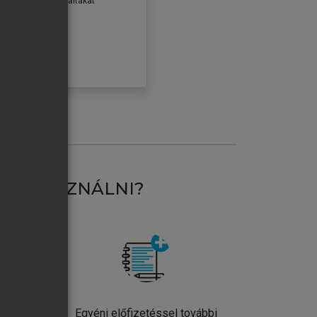
erződéseiben foglaltakat
ogadom.
ÓBÁLOM
AT HASZNÁLNI?
ntos
Egyéni előfizetéssel további