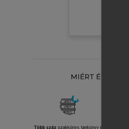
MIÉRT ÉRDEME
Több száz
szakkönyv, tankönyv és
Jel