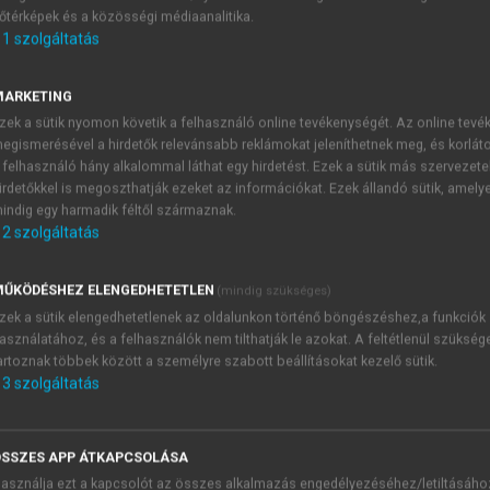
őtérképek és a közösségi médiaanalitika.
E-MAIL-CÍM
1
szolgáltatás
MARKETING
NÉV
zek a sütik nyomon követik a felhasználó online tevékenységét. Az online tev
egismerésével a hirdetők relevánsabb reklámokat jeleníthetnek meg, és korlát
 felhasználó hány alkalommal láthat egy hirdetést. Ezek a sütik más szervezete
JELSZÓ
irdetőkkel is megoszthatják ezeket az információkat. Ezek állandó sütik, amely
indig egy harmadik féltől származnak.
2
szolgáltatás
JELSZÓ ÚJRA
PÉS
ŰKÖDÉSHEZ ELENGEDHETETLEN
(mindig szükséges)
zek a sütik elengedhetetlenek az oldalunkon történő böngészéshez,a funkciók
asználatához, és a felhasználók nem tilthatják le azokat. A feltétlenül szükség
Kérek értesítést a MeRSZ új
artoznak többek között a személyre szabott beállításokat kezelő sütik.
Kérek értesítést az Akadémi
3
szolgáltatás
akcióiról.
 VAGY?
Az
Adatkezelési tájékozta
yi azonosítóval
veszem és elfogadom.
SSZES APP ÁTKAPCSOLÁSA
Az
Általános vásárlási felt
asználja ezt a kapcsolót az összes alkalmazás engedélyezéséhez/letiltásáho