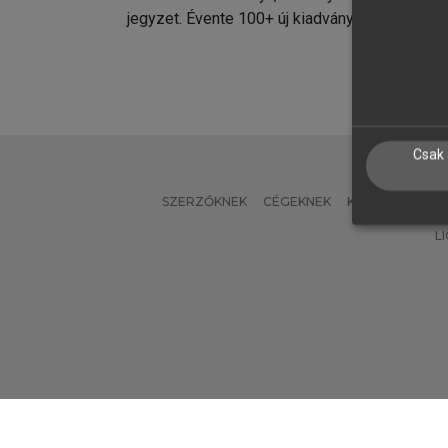
jegyzet. Évente 100+ új kiadvány.
kiadvá
Csak 
SZERZŐKNEK
CÉGEKNEK
KÖNYVTÁROSO
L
Verzió: 2.7.2