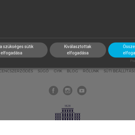
nyokat, hogy bármikor azonnal
részeket, és
készíts
saj
hozzájuk férhess!
jegyzeteket!
a szükséges sütik
Kiválasztottak
Összes
elfogadása
elfogadása
elfog
KNAK
SZERKESZTÉSI ÉS LEKTORÁLÁSI ALAPELVEK
MI – ÁLTALÁNOS
Pow
ICENCSZERZŐDÉS
SÚGÓ
GYIK
BLOG
RÓLUNK
SÜTI BEÁLLÍTÁS