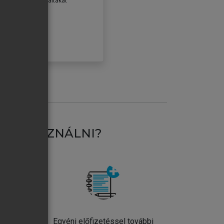
erződéseiben foglaltakat
ogadom.
ÓBÁLOM
AT HASZNÁLNI?
ntos
Egyéni előfizetéssel további