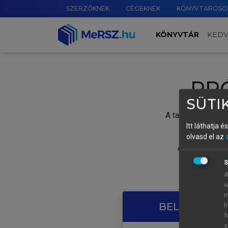
SZERZŐKNEK
CÉGEKNEK
KÖNYVTÁROSO
KÖNYVTÁR
KED
PR
SÜTIK
A tartalom megtek
Itt láthatja 
olvasd el az
A próbaidősza
S
A
w
m
BELÉPÉS SAJ
h
f
s