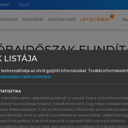
KNAK
SÚGÓ
VENCEIM
MAPPÁIM
KIVONATAIM
LETÖLTÉSEIM
ÓBAIDŐSZAK ELINDÍT
 LISTÁJA
intéséhez lépj be a saját fiókoddal, iskolai azonosítóddal vagy ú
és testreszabhatja az önről gyűjtött információkat.
További információért 
Új felhasználóként
1 óra díjmentes hozzáférésre
vagy jogosult
adatvédelmi tájékoztatónkat
.
k elindításához,
jelentkezz
be meglévő fiókoddal,
vagy hozz lé
A regisztráció után a
próbaidőszak
automatikusan
elindul.
TATISZTIKA
 statisztikai sütiket „teljesítménysütiknek” is nevezik. Ezek a sütik információka
ebhely használatának módjáról, többek között arról, hogy milyen oldalakat kere
ilyen linkekre kattintott. Ezek az információk a felhasználó azonosítására nem
ÚJ FIÓK 
ÁT FIÓKKAL
asználhatóak, mivel az adatok összesítettek és anonimizáltak. Céljuk kizáróla
1 óra díjme
unkcióinak javítása. Ezek közé tartoznak a harmadik féltől származó elemzési
zolgáltatásokhoz tartozó sütik; ilyen elemzési szolgáltatások a látogatóelemz