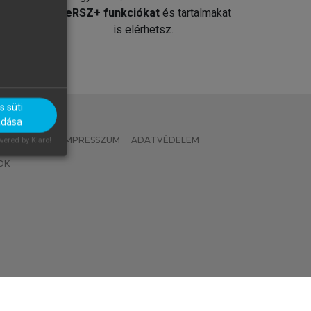
át
MeRSZ+ funkciókat
és tartalmakat
is elérhetsz.
 süti
adása
 IRÁNYELVEK
IMPRESSZUM
ADATVÉDELEM
ered by Klaro!
OK