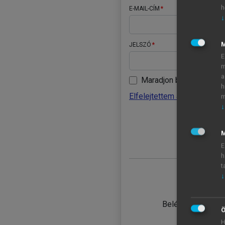
h
E-MAIL-CÍM
↓
JELSZÓ
E
m
a
Maradjon belépve
h
Elfelejtettem a jelszavamat
m
↓
BELÉ
M
E
h
t
↓
TANULÓ
Belépés intézmén
Ö
H