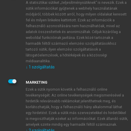
A statisztikai sütiket „teljesítménysütiknek” is nevezik. Ezek a
sütik információkat gyűjtenek a webhely használatának
módjáról, többek között arról, hogy milyen oldalakat keresett
ÚJ FIÓK LÉTREHOZÁSA
fel és milyen linkekre kattintott. Ezek az információk a
1 óra díjmentes hozzáférés
felhasználó azonosítására nem használhatóak, mivel az
adatok összesítettek és anonimizáltak. Céljuk kizárólag a
weboldal funkcióinak javítása. Ezek közé tartoznak a
E-MAIL-CÍM
harmadik féltől származó elemzési szolgáltatásokhoz
tartozó sütik; ilyen elemzési szolgáltatások a
látogatóelemzések, a hőtérképek és a közösségi
NÉV
médiaanalitika.
↓
1
szolgáltatás
JELSZÓ
MARKETING
Ezek a sütik nyomon követik a felhasználó online
tevékenységét. Az online tevékenységek megismerésével a
JELSZÓ ÚJRA
hirdetők relevánsabb reklámokat jeleníthetnek meg, és
korlátozhatják, hogy a felhasználó hány alkalommal láthat
egy hirdetést. Ezek a sütik más szervezetekkel és hirdetőkkel
is megoszthatják ezeket az információkat. Ezek állandó sütik,
Kérek értesítést a MeRSZ újdonságairól, akcióiról.
amelyek szinte mindig egy harmadik féltől származnak.
↓
2
szolgáltatás