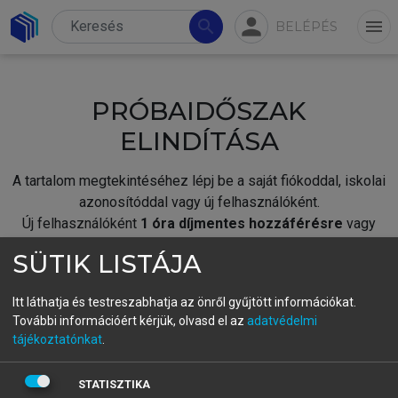
person
search
menu
BELÉPÉS
PRÓBAIDŐSZAK
ELINDÍTÁSA
A tartalom megtekintéséhez lépj be a saját fiókoddal, iskolai
azonosítóddal vagy új felhasználóként.
Új felhasználóként
1 óra díjmentes hozzáférésre
vagy
jogosult.
SÜTIK LISTÁJA
A próbaidőszak elindításához,
jelentkezz
be meglévő
fiókoddal,
vagy hozz létre új fiókot.
Itt láthatja és testreszabhatja az önről gyűjtött információkat.
További információért kérjük, olvasd el az
adatvédelmi
A regisztráció után a
próbaidőszak
automatikusan
elindul.
tájékoztatónkat
.
BELÉPÉS SAJÁT FIÓKKAL
STATISZTIKA