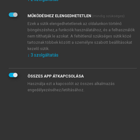
Kérek értesítést az Akadémiai Kiadó Zrt. újdonságairól,
akcióiról.
MŰKÖDÉSHEZ ELENGEDHETETLEN
(mindig szükséges)
Az
Adatkezelési tájékoztatóban
foglaltakat tudomásul
veszem és elfogadom.
Ezek a sütik elengedhetetlenek az oldalunkon történő
Az
Általános vásárlási feltételeket
, valamint a
szotar.net
és a
böngészéshez,a funkciók használatához, és a felhasználók
mersz.hu
oldalak licencszerződéseiben foglaltakat
nem tilthatják le azokat. A feltétlenül szükséges sütik közé
tudomásul veszem és elfogadom.
tartoznak többek között a személyre szabott beállításokat
kezelő sütik.
↓
3
szolgáltatás
KIPRÓBÁLOM
ÖSSZES APP ÁTKAPCSOLÁSA
Használja ezt a kapcsolót az összes alkalmazás
engedélyezéséhez/letiltásához.
MIÉRT ÉRDEMES A MERSZ ONLINE
OKOSKÖNYVTÁRAT HASZNÁLNI?