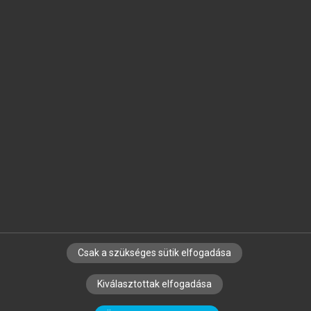
Jelöld meg a számodra fontos részeket, és
készíts
saját
jegyzeteket!
Egyéni előfizetéssel további
MeRSZ+ funkciókat
és
tartalmakat is elérhetsz.
Csak a szükséges sütik elfogadása
SZERZŐKNEK
CÉGEKNEK
KÖNYVTÁROSOKNAK
Kiválasztottak elfogadása
SZERKESZTÉSI ÉS LEKTORÁLÁSI ALAPELVEK