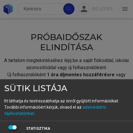
person
search
menu
BELÉPÉS
PRÓBAIDŐSZAK
ELINDÍTÁSA
A tartalom megtekintéséhez lépj be a saját fiókoddal, iskolai
azonosítóddal vagy új felhasználóként.
Új felhasználóként
1 óra díjmentes hozzáférésre
vagy
jogosult.
SÜTIK LISTÁJA
A próbaidőszak elindításához,
jelentkezz
be meglévő
fiókoddal,
vagy hozz létre új fiókot.
Itt láthatja és testreszabhatja az önről gyűjtött információkat.
További információért kérjük, olvasd el az
adatvédelmi
A regisztráció után a
próbaidőszak
automatikusan
elindul.
tájékoztatónkat
.
BELÉPÉS SAJÁT FIÓKKAL
STATISZTIKA