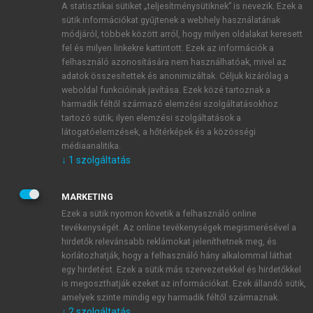
A statisztikai sütiket „teljesítménysütiknek” is nevezik. Ezek a
sütik információkat gyűjtenek a webhely használatának
módjáról, többek között arról, hogy milyen oldalakat keresett
ÚJ FIÓK LÉTREHOZÁSA
fel és milyen linkekre kattintott. Ezek az információk a
1 óra díjmentes hozzáférés
felhasználó azonosítására nem használhatóak, mivel az
adatok összesítettek és anonimizáltak. Céljuk kizárólag a
weboldal funkcióinak javítása. Ezek közé tartoznak a
E-MAIL-CÍM
harmadik féltől származó elemzési szolgáltatásokhoz
tartozó sütik; ilyen elemzési szolgáltatások a
látogatóelemzések, a hőtérképek és a közösségi
NÉV
médiaanalitika.
↓
1
szolgáltatás
JELSZÓ
MARKETING
Ezek a sütik nyomon követik a felhasználó online
tevékenységét. Az online tevékenységek megismerésével a
JELSZÓ ÚJRA
hirdetők relevánsabb reklámokat jeleníthetnek meg, és
korlátozhatják, hogy a felhasználó hány alkalommal láthat
egy hirdetést. Ezek a sütik más szervezetekkel és hirdetőkkel
is megoszthatják ezeket az információkat. Ezek állandó sütik,
Kérek értesítést a MeRSZ újdonságairól, akcióiról.
amelyek szinte mindig egy harmadik féltől származnak.
↓
2
szolgáltatás