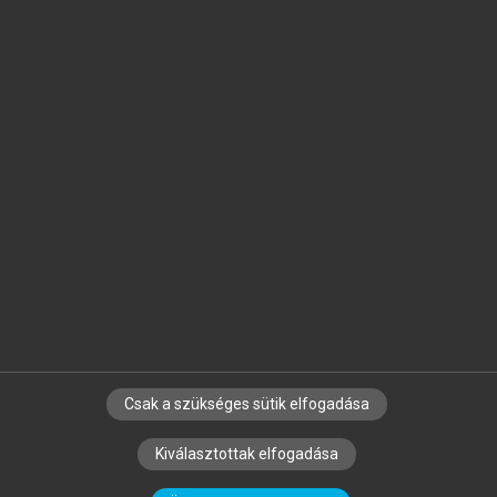
Jelöld meg a számodra fontos részeket, és
készíts
saját
jegyzeteket!
Egyéni előfizetéssel további
MeRSZ+ funkciókat
és
tartalmakat is elérhetsz.
Csak a szükséges sütik elfogadása
SZERZŐKNEK
CÉGEKNEK
KÖNYVTÁROSOKNAK
Kiválasztottak elfogadása
SZERKESZTÉSI ÉS LEKTORÁLÁSI ALAPELVEK