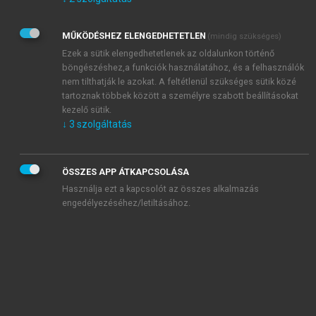
Kérek értesítést az Akadémiai Kiadó Zrt. újdonságairól,
akcióiról.
MŰKÖDÉSHEZ ELENGEDHETETLEN
(mindig szükséges)
Az
Adatkezelési tájékoztatóban
foglaltakat tudomásul
veszem és elfogadom.
Ezek a sütik elengedhetetlenek az oldalunkon történő
Az
Általános vásárlási feltételeket
, valamint a
szotar.net
és a
böngészéshez,a funkciók használatához, és a felhasználók
mersz.hu
oldalak licencszerződéseiben foglaltakat
nem tilthatják le azokat. A feltétlenül szükséges sütik közé
tudomásul veszem és elfogadom.
tartoznak többek között a személyre szabott beállításokat
kezelő sütik.
↓
3
szolgáltatás
KIPRÓBÁLOM
ÖSSZES APP ÁTKAPCSOLÁSA
Használja ezt a kapcsolót az összes alkalmazás
engedélyezéséhez/letiltásához.
MIÉRT ÉRDEMES A MERSZ ONLINE
OKOSKÖNYVTÁRAT HASZNÁLNI?