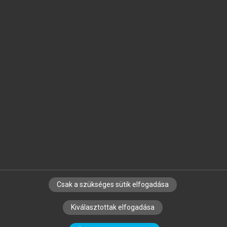
Jelöld meg a számodra fontos részeket, és
készíts
saját
jegyzeteket!
Egyéni előfizetéssel további
MeRSZ+ funkciókat
és
tartalmakat is elérhetsz.
Csak a szükséges sütik elfogadása
SZERZŐKNEK
CÉGEKNEK
KÖNYVTÁROSOKNAK
Kiválasztottak elfogadása
SZERKESZTÉSI ÉS LEKTORÁLÁSI ALAPELVEK