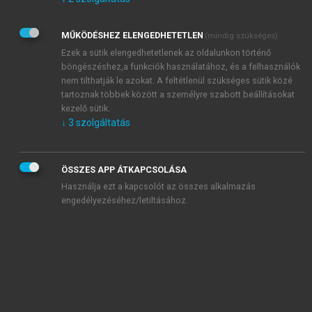
Kérek értesítést az Akadémiai Kiadó Zrt. újdonságairól,
akcióiról.
MŰKÖDÉSHEZ ELENGEDHETETLEN
(mindig szükséges)
Az
Adatkezelési tájékoztatóban
foglaltakat tudomásul
veszem és elfogadom.
Ezek a sütik elengedhetetlenek az oldalunkon történő
Az
Általános vásárlási feltételeket
, valamint a
szotar.net
és a
böngészéshez,a funkciók használatához, és a felhasználók
mersz.hu
oldalak licencszerződéseiben foglaltakat
nem tilthatják le azokat. A feltétlenül szükséges sütik közé
tudomásul veszem és elfogadom.
tartoznak többek között a személyre szabott beállításokat
kezelő sütik.
↓
3
szolgáltatás
KIPRÓBÁLOM
ÖSSZES APP ÁTKAPCSOLÁSA
Használja ezt a kapcsolót az összes alkalmazás
engedélyezéséhez/letiltásához.
MIÉRT ÉRDEMES A MERSZ ONLINE
OKOSKÖNYVTÁRAT HASZNÁLNI?