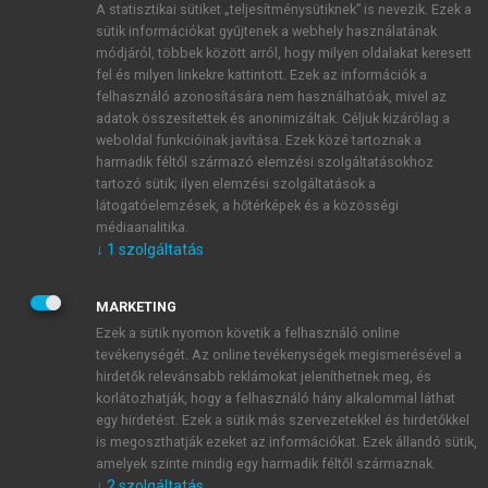
A statisztikai sütiket „teljesítménysütiknek” is nevezik. Ezek a
sütik információkat gyűjtenek a webhely használatának
módjáról, többek között arról, hogy milyen oldalakat keresett
ÚJ FIÓK LÉTREHOZÁSA
fel és milyen linkekre kattintott. Ezek az információk a
1 óra díjmentes hozzáférés
felhasználó azonosítására nem használhatóak, mivel az
adatok összesítettek és anonimizáltak. Céljuk kizárólag a
weboldal funkcióinak javítása. Ezek közé tartoznak a
E-MAIL-CÍM
harmadik féltől származó elemzési szolgáltatásokhoz
tartozó sütik; ilyen elemzési szolgáltatások a
látogatóelemzések, a hőtérképek és a közösségi
NÉV
médiaanalitika.
↓
1
szolgáltatás
JELSZÓ
MARKETING
Ezek a sütik nyomon követik a felhasználó online
tevékenységét. Az online tevékenységek megismerésével a
JELSZÓ ÚJRA
hirdetők relevánsabb reklámokat jeleníthetnek meg, és
korlátozhatják, hogy a felhasználó hány alkalommal láthat
egy hirdetést. Ezek a sütik más szervezetekkel és hirdetőkkel
is megoszthatják ezeket az információkat. Ezek állandó sütik,
Kérek értesítést a MeRSZ újdonságairól, akcióiról.
amelyek szinte mindig egy harmadik féltől származnak.
↓
2
szolgáltatás