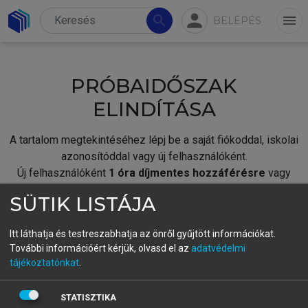
person
search
menu
BELÉPÉS
PRÓBAIDŐSZAK
ELINDÍTÁSA
A tartalom megtekintéséhez lépj be a saját fiókoddal, iskolai
azonosítóddal vagy új felhasználóként.
Új felhasználóként
1 óra díjmentes hozzáférésre
vagy
jogosult.
SÜTIK LISTÁJA
A próbaidőszak elindításához,
jelentkezz
be meglévő
fiókoddal,
vagy hozz létre új fiókot.
Itt láthatja és testreszabhatja az önről gyűjtött információkat.
További információért kérjük, olvasd el az
adatvédelmi
A regisztráció után a
próbaidőszak
automatikusan
elindul.
tájékoztatónkat
.
BELÉPÉS SAJÁT FIÓKKAL
STATISZTIKA