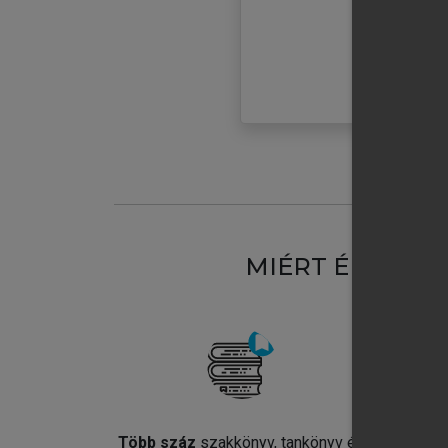
MIÉRT ÉRDEME
Több száz
szakkönyv, tankönyv és
Jel