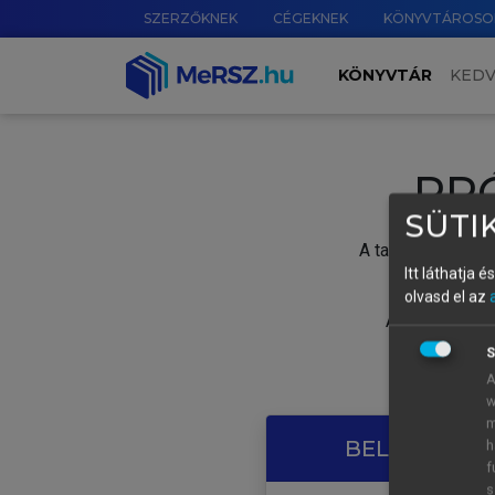
SZERZŐKNEK
CÉGEKNEK
KÖNYVTÁROSO
KÖNYVTÁR
KED
PR
SÜTIK
A tartalom megtek
Itt láthatja 
olvasd el az
A próbaidősza
S
A
w
m
BELÉPÉS SAJ
h
f
s