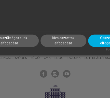
nyokat, hogy bármikor azonnal
részeket, és
készíts
saj
hozzájuk férhess!
jegyzeteket!
a szükséges sütik
Kiválasztottak
Összes
elfogadása
elfogadása
elfog
KNAK
SZERKESZTÉSI ÉS LEKTORÁLÁSI ALAPELVEK
MI – ÁLTALÁNOS
Pow
ICENCSZERZŐDÉS
SÚGÓ
GYIK
BLOG
RÓLUNK
SÜTI BEÁLLÍTÁS