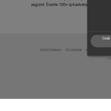
jegyzet. Évente 100+ új kiadvány.
kiadvá
Csak 
SZERZŐKNEK
CÉGEKNEK
KÖNYVTÁROSO
L
Verzió: 2.7.2