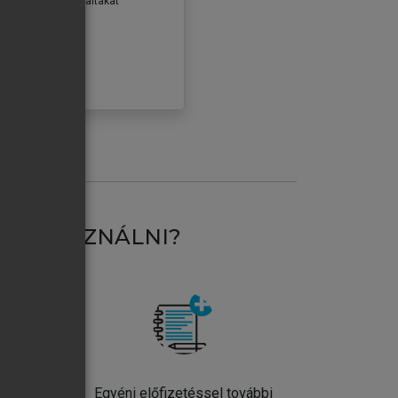
erződéseiben foglaltakat
ogadom.
ÓBÁLOM
AT HASZNÁLNI?
ntos
Egyéni előfizetéssel további