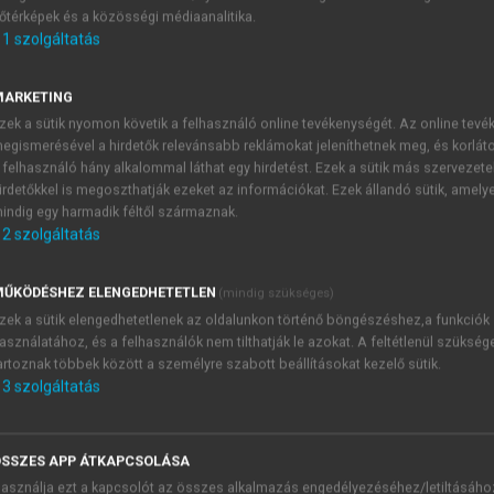
őtérképek és a közösségi médiaanalitika.
E-MAIL-CÍM
1
szolgáltatás
MARKETING
NÉV
zek a sütik nyomon követik a felhasználó online tevékenységét. Az online tev
egismerésével a hirdetők relevánsabb reklámokat jeleníthetnek meg, és korlát
 felhasználó hány alkalommal láthat egy hirdetést. Ezek a sütik más szervezete
JELSZÓ
irdetőkkel is megoszthatják ezeket az információkat. Ezek állandó sütik, amely
indig egy harmadik féltől származnak.
2
szolgáltatás
JELSZÓ ÚJRA
PÉS
ŰKÖDÉSHEZ ELENGEDHETETLEN
(mindig szükséges)
zek a sütik elengedhetetlenek az oldalunkon történő böngészéshez,a funkciók
asználatához, és a felhasználók nem tilthatják le azokat. A feltétlenül szükség
Kérek értesítést a MeRSZ új
artoznak többek között a személyre szabott beállításokat kezelő sütik.
Kérek értesítést az Akadémi
3
szolgáltatás
akcióiról.
 VAGY?
Az
Adatkezelési tájékozta
yi azonosítóval
veszem és elfogadom.
SSZES APP ÁTKAPCSOLÁSA
Az
Általános vásárlási felt
asználja ezt a kapcsolót az összes alkalmazás engedélyezéséhez/letiltásáho