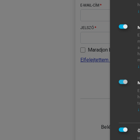
h
E-MAIL-CÍM
↓
JELSZÓ
E
m
a
Maradjon belépve
h
Elfelejtettem a jelszavamat
m
↓
BELÉ
M
E
h
t
↓
TANULÓ
Belépés intézmén
Ö
H