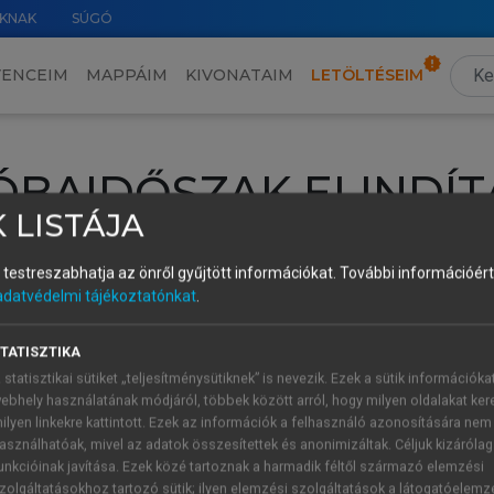
KNAK
SÚGÓ
VENCEIM
MAPPÁIM
KIVONATAIM
LETÖLTÉSEIM
ÓBAIDŐSZAK ELINDÍT
 LISTÁJA
intéséhez lépj be a saját fiókoddal, iskolai azonosítóddal vagy ú
és testreszabhatja az önről gyűjtött információkat.
További információért 
Új felhasználóként
1 óra díjmentes hozzáférésre
vagy jogosult
adatvédelmi tájékoztatónkat
.
k elindításához,
jelentkezz
be meglévő fiókoddal,
vagy hozz lé
A regisztráció után a
próbaidőszak
automatikusan
elindul.
TATISZTIKA
 statisztikai sütiket „teljesítménysütiknek” is nevezik. Ezek a sütik információka
ebhely használatának módjáról, többek között arról, hogy milyen oldalakat kere
ilyen linkekre kattintott. Ezek az információk a felhasználó azonosítására nem
ÚJ FIÓK 
ÁT FIÓKKAL
asználhatóak, mivel az adatok összesítettek és anonimizáltak. Céljuk kizáróla
1 óra díjme
unkcióinak javítása. Ezek közé tartoznak a harmadik féltől származó elemzési
zolgáltatásokhoz tartozó sütik; ilyen elemzési szolgáltatások a látogatóelemz