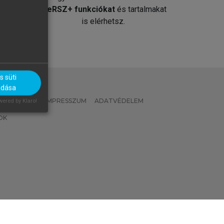
át
MeRSZ+ funkciókat
és tartalmakat
is elérhetsz.
 süti
adása
 IRÁNYELVEK
IMPRESSZUM
ADATVÉDELEM
ered by Klaro!
OK