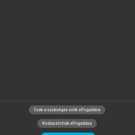
Jelöld meg a számodra fontos részeket, és
készíts
saját
jegyzeteket!
Egyéni előfizetéssel további
MeRSZ+ funkciókat
és
tartalmakat is elérhetsz.
Csak a szükséges sütik elfogadása
SZERZŐKNEK
CÉGEKNEK
KÖNYVTÁROSOKNAK
Kiválasztottak elfogadása
SZERKESZTÉSI ÉS LEKTORÁLÁSI ALAPELVEK