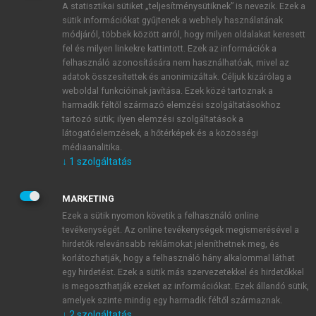
A statisztikai sütiket „teljesítménysütiknek” is nevezik. Ezek a
sütik információkat gyűjtenek a webhely használatának
módjáról, többek között arról, hogy milyen oldalakat keresett
ÚJ FIÓK LÉTREHOZÁSA
fel és milyen linkekre kattintott. Ezek az információk a
1 óra díjmentes hozzáférés
felhasználó azonosítására nem használhatóak, mivel az
adatok összesítettek és anonimizáltak. Céljuk kizárólag a
weboldal funkcióinak javítása. Ezek közé tartoznak a
E-MAIL-CÍM
harmadik féltől származó elemzési szolgáltatásokhoz
tartozó sütik; ilyen elemzési szolgáltatások a
látogatóelemzések, a hőtérképek és a közösségi
NÉV
médiaanalitika.
↓
1
szolgáltatás
JELSZÓ
MARKETING
Ezek a sütik nyomon követik a felhasználó online
tevékenységét. Az online tevékenységek megismerésével a
JELSZÓ ÚJRA
hirdetők relevánsabb reklámokat jeleníthetnek meg, és
korlátozhatják, hogy a felhasználó hány alkalommal láthat
egy hirdetést. Ezek a sütik más szervezetekkel és hirdetőkkel
is megoszthatják ezeket az információkat. Ezek állandó sütik,
Kérek értesítést a MeRSZ újdonságairól, akcióiról.
amelyek szinte mindig egy harmadik féltől származnak.
↓
2
szolgáltatás