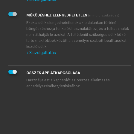
Kérek értesítést az Akadémiai Kiadó Zrt. újdonságairól,
akcióiról.
MŰKÖDÉSHEZ ELENGEDHETETLEN
(mindig szükséges)
Az
Adatkezelési tájékoztatóban
foglaltakat tudomásul
veszem és elfogadom.
Ezek a sütik elengedhetetlenek az oldalunkon történő
Az
Általános vásárlási feltételeket
, valamint a
szotar.net
és a
böngészéshez,a funkciók használatához, és a felhasználók
mersz.hu
oldalak licencszerződéseiben foglaltakat
nem tilthatják le azokat. A feltétlenül szükséges sütik közé
tudomásul veszem és elfogadom.
tartoznak többek között a személyre szabott beállításokat
kezelő sütik.
↓
3
szolgáltatás
KIPRÓBÁLOM
ÖSSZES APP ÁTKAPCSOLÁSA
Használja ezt a kapcsolót az összes alkalmazás
engedélyezéséhez/letiltásához.
MIÉRT ÉRDEMES A MERSZ ONLINE
OKOSKÖNYVTÁRAT HASZNÁLNI?