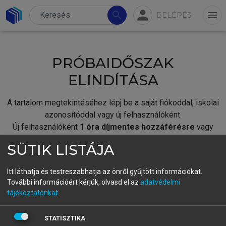
person
search
menu
BELÉPÉS
PRÓBAIDŐSZAK
ELINDÍTÁSA
A tartalom megtekintéséhez lépj be a saját fiókoddal, iskolai
azonosítóddal vagy új felhasználóként.
Új felhasználóként
1 óra díjmentes hozzáférésre
vagy
jogosult.
SÜTIK LISTÁJA
A próbaidőszak elindításához,
jelentkezz
be meglévő
fiókoddal,
vagy hozz létre új fiókot.
Itt láthatja és testreszabhatja az önről gyűjtött információkat.
További információért kérjük, olvasd el az
adatvédelmi
A regisztráció után a
próbaidőszak
automatikusan
elindul.
tájékoztatónkat
.
BELÉPÉS SAJÁT FIÓKKAL
STATISZTIKA