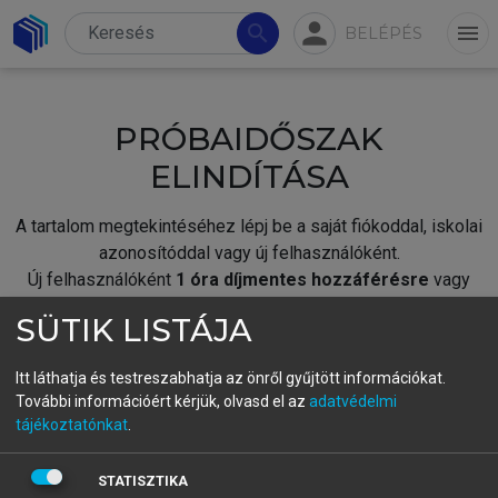
person
search
menu
BELÉPÉS
PRÓBAIDŐSZAK
ELINDÍTÁSA
A tartalom megtekintéséhez lépj be a saját fiókoddal, iskolai
azonosítóddal vagy új felhasználóként.
Új felhasználóként
1 óra díjmentes hozzáférésre
vagy
jogosult.
SÜTIK LISTÁJA
A próbaidőszak elindításához,
jelentkezz
be meglévő
fiókoddal,
vagy hozz létre új fiókot.
Itt láthatja és testreszabhatja az önről gyűjtött információkat.
További információért kérjük, olvasd el az
adatvédelmi
A regisztráció után a
próbaidőszak
automatikusan
elindul.
tájékoztatónkat
.
BELÉPÉS SAJÁT FIÓKKAL
STATISZTIKA