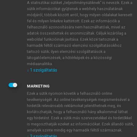
A statisztikai sütiket „teljesítménysütiknek” is nevezik. Ezek a
sütik információkat gyűjtenek a webhely használatának
módjáról, többek között arról, hogy milyen oldalakat keresett
ÚJ FIÓK LÉTREHOZÁSA
fel és milyen linkekre kattintott. Ezek az információk a
1 óra díjmentes hozzáférés
felhasználó azonosítására nem használhatóak, mivel az
adatok összesítettek és anonimizáltak. Céljuk kizárólag a
weboldal funkcióinak javítása. Ezek közé tartoznak a
E-MAIL-CÍM
harmadik féltől származó elemzési szolgáltatásokhoz
tartozó sütik; ilyen elemzési szolgáltatások a
látogatóelemzések, a hőtérképek és a közösségi
NÉV
médiaanalitika.
↓
1
szolgáltatás
JELSZÓ
MARKETING
Ezek a sütik nyomon követik a felhasználó online
tevékenységét. Az online tevékenységek megismerésével a
JELSZÓ ÚJRA
hirdetők relevánsabb reklámokat jeleníthetnek meg, és
korlátozhatják, hogy a felhasználó hány alkalommal láthat
egy hirdetést. Ezek a sütik más szervezetekkel és hirdetőkkel
is megoszthatják ezeket az információkat. Ezek állandó sütik,
Kérek értesítést a MeRSZ újdonságairól, akcióiról.
amelyek szinte mindig egy harmadik féltől származnak.
↓
2
szolgáltatás