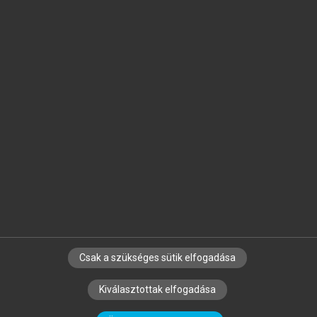
Jelöld meg a számodra fontos részeket, és
készíts
saját
jegyzeteket!
Egyéni előfizetéssel további
MeRSZ+ funkciókat
és
tartalmakat is elérhetsz.
Csak a szükséges sütik elfogadása
SZERZŐKNEK
CÉGEKNEK
KÖNYVTÁROSOKNAK
Kiválasztottak elfogadása
SZERKESZTÉSI ÉS LEKTORÁLÁSI ALAPELVEK