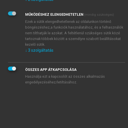
Kérek értesítést az Akadémiai Kiadó Zrt. újdonságairól,
akcióiról.
MŰKÖDÉSHEZ ELENGEDHETETLEN
(mindig szükséges)
Az
Adatkezelési tájékoztatóban
foglaltakat tudomásul
veszem és elfogadom.
Ezek a sütik elengedhetetlenek az oldalunkon történő
Az
Általános vásárlási feltételeket
, valamint a
szotar.net
és a
böngészéshez,a funkciók használatához, és a felhasználók
mersz.hu
oldalak licencszerződéseiben foglaltakat
nem tilthatják le azokat. A feltétlenül szükséges sütik közé
tudomásul veszem és elfogadom.
tartoznak többek között a személyre szabott beállításokat
kezelő sütik.
↓
3
szolgáltatás
KIPRÓBÁLOM
ÖSSZES APP ÁTKAPCSOLÁSA
Használja ezt a kapcsolót az összes alkalmazás
engedélyezéséhez/letiltásához.
MIÉRT ÉRDEMES A MERSZ ONLINE
OKOSKÖNYVTÁRAT HASZNÁLNI?