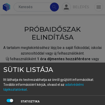
person
search
menu
BELÉPÉS
PRÓBAIDŐSZAK
ELINDÍTÁSA
A tartalom megtekintéséhez lépj be a saját fiókoddal, iskolai
azonosítóddal vagy új felhasználóként.
Új felhasználóként
1 óra díjmentes hozzáférésre
vagy
jogosult.
SÜTIK LISTÁJA
A próbaidőszak elindításához,
jelentkezz
be meglévő
fiókoddal,
vagy hozz létre új fiókot.
Itt láthatja és testreszabhatja az önről gyűjtött információkat.
További információért kérjük, olvasd el az
adatvédelmi
A regisztráció után a
próbaidőszak
automatikusan
elindul.
tájékoztatónkat
.
BELÉPÉS SAJÁT FIÓKKAL
STATISZTIKA