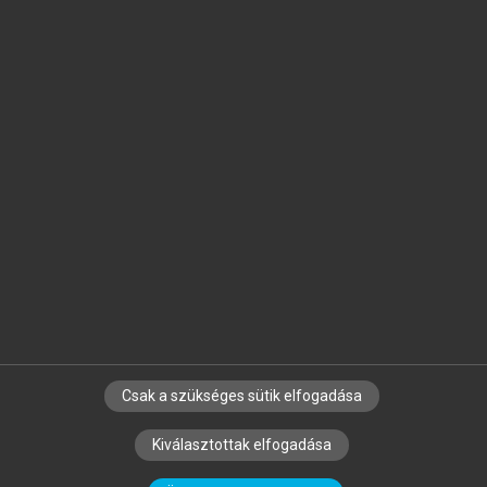
Jelöld meg a számodra fontos részeket, és
készíts
saját
jegyzeteket!
Egyéni előfizetéssel további
MeRSZ+ funkciókat
és
tartalmakat is elérhetsz.
Csak a szükséges sütik elfogadása
SZERZŐKNEK
CÉGEKNEK
KÖNYVTÁROSOKNAK
Kiválasztottak elfogadása
SZERKESZTÉSI ÉS LEKTORÁLÁSI ALAPELVEK