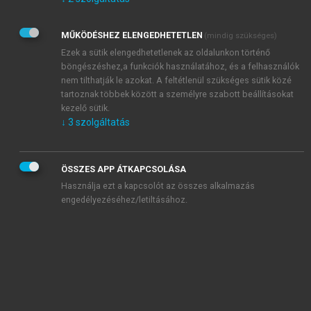
Kérek értesítést az Akadémiai Kiadó Zrt. újdonságairól,
akcióiról.
MŰKÖDÉSHEZ ELENGEDHETETLEN
(mindig szükséges)
Az
Adatkezelési tájékoztatóban
foglaltakat tudomásul
veszem és elfogadom.
Ezek a sütik elengedhetetlenek az oldalunkon történő
Az
Általános vásárlási feltételeket
, valamint a
szotar.net
és a
böngészéshez,a funkciók használatához, és a felhasználók
mersz.hu
oldalak licencszerződéseiben foglaltakat
nem tilthatják le azokat. A feltétlenül szükséges sütik közé
tudomásul veszem és elfogadom.
tartoznak többek között a személyre szabott beállításokat
kezelő sütik.
↓
3
szolgáltatás
KIPRÓBÁLOM
ÖSSZES APP ÁTKAPCSOLÁSA
Használja ezt a kapcsolót az összes alkalmazás
engedélyezéséhez/letiltásához.
MIÉRT ÉRDEMES A MERSZ ONLINE
OKOSKÖNYVTÁRAT HASZNÁLNI?