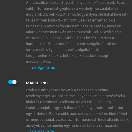
A statisztikai sütiket „teljesítménysütiknek” is nevezik. Ezek a
sütik információkat gyűjtenek a webhely használatának
módjáról, többek között arról, hogy milyen oldalakat keresett
ÚJ FIÓK LÉTREHOZÁSA
fel és milyen linkekre kattintott. Ezek az információk a
1 óra díjmentes hozzáférés
felhasználó azonosítására nem használhatóak, mivel az
adatok összesítettek és anonimizáltak. Céljuk kizárólag a
weboldal funkcióinak javítása. Ezek közé tartoznak a
E-MAIL-CÍM
harmadik féltől származó elemzési szolgáltatásokhoz
tartozó sütik; ilyen elemzési szolgáltatások a
látogatóelemzések, a hőtérképek és a közösségi
NÉV
médiaanalitika.
↓
1
szolgáltatás
JELSZÓ
MARKETING
Ezek a sütik nyomon követik a felhasználó online
tevékenységét. Az online tevékenységek megismerésével a
JELSZÓ ÚJRA
hirdetők relevánsabb reklámokat jeleníthetnek meg, és
korlátozhatják, hogy a felhasználó hány alkalommal láthat
egy hirdetést. Ezek a sütik más szervezetekkel és hirdetőkkel
is megoszthatják ezeket az információkat. Ezek állandó sütik,
Kérek értesítést a MeRSZ újdonságairól, akcióiról.
amelyek szinte mindig egy harmadik féltől származnak.
↓
2
szolgáltatás