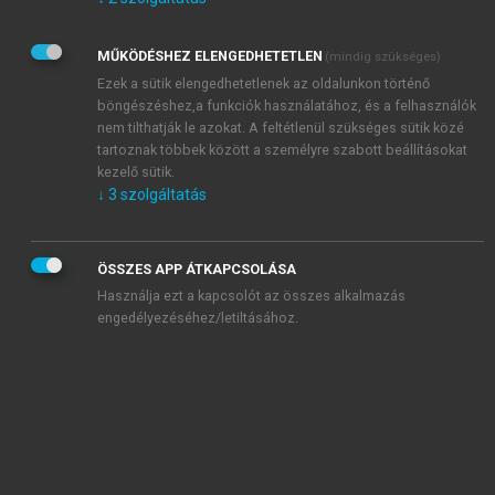
Kérek értesítést az Akadémiai Kiadó Zrt. újdonságairól,
akcióiról.
MŰKÖDÉSHEZ ELENGEDHETETLEN
(mindig szükséges)
Az
Adatkezelési tájékoztatóban
foglaltakat tudomásul
veszem és elfogadom.
Ezek a sütik elengedhetetlenek az oldalunkon történő
Az
Általános vásárlási feltételeket
, valamint a
szotar.net
és a
böngészéshez,a funkciók használatához, és a felhasználók
mersz.hu
oldalak licencszerződéseiben foglaltakat
nem tilthatják le azokat. A feltétlenül szükséges sütik közé
tudomásul veszem és elfogadom.
tartoznak többek között a személyre szabott beállításokat
kezelő sütik.
↓
3
szolgáltatás
KIPRÓBÁLOM
ÖSSZES APP ÁTKAPCSOLÁSA
Használja ezt a kapcsolót az összes alkalmazás
engedélyezéséhez/letiltásához.
MIÉRT ÉRDEMES A MERSZ ONLINE
OKOSKÖNYVTÁRAT HASZNÁLNI?