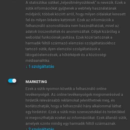
A statisztikai sütiket „teljesítménysütiknek” is nevezik. Ezek a
sütik információkat gyűjtenek a webhely használatának
módjáról, többek között arról, hogy milyen oldalakat keresett
ÚJ FIÓK LÉTREHOZÁSA
fel és milyen linkekre kattintott. Ezek az információk a
1 óra díjmentes hozzáférés
felhasználó azonosítására nem használhatóak, mivel az
adatok összesítettek és anonimizáltak. Céljuk kizárólag a
weboldal funkcióinak javítása. Ezek közé tartoznak a
E-MAIL-CÍM
harmadik féltől származó elemzési szolgáltatásokhoz
tartozó sütik; ilyen elemzési szolgáltatások a
látogatóelemzések, a hőtérképek és a közösségi
NÉV
médiaanalitika.
↓
1
szolgáltatás
JELSZÓ
MARKETING
Ezek a sütik nyomon követik a felhasználó online
tevékenységét. Az online tevékenységek megismerésével a
JELSZÓ ÚJRA
hirdetők relevánsabb reklámokat jeleníthetnek meg, és
korlátozhatják, hogy a felhasználó hány alkalommal láthat
egy hirdetést. Ezek a sütik más szervezetekkel és hirdetőkkel
is megoszthatják ezeket az információkat. Ezek állandó sütik,
Kérek értesítést a MeRSZ újdonságairól, akcióiról.
amelyek szinte mindig egy harmadik féltől származnak.
↓
2
szolgáltatás