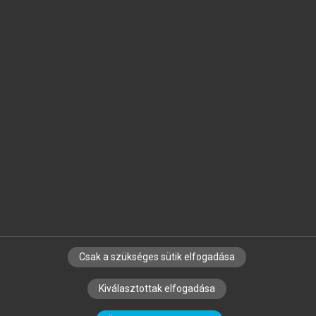
Jelöld meg a számodra fontos részeket, és
készíts
saját
jegyzeteket!
Egyéni előfizetéssel további
MeRSZ+ funkciókat
és
tartalmakat is elérhetsz.
Csak a szükséges sütik elfogadása
SZERZŐKNEK
CÉGEKNEK
KÖNYVTÁROSOKNAK
Kiválasztottak elfogadása
SZERKESZTÉSI ÉS LEKTORÁLÁSI ALAPELVEK