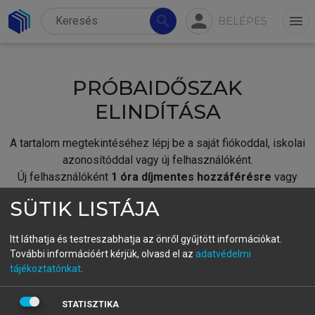
person
search
menu
BELÉPÉS
PRÓBAIDŐSZAK
ELINDÍTÁSA
A tartalom megtekintéséhez lépj be a saját fiókoddal, iskolai
azonosítóddal vagy új felhasználóként.
Új felhasználóként
1 óra díjmentes hozzáférésre
vagy
jogosult.
SÜTIK LISTÁJA
A próbaidőszak elindításához,
jelentkezz
be meglévő
fiókoddal,
vagy hozz létre új fiókot.
Itt láthatja és testreszabhatja az önről gyűjtött információkat.
További információért kérjük, olvasd el az
adatvédelmi
A regisztráció után a
próbaidőszak
automatikusan
elindul.
tájékoztatónkat
.
BELÉPÉS SAJÁT FIÓKKAL
STATISZTIKA