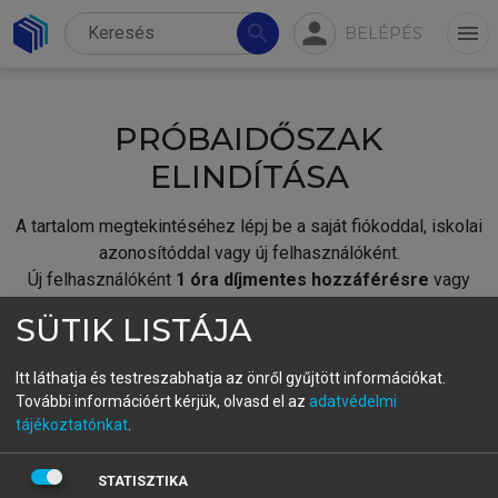
person
search
menu
BELÉPÉS
PRÓBAIDŐSZAK
ELINDÍTÁSA
A tartalom megtekintéséhez lépj be a saját fiókoddal, iskolai
azonosítóddal vagy új felhasználóként.
Új felhasználóként
1 óra díjmentes hozzáférésre
vagy
jogosult.
SÜTIK LISTÁJA
A próbaidőszak elindításához,
jelentkezz
be meglévő
fiókoddal,
vagy hozz létre új fiókot.
Itt láthatja és testreszabhatja az önről gyűjtött információkat.
További információért kérjük, olvasd el az
adatvédelmi
A regisztráció után a
próbaidőszak
automatikusan
elindul.
tájékoztatónkat
.
BELÉPÉS SAJÁT FIÓKKAL
STATISZTIKA