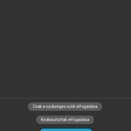
Jelöld meg a számodra fontos részeket, és
készíts
saját
jegyzeteket!
Egyéni előfizetéssel további
MeRSZ+ funkciókat
és
tartalmakat is elérhetsz.
Csak a szükséges sütik elfogadása
SZERZŐKNEK
CÉGEKNEK
KÖNYVTÁROSOKNAK
Kiválasztottak elfogadása
SZERKESZTÉSI ÉS LEKTORÁLÁSI ALAPELVEK