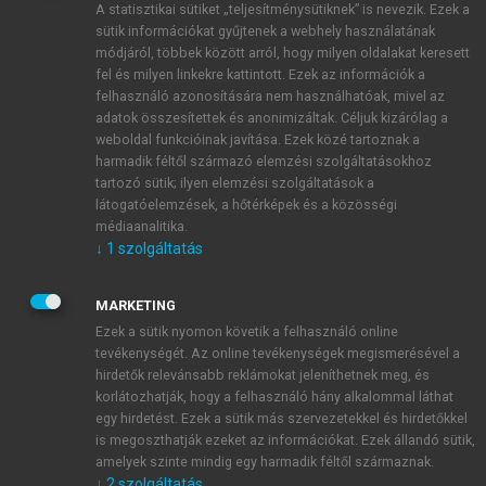
A statisztikai sütiket „teljesítménysütiknek” is nevezik. Ezek a
sütik információkat gyűjtenek a webhely használatának
módjáról, többek között arról, hogy milyen oldalakat keresett
ÚJ FIÓK LÉTREHOZÁSA
fel és milyen linkekre kattintott. Ezek az információk a
1 óra díjmentes hozzáférés
felhasználó azonosítására nem használhatóak, mivel az
adatok összesítettek és anonimizáltak. Céljuk kizárólag a
weboldal funkcióinak javítása. Ezek közé tartoznak a
E-MAIL-CÍM
harmadik féltől származó elemzési szolgáltatásokhoz
tartozó sütik; ilyen elemzési szolgáltatások a
látogatóelemzések, a hőtérképek és a közösségi
NÉV
médiaanalitika.
↓
1
szolgáltatás
JELSZÓ
MARKETING
Ezek a sütik nyomon követik a felhasználó online
tevékenységét. Az online tevékenységek megismerésével a
JELSZÓ ÚJRA
hirdetők relevánsabb reklámokat jeleníthetnek meg, és
korlátozhatják, hogy a felhasználó hány alkalommal láthat
egy hirdetést. Ezek a sütik más szervezetekkel és hirdetőkkel
is megoszthatják ezeket az információkat. Ezek állandó sütik,
Kérek értesítést a MeRSZ újdonságairól, akcióiról.
amelyek szinte mindig egy harmadik féltől származnak.
↓
2
szolgáltatás