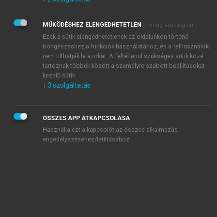
Kérek értesítést az Akadémiai Kiadó Zrt. újdonságairól,
akcióiról.
MŰKÖDÉSHEZ ELENGEDHETETLEN
(mindig szükséges)
Az
Adatkezelési tájékoztatóban
foglaltakat tudomásul
veszem és elfogadom.
Ezek a sütik elengedhetetlenek az oldalunkon történő
Az
Általános vásárlási feltételeket
, valamint a
szotar.net
és a
böngészéshez,a funkciók használatához, és a felhasználók
mersz.hu
oldalak licencszerződéseiben foglaltakat
nem tilthatják le azokat. A feltétlenül szükséges sütik közé
tudomásul veszem és elfogadom.
tartoznak többek között a személyre szabott beállításokat
kezelő sütik.
↓
3
szolgáltatás
KIPRÓBÁLOM
ÖSSZES APP ÁTKAPCSOLÁSA
Használja ezt a kapcsolót az összes alkalmazás
engedélyezéséhez/letiltásához.
MIÉRT ÉRDEMES A MERSZ ONLINE
OKOSKÖNYVTÁRAT HASZNÁLNI?