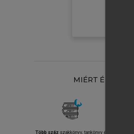
MIÉRT ÉRDEME
Több száz
szakkönyv, tankönyv és
Jel