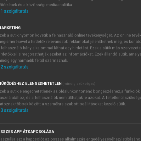
őtérképek és a közösségi médiaanalitika.
E-MAIL-CÍM
1
szolgáltatás
MARKETING
NÉV
zek a sütik nyomon követik a felhasználó online tevékenységét. Az online tev
egismerésével a hirdetők relevánsabb reklámokat jeleníthetnek meg, és korlát
 felhasználó hány alkalommal láthat egy hirdetést. Ezek a sütik más szervezete
JELSZÓ
irdetőkkel is megoszthatják ezeket az információkat. Ezek állandó sütik, amely
indig egy harmadik féltől származnak.
2
szolgáltatás
JELSZÓ ÚJRA
PÉS
ŰKÖDÉSHEZ ELENGEDHETETLEN
(mindig szükséges)
zek a sütik elengedhetetlenek az oldalunkon történő böngészéshez,a funkciók
asználatához, és a felhasználók nem tilthatják le azokat. A feltétlenül szükség
Kérek értesítést a MeRSZ új
artoznak többek között a személyre szabott beállításokat kezelő sütik.
Kérek értesítést az Akadémi
3
szolgáltatás
akcióiról.
 VAGY?
Az
Adatkezelési tájékozta
yi azonosítóval
veszem és elfogadom.
SSZES APP ÁTKAPCSOLÁSA
Az
Általános vásárlási felt
asználja ezt a kapcsolót az összes alkalmazás engedélyezéséhez/letiltásáho