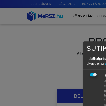
SZERZŐKNEK
CÉGEKNEK
KÖNYVTÁROSO
KÖNYVTÁR
KED
PR
SÜTIK
A tartalom megtek
Itt láthatja 
olvasd el az
A próbaidősza
S
A
w
m
BELÉPÉS SAJ
h
f
s