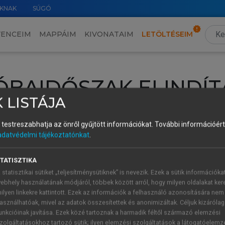
KNAK
SÚGÓ
VENCEIM
MAPPÁIM
KIVONATAIM
LETÖLTÉSEIM
ÓBAIDŐSZAK ELINDÍT
 LISTÁJA
intéséhez lépj be a saját fiókoddal, iskolai azonosítóddal vagy ú
és testreszabhatja az önről gyűjtött információkat.
További információért 
Új felhasználóként
1 óra díjmentes hozzáférésre
vagy jogosult
adatvédelmi tájékoztatónkat
.
k elindításához,
jelentkezz
be meglévő fiókoddal,
vagy hozz lé
A regisztráció után a
próbaidőszak
automatikusan
elindul.
TATISZTIKA
 statisztikai sütiket „teljesítménysütiknek” is nevezik. Ezek a sütik információka
ebhely használatának módjáról, többek között arról, hogy milyen oldalakat kere
ilyen linkekre kattintott. Ezek az információk a felhasználó azonosítására nem
ÚJ FIÓK 
ÁT FIÓKKAL
asználhatóak, mivel az adatok összesítettek és anonimizáltak. Céljuk kizáróla
1 óra díjme
unkcióinak javítása. Ezek közé tartoznak a harmadik féltől származó elemzési
zolgáltatásokhoz tartozó sütik; ilyen elemzési szolgáltatások a látogatóelemz