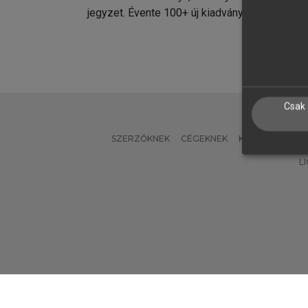
jegyzet. Évente 100+ új kiadvány.
kiadvá
Csak 
SZERZŐKNEK
CÉGEKNEK
KÖNYVTÁROSO
L
Verzió: 2.7.2