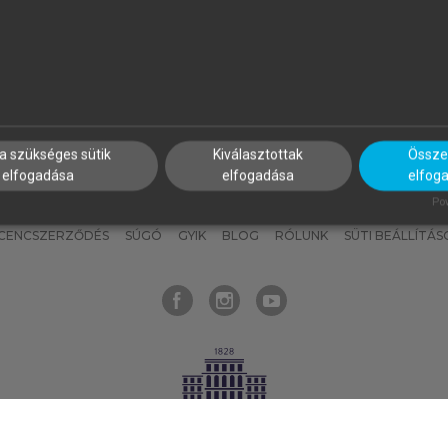
nyokat, hogy bármikor azonnal
részeket, és
készíts
saj
hozzájuk férhess!
jegyzeteket!
a szükséges sütik
Kiválasztottak
Összes
elfogadása
elfogadása
elfog
KNAK
SZERKESZTÉSI ÉS LEKTORÁLÁSI ALAPELVEK
MI – ÁLTALÁNOS
Pow
ICENCSZERZŐDÉS
SÚGÓ
GYIK
BLOG
RÓLUNK
SÜTI BEÁLLÍTÁS