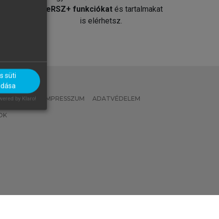
át
MeRSZ+ funkciókat
és tartalmakat
is elérhetsz.
 süti
adása
 IRÁNYELVEK
IMPRESSZUM
ADATVÉDELEM
ered by Klaro!
OK