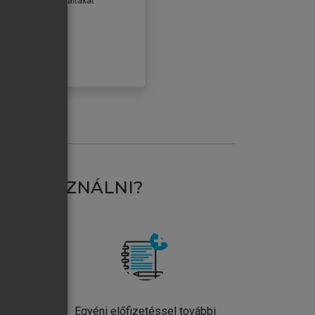
erződéseiben foglaltakat
ogadom.
ÓBÁLOM
AT HASZNÁLNI?
ntos
Egyéni előfizetéssel további