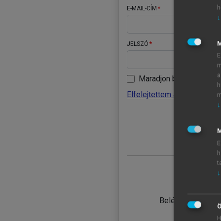
h
E-MAIL-CÍM
↓
JELSZÓ
E
m
a
Maradjon belépve
h
Elfelejtettem a jelszavamat
m
↓
BELÉ
M
E
h
t
↓
TANULÓ
Belépés intézmén
Ö
H