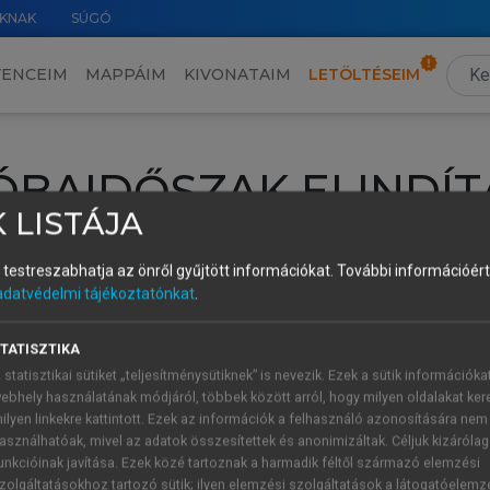
KNAK
SÚGÓ
VENCEIM
MAPPÁIM
KIVONATAIM
LETÖLTÉSEIM
ÓBAIDŐSZAK ELINDÍT
 LISTÁJA
intéséhez lépj be a saját fiókoddal, iskolai azonosítóddal vagy ú
és testreszabhatja az önről gyűjtött információkat.
További információért 
Új felhasználóként
1 óra díjmentes hozzáférésre
vagy jogosult
adatvédelmi tájékoztatónkat
.
k elindításához,
jelentkezz
be meglévő fiókoddal,
vagy hozz lé
A regisztráció után a
próbaidőszak
automatikusan
elindul.
TATISZTIKA
 statisztikai sütiket „teljesítménysütiknek” is nevezik. Ezek a sütik információka
ebhely használatának módjáról, többek között arról, hogy milyen oldalakat kere
ilyen linkekre kattintott. Ezek az információk a felhasználó azonosítására nem
ÚJ FIÓK 
ÁT FIÓKKAL
asználhatóak, mivel az adatok összesítettek és anonimizáltak. Céljuk kizáróla
1 óra díjme
unkcióinak javítása. Ezek közé tartoznak a harmadik féltől származó elemzési
zolgáltatásokhoz tartozó sütik; ilyen elemzési szolgáltatások a látogatóelemz