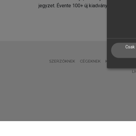
jegyzet. Évente 100+ új kiadvány.
kiadvá
Csak 
SZERZŐKNEK
CÉGEKNEK
KÖNYVTÁROSO
L
Verzió: 2.7.2