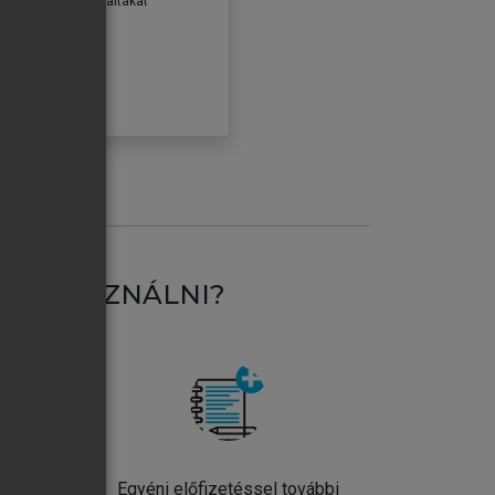
erződéseiben foglaltakat
ogadom.
ÓBÁLOM
AT HASZNÁLNI?
ntos
Egyéni előfizetéssel további