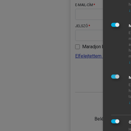
h
E-MAIL-CÍM
↓
JELSZÓ
E
m
a
Maradjon belépve
h
Elfelejtettem a jelszavamat
m
↓
BELÉ
M
E
h
t
↓
TANULÓ
Belépés intézmén
Ö
H