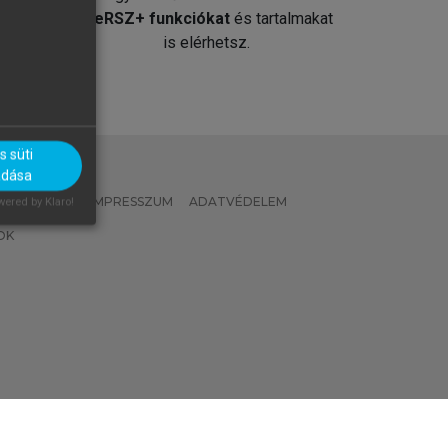
át
MeRSZ+ funkciókat
és tartalmakat
is elérhetsz.
 süti
adása
 IRÁNYELVEK
IMPRESSZUM
ADATVÉDELEM
ered by Klaro!
OK