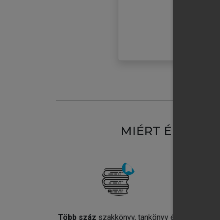
MIÉRT ÉRDEME
Több száz
szakkönyv, tankönyv és
Jel