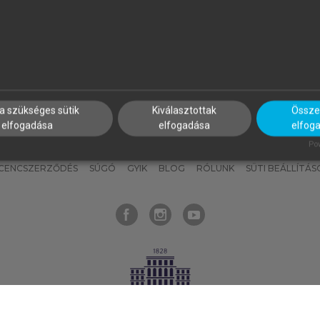
nyokat, hogy bármikor azonnal
részeket, és
készíts
saj
hozzájuk férhess!
jegyzeteket!
a szükséges sütik
Kiválasztottak
Összes
elfogadása
elfogadása
elfog
KNAK
SZERKESZTÉSI ÉS LEKTORÁLÁSI ALAPELVEK
MI – ÁLTALÁNOS
Pow
ICENCSZERZŐDÉS
SÚGÓ
GYIK
BLOG
RÓLUNK
SÜTI BEÁLLÍTÁS