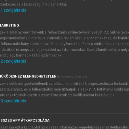
őtérképek és a közösségi médiaanalitika.
E-MAIL-CÍM
1
szolgáltatás
MARKETING
NÉV
zek a sütik nyomon követik a felhasználó online tevékenységét. Az online tev
egismerésével a hirdetők relevánsabb reklámokat jeleníthetnek meg, és korlát
 felhasználó hány alkalommal láthat egy hirdetést. Ezek a sütik más szervezete
JELSZÓ
irdetőkkel is megoszthatják ezeket az információkat. Ezek állandó sütik, amely
indig egy harmadik féltől származnak.
2
szolgáltatás
JELSZÓ ÚJRA
PÉS
ŰKÖDÉSHEZ ELENGEDHETETLEN
(mindig szükséges)
zek a sütik elengedhetetlenek az oldalunkon történő böngészéshez,a funkciók
asználatához, és a felhasználók nem tilthatják le azokat. A feltétlenül szükség
Kérek értesítést a MeRSZ új
artoznak többek között a személyre szabott beállításokat kezelő sütik.
Kérek értesítést az Akadémi
3
szolgáltatás
akcióiról.
 VAGY?
Az
Adatkezelési tájékozta
yi azonosítóval
veszem és elfogadom.
SSZES APP ÁTKAPCSOLÁSA
Az
Általános vásárlási felt
asználja ezt a kapcsolót az összes alkalmazás engedélyezéséhez/letiltásáho