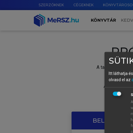
SZERZŐKNEK
CÉGEKNEK
KÖNYVTÁROSO
KÖNYVTÁR
KED
PR
SÜTIK
A tartalom megtek
Itt láthatja 
olvasd el az
A próbaidősza
S
A
w
m
BELÉPÉS SAJ
h
f
s