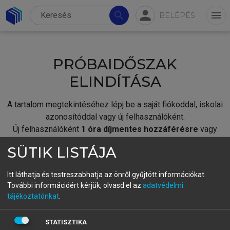
person
search
menu
BELÉPÉS
PRÓBAIDŐSZAK
ELINDÍTÁSA
A tartalom megtekintéséhez lépj be a saját fiókoddal, iskolai
azonosítóddal vagy új felhasználóként.
Új felhasználóként
1 óra díjmentes hozzáférésre
vagy
jogosult.
SÜTIK LISTÁJA
A próbaidőszak elindításához,
jelentkezz
be meglévő
fiókoddal,
vagy hozz létre új fiókot.
Itt láthatja és testreszabhatja az önről gyűjtött információkat.
További információért kérjük, olvasd el az
adatvédelmi
A regisztráció után a
próbaidőszak
automatikusan
elindul.
tájékoztatónkat
.
BELÉPÉS SAJÁT FIÓKKAL
STATISZTIKA