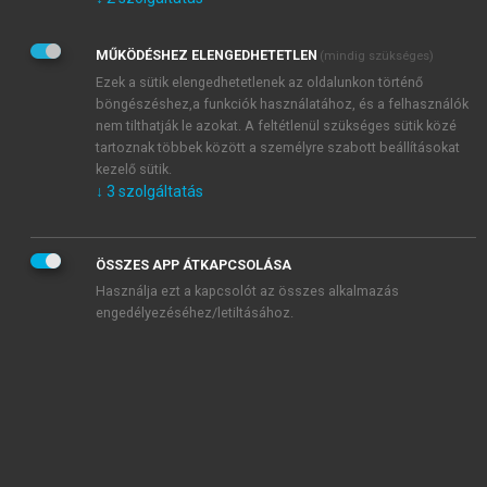
Kérek értesítést az Akadémiai Kiadó Zrt. újdonságairól,
akcióiról.
MŰKÖDÉSHEZ ELENGEDHETETLEN
(mindig szükséges)
Az
Adatkezelési tájékoztatóban
foglaltakat tudomásul
veszem és elfogadom.
Ezek a sütik elengedhetetlenek az oldalunkon történő
Az
Általános vásárlási feltételeket
, valamint a
szotar.net
és a
böngészéshez,a funkciók használatához, és a felhasználók
mersz.hu
oldalak licencszerződéseiben foglaltakat
nem tilthatják le azokat. A feltétlenül szükséges sütik közé
tudomásul veszem és elfogadom.
tartoznak többek között a személyre szabott beállításokat
kezelő sütik.
↓
3
szolgáltatás
KIPRÓBÁLOM
ÖSSZES APP ÁTKAPCSOLÁSA
Használja ezt a kapcsolót az összes alkalmazás
engedélyezéséhez/letiltásához.
MIÉRT ÉRDEMES A MERSZ ONLINE
OKOSKÖNYVTÁRAT HASZNÁLNI?