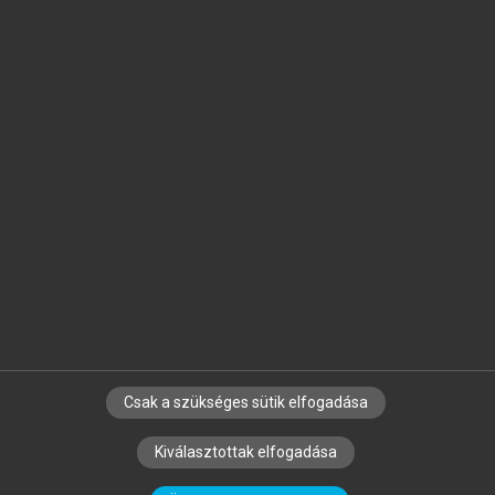
Jelöld meg a számodra fontos részeket, és
készíts
saját
jegyzeteket!
Egyéni előfizetéssel további
MeRSZ+ funkciókat
és
tartalmakat is elérhetsz.
Csak a szükséges sütik elfogadása
SZERZŐKNEK
CÉGEKNEK
KÖNYVTÁROSOKNAK
Kiválasztottak elfogadása
SZERKESZTÉSI ÉS LEKTORÁLÁSI ALAPELVEK