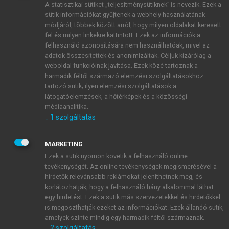
A statisztikai sütiket „teljesítménysütiknek” is nevezik. Ezek a
sütik információkat gyűjtenek a webhely használatának
módjáról, többek között arról, hogy milyen oldalakat keresett
ÚJ FIÓK LÉTREHOZÁSA
fel és milyen linkekre kattintott. Ezek az információk a
1 óra díjmentes hozzáférés
felhasználó azonosítására nem használhatóak, mivel az
adatok összesítettek és anonimizáltak. Céljuk kizárólag a
weboldal funkcióinak javítása. Ezek közé tartoznak a
E-MAIL-CÍM
harmadik féltől származó elemzési szolgáltatásokhoz
tartozó sütik; ilyen elemzési szolgáltatások a
látogatóelemzések, a hőtérképek és a közösségi
NÉV
médiaanalitika.
↓
1
szolgáltatás
JELSZÓ
MARKETING
Ezek a sütik nyomon követik a felhasználó online
tevékenységét. Az online tevékenységek megismerésével a
JELSZÓ ÚJRA
hirdetők relevánsabb reklámokat jeleníthetnek meg, és
korlátozhatják, hogy a felhasználó hány alkalommal láthat
egy hirdetést. Ezek a sütik más szervezetekkel és hirdetőkkel
is megoszthatják ezeket az információkat. Ezek állandó sütik,
Kérek értesítést a MeRSZ újdonságairól, akcióiról.
amelyek szinte mindig egy harmadik féltől származnak.
↓
2
szolgáltatás