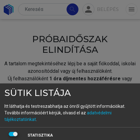
person
search
menu
BELÉPÉS
PRÓBAIDŐSZAK
ELINDÍTÁSA
A tartalom megtekintéséhez lépj be a saját fiókoddal, iskolai
azonosítóddal vagy új felhasználóként.
Új felhasználóként
1 óra díjmentes hozzáférésre
vagy
jogosult.
SÜTIK LISTÁJA
A próbaidőszak elindításához,
jelentkezz
be meglévő
fiókoddal,
vagy hozz létre új fiókot.
Itt láthatja és testreszabhatja az önről gyűjtött információkat.
További információért kérjük, olvasd el az
adatvédelmi
A regisztráció után a
próbaidőszak
automatikusan
elindul.
tájékoztatónkat
.
BELÉPÉS SAJÁT FIÓKKAL
STATISZTIKA