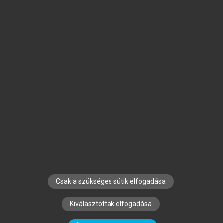
Jelöld meg a számodra fontos részeket, és
készíts
saját
jegyzeteket!
Egyéni előfizetéssel további
MeRSZ+ funkciókat
és
tartalmakat is elérhetsz.
Csak a szükséges sütik elfogadása
SZERZŐKNEK
CÉGEKNEK
KÖNYVTÁROSOKNAK
Kiválasztottak elfogadása
SZERKESZTÉSI ÉS LEKTORÁLÁSI ALAPELVEK