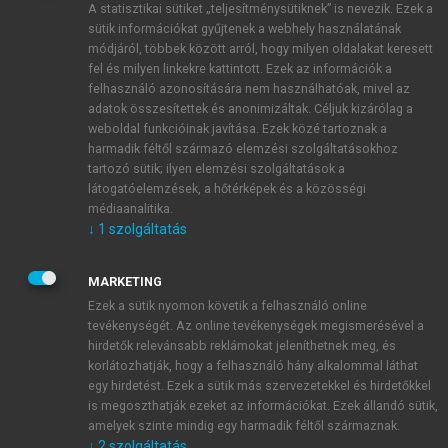
A statisztikai sütiket „teljesítménysütiknek” is nevezik. Ezek a
sütik információkat gyűjtenek a webhely használatának
módjáról, többek között arról, hogy milyen oldalakat keresett
ÚJ FIÓK LÉTREHOZÁSA
fel és milyen linkekre kattintott. Ezek az információk a
1 óra díjmentes hozzáférés
felhasználó azonosítására nem használhatóak, mivel az
adatok összesítettek és anonimizáltak. Céljuk kizárólag a
weboldal funkcióinak javítása. Ezek közé tartoznak a
E-MAIL-CÍM
harmadik féltől származó elemzési szolgáltatásokhoz
tartozó sütik; ilyen elemzési szolgáltatások a
látogatóelemzések, a hőtérképek és a közösségi
NÉV
médiaanalitika.
↓
1
szolgáltatás
JELSZÓ
MARKETING
Ezek a sütik nyomon követik a felhasználó online
tevékenységét. Az online tevékenységek megismerésével a
JELSZÓ ÚJRA
hirdetők relevánsabb reklámokat jeleníthetnek meg, és
korlátozhatják, hogy a felhasználó hány alkalommal láthat
egy hirdetést. Ezek a sütik más szervezetekkel és hirdetőkkel
is megoszthatják ezeket az információkat. Ezek állandó sütik,
Kérek értesítést a MeRSZ újdonságairól, akcióiról.
amelyek szinte mindig egy harmadik féltől származnak.
↓
2
szolgáltatás