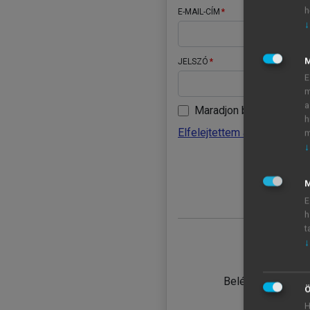
h
E-MAIL-CÍM
↓
JELSZÓ
E
m
a
Maradjon belépve
h
Elfelejtettem a jelszavamat
m
↓
BELÉ
M
E
h
t
↓
TANULÓ
Belépés intézmén
Ö
H