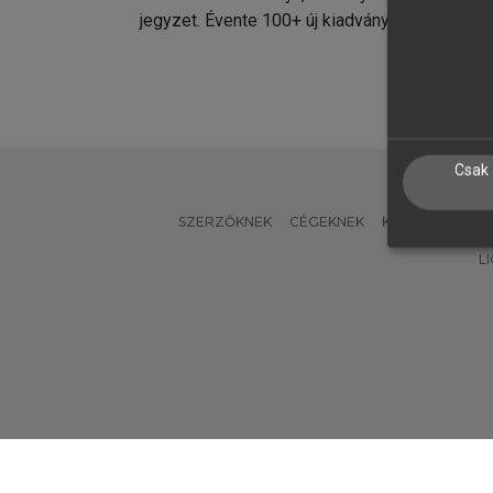
jegyzet. Évente 100+ új kiadvány.
kiadvá
Csak 
SZERZŐKNEK
CÉGEKNEK
KÖNYVTÁROSO
L
Verzió: 2.7.2