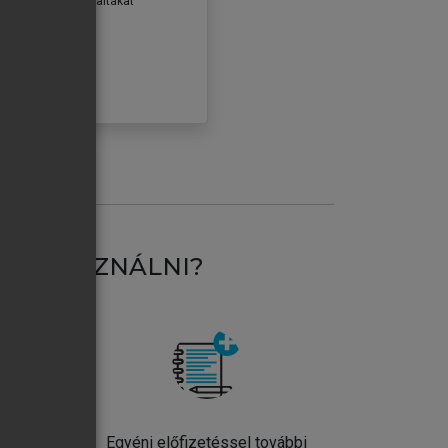
erződéseiben foglaltakat
ogadom.
ÓBÁLOM
AT HASZNÁLNI?
ntos
Egyéni előfizetéssel további