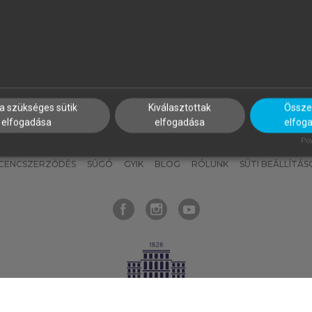
nyokat, hogy bármikor azonnal
részeket, és
készíts
saj
hozzájuk férhess!
jegyzeteket!
a szükséges sütik
Kiválasztottak
Összes
elfogadása
elfogadása
elfog
KNAK
SZERKESZTÉSI ÉS LEKTORÁLÁSI ALAPELVEK
MI – ÁLTALÁNOS
Pow
ICENCSZERZŐDÉS
SÚGÓ
GYIK
BLOG
RÓLUNK
SÜTI BEÁLLÍTÁS