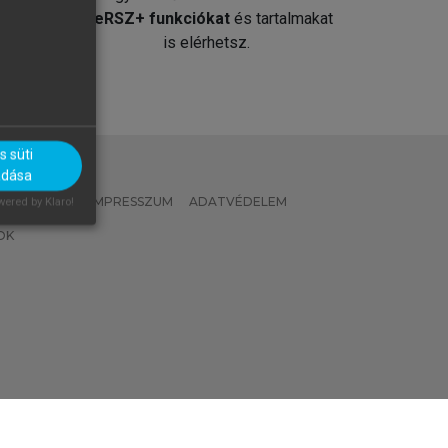
át
MeRSZ+ funkciókat
és tartalmakat
is elérhetsz.
 süti
adása
 IRÁNYELVEK
IMPRESSZUM
ADATVÉDELEM
ered by Klaro!
OK