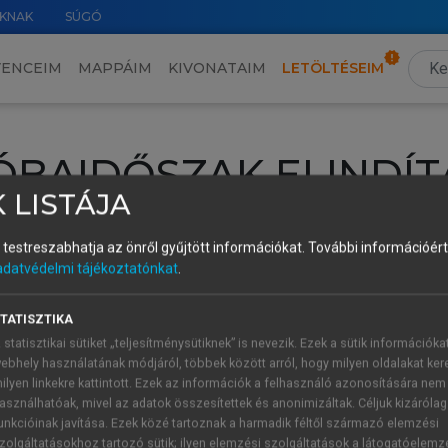
KNAK
SÚGÓ
VENCEIM
MAPPÁIM
KIVONATAIM
LETÖLTÉSEIM
ÓBAIDŐSZAK ELINDÍT
 LISTÁJA
intéséhez lépj be a saját fiókoddal, iskolai azonosítóddal vagy ú
és testreszabhatja az önről gyűjtött információkat.
További információért 
Új felhasználóként
1 óra díjmentes hozzáférésre
vagy jogosult
adatvédelmi tájékoztatónkat
.
k elindításához,
jelentkezz
be meglévő fiókoddal,
vagy hozz lé
A regisztráció után a
próbaidőszak
automatikusan
elindul.
TATISZTIKA
 statisztikai sütiket „teljesítménysütiknek” is nevezik. Ezek a sütik információka
ebhely használatának módjáról, többek között arról, hogy milyen oldalakat kere
ilyen linkekre kattintott. Ezek az információk a felhasználó azonosítására nem
ÚJ FIÓK 
ÁT FIÓKKAL
asználhatóak, mivel az adatok összesítettek és anonimizáltak. Céljuk kizáróla
1 óra díjme
unkcióinak javítása. Ezek közé tartoznak a harmadik féltől származó elemzési
zolgáltatásokhoz tartozó sütik; ilyen elemzési szolgáltatások a látogatóelemz