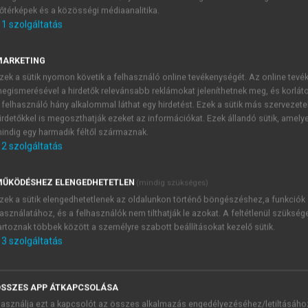
őtérképek és a közösségi médiaanalitika.
E-MAIL-CÍM
1
szolgáltatás
MARKETING
NÉV
zek a sütik nyomon követik a felhasználó online tevékenységét. Az online tev
egismerésével a hirdetők relevánsabb reklámokat jeleníthetnek meg, és korlát
 felhasználó hány alkalommal láthat egy hirdetést. Ezek a sütik más szervezete
JELSZÓ
irdetőkkel is megoszthatják ezeket az információkat. Ezek állandó sütik, amely
indig egy harmadik féltől származnak.
2
szolgáltatás
JELSZÓ ÚJRA
PÉS
ŰKÖDÉSHEZ ELENGEDHETETLEN
(mindig szükséges)
zek a sütik elengedhetetlenek az oldalunkon történő böngészéshez,a funkciók
asználatához, és a felhasználók nem tilthatják le azokat. A feltétlenül szükség
Kérek értesítést a MeRSZ új
artoznak többek között a személyre szabott beállításokat kezelő sütik.
Kérek értesítést az Akadémi
3
szolgáltatás
akcióiról.
 VAGY?
Az
Adatkezelési tájékozta
yi azonosítóval
veszem és elfogadom.
SSZES APP ÁTKAPCSOLÁSA
Az
Általános vásárlási felt
asználja ezt a kapcsolót az összes alkalmazás engedélyezéséhez/letiltásáho