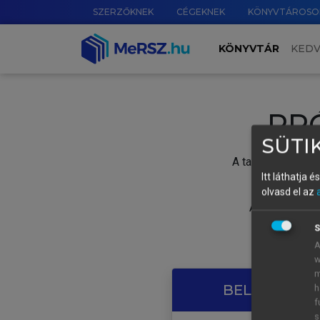
SZERZŐKNEK
CÉGEKNEK
KÖNYVTÁROSO
KÖNYVTÁR
KED
PR
SÜTIK
A tartalom megtek
Itt láthatja 
olvasd el az
A próbaidősza
S
A
w
m
BELÉPÉS SAJ
h
f
s