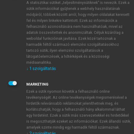
A statisztikai sütiket „teljesítménysütiknek” is nevezik. Ezek a
sütik információkat gyűjtenek a webhely használatának
módjáról, többek között arról, hogy milyen oldalakat keresett
ÚJ FIÓK LÉTREHOZÁSA
fel és milyen linkekre kattintott. Ezek az információk a
1 óra díjmentes hozzáférés
felhasználó azonosítására nem használhatóak, mivel az
adatok összesítettek és anonimizáltak. Céljuk kizárólag a
weboldal funkcióinak javítása. Ezek közé tartoznak a
E-MAIL-CÍM
harmadik féltől származó elemzési szolgáltatásokhoz
tartozó sütik; ilyen elemzési szolgáltatások a
látogatóelemzések, a hőtérképek és a közösségi
NÉV
médiaanalitika.
↓
1
szolgáltatás
JELSZÓ
MARKETING
Ezek a sütik nyomon követik a felhasználó online
tevékenységét. Az online tevékenységek megismerésével a
JELSZÓ ÚJRA
hirdetők relevánsabb reklámokat jeleníthetnek meg, és
korlátozhatják, hogy a felhasználó hány alkalommal láthat
egy hirdetést. Ezek a sütik más szervezetekkel és hirdetőkkel
is megoszthatják ezeket az információkat. Ezek állandó sütik,
Kérek értesítést a MeRSZ újdonságairól, akcióiról.
amelyek szinte mindig egy harmadik féltől származnak.
↓
2
szolgáltatás