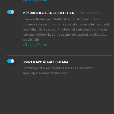
Kérek értesítést az Akadémiai Kiadó Zrt. újdonságairól,
akcióiról.
MŰKÖDÉSHEZ ELENGEDHETETLEN
(mindig szükséges)
Az
Adatkezelési tájékoztatóban
foglaltakat tudomásul
veszem és elfogadom.
Ezek a sütik elengedhetetlenek az oldalunkon történő
Az
Általános vásárlási feltételeket
, valamint a
szotar.net
és a
böngészéshez,a funkciók használatához, és a felhasználók
mersz.hu
oldalak licencszerződéseiben foglaltakat
nem tilthatják le azokat. A feltétlenül szükséges sütik közé
tudomásul veszem és elfogadom.
tartoznak többek között a személyre szabott beállításokat
kezelő sütik.
↓
3
szolgáltatás
KIPRÓBÁLOM
ÖSSZES APP ÁTKAPCSOLÁSA
Használja ezt a kapcsolót az összes alkalmazás
engedélyezéséhez/letiltásához.
MIÉRT ÉRDEMES A MERSZ ONLINE
OKOSKÖNYVTÁRAT HASZNÁLNI?