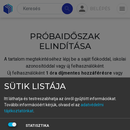
person
search
menu
BELÉPÉS
PRÓBAIDŐSZAK
ELINDÍTÁSA
A tartalom megtekintéséhez lépj be a saját fiókoddal, iskolai
azonosítóddal vagy új felhasználóként.
Új felhasználóként
1 óra díjmentes hozzáférésre
vagy
jogosult.
SÜTIK LISTÁJA
A próbaidőszak elindításához,
jelentkezz
be meglévő
fiókoddal,
vagy hozz létre új fiókot.
Itt láthatja és testreszabhatja az önről gyűjtött információkat.
További információért kérjük, olvasd el az
adatvédelmi
A regisztráció után a
próbaidőszak
automatikusan
elindul.
tájékoztatónkat
.
BELÉPÉS SAJÁT FIÓKKAL
STATISZTIKA