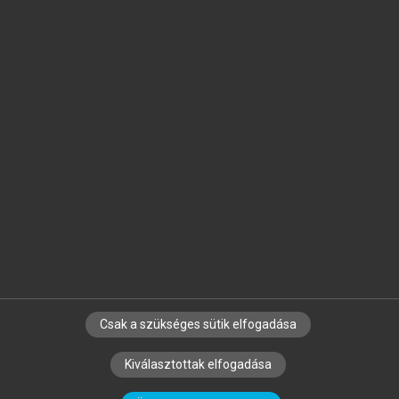
Jelöld meg a számodra fontos részeket, és
készíts
saját
jegyzeteket!
Egyéni előfizetéssel további
MeRSZ+ funkciókat
és
tartalmakat is elérhetsz.
Csak a szükséges sütik elfogadása
SZERZŐKNEK
CÉGEKNEK
KÖNYVTÁROSOKNAK
Kiválasztottak elfogadása
SZERKESZTÉSI ÉS LEKTORÁLÁSI ALAPELVEK