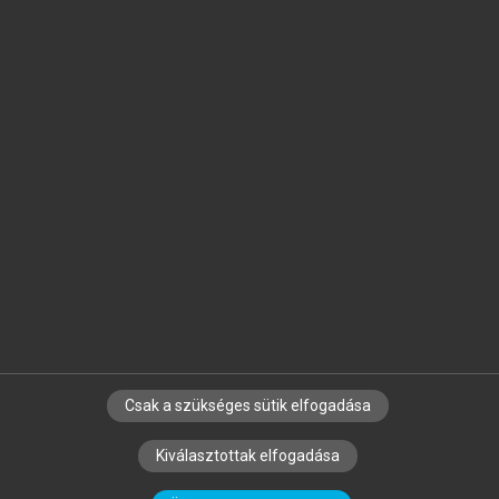
Jelöld meg a számodra fontos részeket, és
készíts
saját
jegyzeteket!
Egyéni előfizetéssel további
MeRSZ+ funkciókat
és
tartalmakat is elérhetsz.
Csak a szükséges sütik elfogadása
SZERZŐKNEK
CÉGEKNEK
KÖNYVTÁROSOKNAK
Kiválasztottak elfogadása
SZERKESZTÉSI ÉS LEKTORÁLÁSI ALAPELVEK