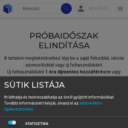
person
search
menu
BELÉPÉS
PRÓBAIDŐSZAK
ELINDÍTÁSA
A tartalom megtekintéséhez lépj be a saját fiókoddal, iskolai
azonosítóddal vagy új felhasználóként.
Új felhasználóként
1 óra díjmentes hozzáférésre
vagy
jogosult.
SÜTIK LISTÁJA
A próbaidőszak elindításához,
jelentkezz
be meglévő
fiókoddal,
vagy hozz létre új fiókot.
Itt láthatja és testreszabhatja az önről gyűjtött információkat.
További információért kérjük, olvasd el az
adatvédelmi
A regisztráció után a
próbaidőszak
automatikusan
elindul.
tájékoztatónkat
.
BELÉPÉS SAJÁT FIÓKKAL
STATISZTIKA