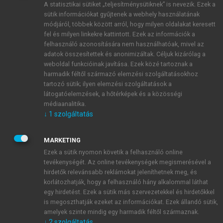
A statisztikai sütiket „teljesítménysütiknek” is nevezik. Ezek a
sütik információkat gyűjtenek a webhely használatának
módjáról, többek között arról, hogy milyen oldalakat keresett
ÚJ FIÓK LÉTREHOZÁSA
fel és milyen linkekre kattintott. Ezek az információk a
1 óra díjmentes hozzáférés
felhasználó azonosítására nem használhatóak, mivel az
adatok összesítettek és anonimizáltak. Céljuk kizárólag a
weboldal funkcióinak javítása. Ezek közé tartoznak a
E-MAIL-CÍM
harmadik féltől származó elemzési szolgáltatásokhoz
tartozó sütik; ilyen elemzési szolgáltatások a
látogatóelemzések, a hőtérképek és a közösségi
NÉV
médiaanalitika.
↓
1
szolgáltatás
JELSZÓ
MARKETING
Ezek a sütik nyomon követik a felhasználó online
tevékenységét. Az online tevékenységek megismerésével a
JELSZÓ ÚJRA
hirdetők relevánsabb reklámokat jeleníthetnek meg, és
korlátozhatják, hogy a felhasználó hány alkalommal láthat
egy hirdetést. Ezek a sütik más szervezetekkel és hirdetőkkel
is megoszthatják ezeket az információkat. Ezek állandó sütik,
Kérek értesítést a MeRSZ újdonságairól, akcióiról.
amelyek szinte mindig egy harmadik féltől származnak.
↓
2
szolgáltatás