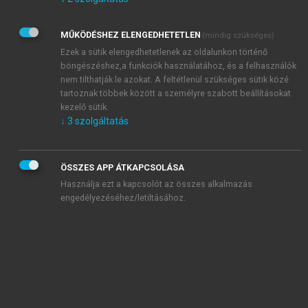
Kérek értesítést az Akadémiai Kiadó Zrt. újdonságairól,
akcióiról.
MŰKÖDÉSHEZ ELENGEDHETETLEN
(mindig szükséges)
Az
Adatkezelési tájékoztatóban
foglaltakat tudomásul
veszem és elfogadom.
Ezek a sütik elengedhetetlenek az oldalunkon történő
Az
Általános vásárlási feltételeket
, valamint a
szotar.net
és a
böngészéshez,a funkciók használatához, és a felhasználók
mersz.hu
oldalak licencszerződéseiben foglaltakat
nem tilthatják le azokat. A feltétlenül szükséges sütik közé
tudomásul veszem és elfogadom.
tartoznak többek között a személyre szabott beállításokat
kezelő sütik.
↓
3
szolgáltatás
KIPRÓBÁLOM
ÖSSZES APP ÁTKAPCSOLÁSA
Használja ezt a kapcsolót az összes alkalmazás
engedélyezéséhez/letiltásához.
MIÉRT ÉRDEMES A MERSZ ONLINE
OKOSKÖNYVTÁRAT HASZNÁLNI?