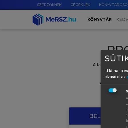
SZERZŐKNEK
CÉGEKNEK
KÖNYVTÁROSO
KÖNYVTÁR
KED
PR
SÜTIK
A tartalom megtek
Itt láthatja 
olvasd el az
A próbaidősza
S
A
w
m
BELÉPÉS SAJ
h
f
s