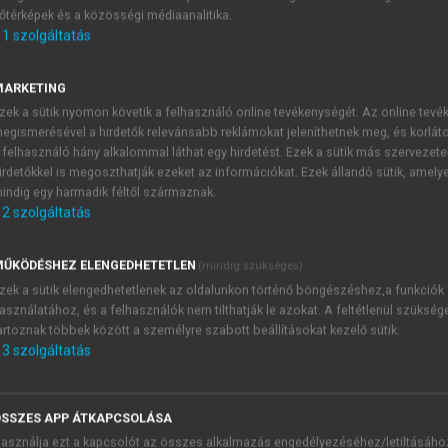
őtérképek és a közösségi médiaanalitika.
E-MAIL-CÍM
1
szolgáltatás
MARKETING
NÉV
zek a sütik nyomon követik a felhasználó online tevékenységét. Az online tev
egismerésével a hirdetők relevánsabb reklámokat jeleníthetnek meg, és korlát
 felhasználó hány alkalommal láthat egy hirdetést. Ezek a sütik más szervezete
JELSZÓ
irdetőkkel is megoszthatják ezeket az információkat. Ezek állandó sütik, amely
indig egy harmadik féltől származnak.
2
szolgáltatás
JELSZÓ ÚJRA
PÉS
ŰKÖDÉSHEZ ELENGEDHETETLEN
(mindig szükséges)
zek a sütik elengedhetetlenek az oldalunkon történő böngészéshez,a funkciók
asználatához, és a felhasználók nem tilthatják le azokat. A feltétlenül szükség
Kérek értesítést a MeRSZ új
artoznak többek között a személyre szabott beállításokat kezelő sütik.
Kérek értesítést az Akadémi
3
szolgáltatás
akcióiról.
 VAGY?
Az
Adatkezelési tájékozta
yi azonosítóval
veszem és elfogadom.
SSZES APP ÁTKAPCSOLÁSA
Az
Általános vásárlási felt
asználja ezt a kapcsolót az összes alkalmazás engedélyezéséhez/letiltásáho