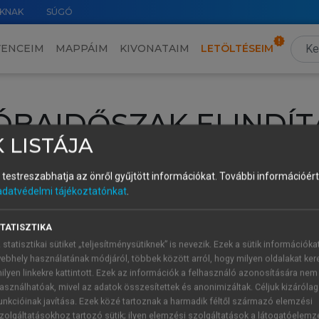
KNAK
SÚGÓ
VENCEIM
MAPPÁIM
KIVONATAIM
LETÖLTÉSEIM
ÓBAIDŐSZAK ELINDÍT
 LISTÁJA
intéséhez lépj be a saját fiókoddal, iskolai azonosítóddal vagy ú
és testreszabhatja az önről gyűjtött információkat.
További információért 
Új felhasználóként
1 óra díjmentes hozzáférésre
vagy jogosult
adatvédelmi tájékoztatónkat
.
k elindításához,
jelentkezz
be meglévő fiókoddal,
vagy hozz lé
A regisztráció után a
próbaidőszak
automatikusan
elindul.
TATISZTIKA
 statisztikai sütiket „teljesítménysütiknek” is nevezik. Ezek a sütik információka
ebhely használatának módjáról, többek között arról, hogy milyen oldalakat kere
ilyen linkekre kattintott. Ezek az információk a felhasználó azonosítására nem
ÚJ FIÓK 
ÁT FIÓKKAL
asználhatóak, mivel az adatok összesítettek és anonimizáltak. Céljuk kizáróla
1 óra díjme
unkcióinak javítása. Ezek közé tartoznak a harmadik féltől származó elemzési
zolgáltatásokhoz tartozó sütik; ilyen elemzési szolgáltatások a látogatóelemz