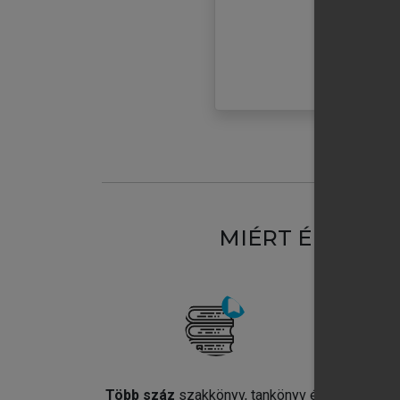
MIÉRT ÉRDEME
Több száz
szakkönyv, tankönyv és
Jel