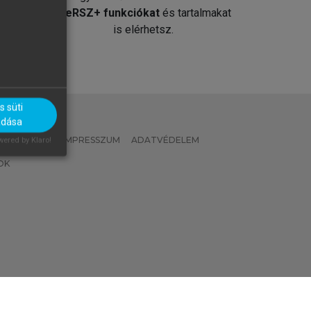
át
MeRSZ+ funkciókat
és tartalmakat
is elérhetsz.
 süti
adása
 IRÁNYELVEK
IMPRESSZUM
ADATVÉDELEM
ered by Klaro!
OK