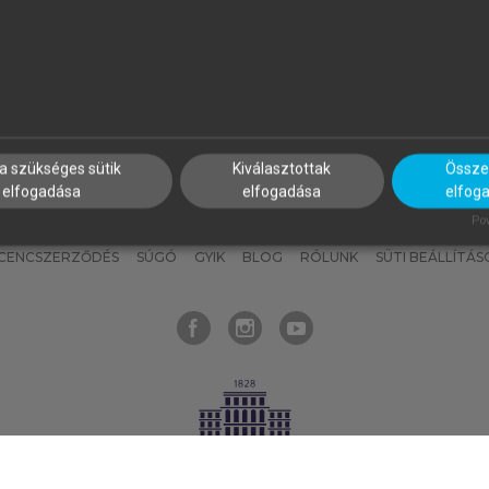
nyokat, hogy bármikor azonnal
részeket, és
készíts
saj
hozzájuk férhess!
jegyzeteket!
a szükséges sütik
Kiválasztottak
Összes
elfogadása
elfogadása
elfog
KNAK
SZERKESZTÉSI ÉS LEKTORÁLÁSI ALAPELVEK
MI – ÁLTALÁNOS
Pow
ICENCSZERZŐDÉS
SÚGÓ
GYIK
BLOG
RÓLUNK
SÜTI BEÁLLÍTÁS