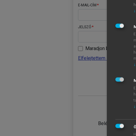
h
E-MAIL-CÍM
↓
JELSZÓ
E
m
a
Maradjon belépve
h
Elfelejtettem a jelszavamat
m
↓
BELÉ
M
E
h
t
↓
TANULÓ
Belépés intézmén
Ö
H