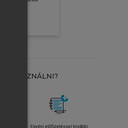
erződéseiben foglaltakat
ogadom.
ÓBÁLOM
AT HASZNÁLNI?
ntos
Egyéni előfizetéssel további