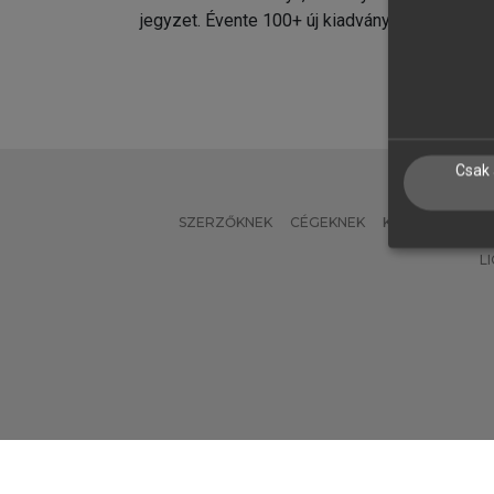
jegyzet. Évente 100+ új kiadvány.
kiadvá
Csak 
SZERZŐKNEK
CÉGEKNEK
KÖNYVTÁROSO
L
Verzió: 2.7.2