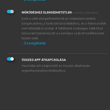
Kérek értesítést az Akadémiai Kiadó Zrt. újdonságairól,
akcióiról.
MŰKÖDÉSHEZ ELENGEDHETETLEN
(mindig szükséges)
Az
Adatkezelési tájékoztatóban
foglaltakat tudomásul
veszem és elfogadom.
Ezek a sütik elengedhetetlenek az oldalunkon történő
Az
Általános vásárlási feltételeket
, valamint a
szotar.net
és a
böngészéshez,a funkciók használatához, és a felhasználók
mersz.hu
oldalak licencszerződéseiben foglaltakat
nem tilthatják le azokat. A feltétlenül szükséges sütik közé
tudomásul veszem és elfogadom.
tartoznak többek között a személyre szabott beállításokat
kezelő sütik.
↓
3
szolgáltatás
KIPRÓBÁLOM
ÖSSZES APP ÁTKAPCSOLÁSA
Használja ezt a kapcsolót az összes alkalmazás
engedélyezéséhez/letiltásához.
MIÉRT ÉRDEMES A MERSZ ONLINE
OKOSKÖNYVTÁRAT HASZNÁLNI?