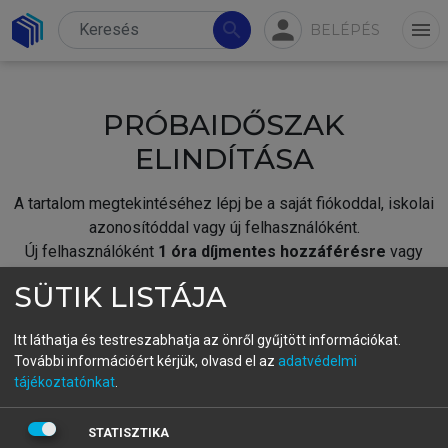
person
search
menu
BELÉPÉS
PRÓBAIDŐSZAK
ELINDÍTÁSA
A tartalom megtekintéséhez lépj be a saját fiókoddal, iskolai
azonosítóddal vagy új felhasználóként.
Új felhasználóként
1 óra díjmentes hozzáférésre
vagy
jogosult.
SÜTIK LISTÁJA
A próbaidőszak elindításához,
jelentkezz
be meglévő
fiókoddal,
vagy hozz létre új fiókot.
Itt láthatja és testreszabhatja az önről gyűjtött információkat.
További információért kérjük, olvasd el az
adatvédelmi
A regisztráció után a
próbaidőszak
automatikusan
elindul.
tájékoztatónkat
.
BELÉPÉS SAJÁT FIÓKKAL
STATISZTIKA