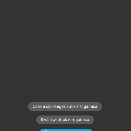
Jelöld meg a számodra fontos részeket, és
készíts
saját
jegyzeteket!
Egyéni előfizetéssel további
MeRSZ+ funkciókat
és
tartalmakat is elérhetsz.
Csak a szükséges sütik elfogadása
SZERZŐKNEK
CÉGEKNEK
KÖNYVTÁROSOKNAK
Kiválasztottak elfogadása
SZERKESZTÉSI ÉS LEKTORÁLÁSI ALAPELVEK