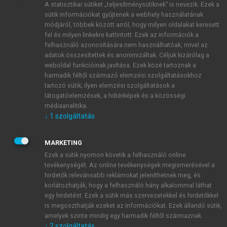
A statisztikai sütiket „teljesítménysütiknek” is nevezik. Ezek a
sütik információkat gyűjtenek a webhely használatának
módjáról, többek között arról, hogy milyen oldalakat keresett
ÚJ FIÓK LÉTREHOZÁSA
fel és milyen linkekre kattintott. Ezek az információk a
1 óra díjmentes hozzáférés
felhasználó azonosítására nem használhatóak, mivel az
adatok összesítettek és anonimizáltak. Céljuk kizárólag a
weboldal funkcióinak javítása. Ezek közé tartoznak a
E-MAIL-CÍM
harmadik féltől származó elemzési szolgáltatásokhoz
tartozó sütik; ilyen elemzési szolgáltatások a
látogatóelemzések, a hőtérképek és a közösségi
NÉV
médiaanalitika.
↓
1
szolgáltatás
JELSZÓ
MARKETING
Ezek a sütik nyomon követik a felhasználó online
tevékenységét. Az online tevékenységek megismerésével a
JELSZÓ ÚJRA
hirdetők relevánsabb reklámokat jeleníthetnek meg, és
korlátozhatják, hogy a felhasználó hány alkalommal láthat
egy hirdetést. Ezek a sütik más szervezetekkel és hirdetőkkel
is megoszthatják ezeket az információkat. Ezek állandó sütik,
Kérek értesítést a MeRSZ újdonságairól, akcióiról.
amelyek szinte mindig egy harmadik féltől származnak.
↓
2
szolgáltatás