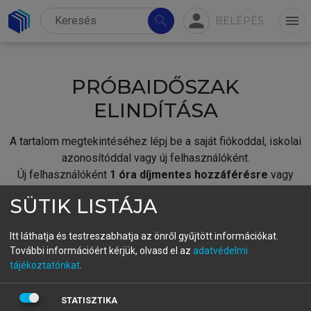
person
search
menu
BELÉPÉS
PRÓBAIDŐSZAK
ELINDÍTÁSA
A tartalom megtekintéséhez lépj be a saját fiókoddal, iskolai
azonosítóddal vagy új felhasználóként.
Új felhasználóként
1 óra díjmentes hozzáférésre
vagy
jogosult.
SÜTIK LISTÁJA
A próbaidőszak elindításához,
jelentkezz
be meglévő
fiókoddal,
vagy hozz létre új fiókot.
Itt láthatja és testreszabhatja az önről gyűjtött információkat.
További információért kérjük, olvasd el az
adatvédelmi
A regisztráció után a
próbaidőszak
automatikusan
elindul.
tájékoztatónkat
.
BELÉPÉS SAJÁT FIÓKKAL
STATISZTIKA