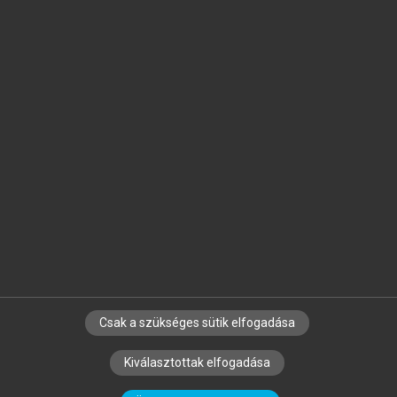
Jelöld meg a számodra fontos részeket, és
készíts
saját
jegyzeteket!
Egyéni előfizetéssel további
MeRSZ+ funkciókat
és
tartalmakat is elérhetsz.
Csak a szükséges sütik elfogadása
SZERZŐKNEK
CÉGEKNEK
KÖNYVTÁROSOKNAK
Kiválasztottak elfogadása
SZERKESZTÉSI ÉS LEKTORÁLÁSI ALAPELVEK