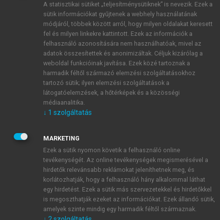
A statisztikai sütiket „teljesítménysütiknek” is nevezik. Ezek a
sütik információkat gyűjtenek a webhely használatának
módjáról, többek között arról, hogy milyen oldalakat keresett
ÚJ FIÓK LÉTREHOZÁSA
fel és milyen linkekre kattintott. Ezek az információk a
1 óra díjmentes hozzáférés
felhasználó azonosítására nem használhatóak, mivel az
adatok összesítettek és anonimizáltak. Céljuk kizárólag a
weboldal funkcióinak javítása. Ezek közé tartoznak a
E-MAIL-CÍM
harmadik féltől származó elemzési szolgáltatásokhoz
tartozó sütik; ilyen elemzési szolgáltatások a
látogatóelemzések, a hőtérképek és a közösségi
NÉV
médiaanalitika.
↓
1
szolgáltatás
JELSZÓ
MARKETING
Ezek a sütik nyomon követik a felhasználó online
tevékenységét. Az online tevékenységek megismerésével a
JELSZÓ ÚJRA
hirdetők relevánsabb reklámokat jeleníthetnek meg, és
korlátozhatják, hogy a felhasználó hány alkalommal láthat
egy hirdetést. Ezek a sütik más szervezetekkel és hirdetőkkel
is megoszthatják ezeket az információkat. Ezek állandó sütik,
Kérek értesítést a MeRSZ újdonságairól, akcióiról.
amelyek szinte mindig egy harmadik féltől származnak.
↓
2
szolgáltatás