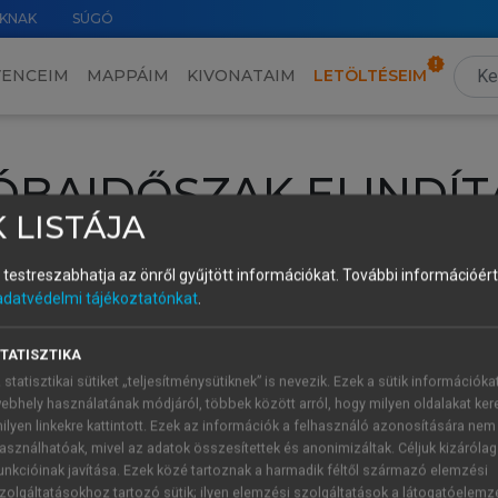
KNAK
SÚGÓ
VENCEIM
MAPPÁIM
KIVONATAIM
LETÖLTÉSEIM
ÓBAIDŐSZAK ELINDÍT
 LISTÁJA
intéséhez lépj be a saját fiókoddal, iskolai azonosítóddal vagy ú
és testreszabhatja az önről gyűjtött információkat.
További információért 
Új felhasználóként
1 óra díjmentes hozzáférésre
vagy jogosult
adatvédelmi tájékoztatónkat
.
k elindításához,
jelentkezz
be meglévő fiókoddal,
vagy hozz lé
A regisztráció után a
próbaidőszak
automatikusan
elindul.
TATISZTIKA
 statisztikai sütiket „teljesítménysütiknek” is nevezik. Ezek a sütik információka
ebhely használatának módjáról, többek között arról, hogy milyen oldalakat kere
ilyen linkekre kattintott. Ezek az információk a felhasználó azonosítására nem
ÚJ FIÓK 
ÁT FIÓKKAL
asználhatóak, mivel az adatok összesítettek és anonimizáltak. Céljuk kizáróla
1 óra díjme
unkcióinak javítása. Ezek közé tartoznak a harmadik féltől származó elemzési
zolgáltatásokhoz tartozó sütik; ilyen elemzési szolgáltatások a látogatóelemz