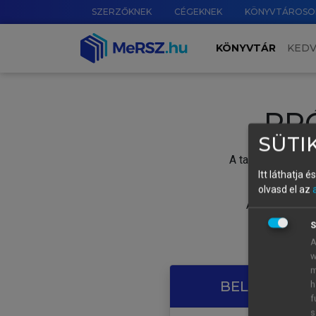
SZERZŐKNEK
CÉGEKNEK
KÖNYVTÁROSO
KÖNYVTÁR
KED
PR
SÜTIK
A tartalom megtek
Itt láthatja 
olvasd el az
A próbaidősza
S
A
w
m
BELÉPÉS SAJ
h
f
s