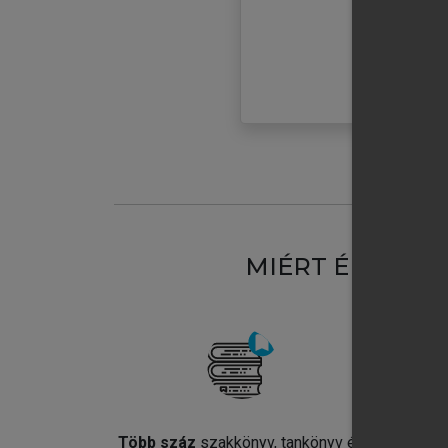
MIÉRT ÉRDEME
Több száz
szakkönyv, tankönyv és
Jel