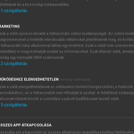
őtérképek és a közösségi médiaanalitika.
E-MAIL-CÍM
1
szolgáltatás
MARKETING
NÉV
zek a sütik nyomon követik a felhasználó online tevékenységét. Az online tev
egismerésével a hirdetők relevánsabb reklámokat jeleníthetnek meg, és korlát
 felhasználó hány alkalommal láthat egy hirdetést. Ezek a sütik más szervezete
JELSZÓ
irdetőkkel is megoszthatják ezeket az információkat. Ezek állandó sütik, amely
indig egy harmadik féltől származnak.
2
szolgáltatás
JELSZÓ ÚJRA
PÉS
ŰKÖDÉSHEZ ELENGEDHETETLEN
(mindig szükséges)
zek a sütik elengedhetetlenek az oldalunkon történő böngészéshez,a funkciók
asználatához, és a felhasználók nem tilthatják le azokat. A feltétlenül szükség
Kérek értesítést a MeRSZ új
artoznak többek között a személyre szabott beállításokat kezelő sütik.
Kérek értesítést az Akadémi
3
szolgáltatás
akcióiról.
 VAGY?
Az
Adatkezelési tájékozta
yi azonosítóval
veszem és elfogadom.
SSZES APP ÁTKAPCSOLÁSA
Az
Általános vásárlási felt
asználja ezt a kapcsolót az összes alkalmazás engedélyezéséhez/letiltásáho