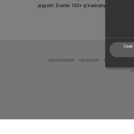
jegyzet. Évente 100+ új kiadvány.
kiadvá
Csak 
SZERZŐKNEK
CÉGEKNEK
KÖNYVTÁROSO
L
Verzió: 2.7.2