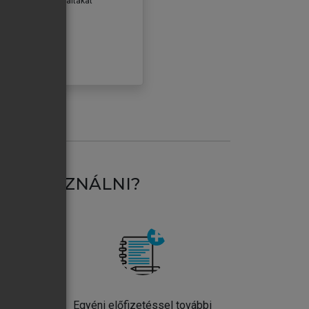
erződéseiben foglaltakat
ogadom.
ÓBÁLOM
AT HASZNÁLNI?
ntos
Egyéni előfizetéssel további