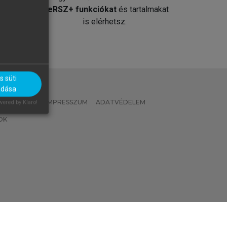
át
MeRSZ+ funkciókat
és tartalmakat
is elérhetsz.
 süti
adása
 IRÁNYELVEK
IMPRESSZUM
ADATVÉDELEM
ered by Klaro!
OK