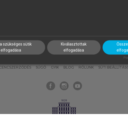
nyokat, hogy bármikor azonnal
részeket, és
készíts
saj
hozzájuk férhess!
jegyzeteket!
a szükséges sütik
Kiválasztottak
Összes
elfogadása
elfogadása
elfog
KNAK
SZERKESZTÉSI ÉS LEKTORÁLÁSI ALAPELVEK
MI – ÁLTALÁNOS
Pow
ICENCSZERZŐDÉS
SÚGÓ
GYIK
BLOG
RÓLUNK
SÜTI BEÁLLÍTÁS