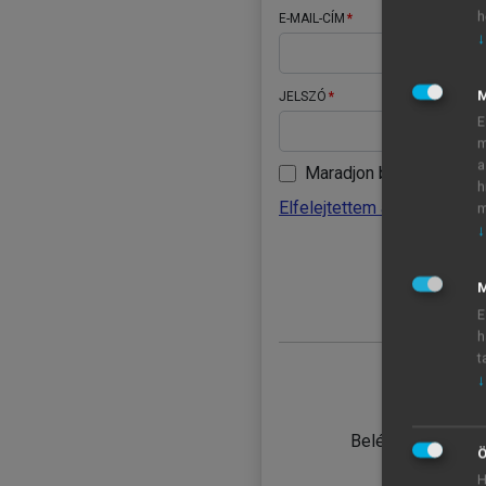
h
E-MAIL-CÍM
↓
JELSZÓ
E
m
a
Maradjon belépve
h
Elfelejtettem a jelszavamat
m
↓
BELÉ
M
E
h
t
↓
TANULÓ
Belépés intézmén
Ö
H