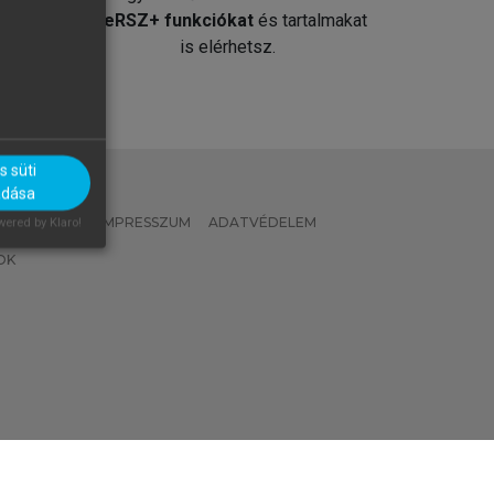
át
MeRSZ+ funkciókat
és tartalmakat
is elérhetsz.
 süti
adása
 IRÁNYELVEK
IMPRESSZUM
ADATVÉDELEM
ered by Klaro!
OK