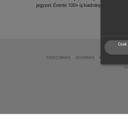
jegyzet. Évente 100+ új kiadvány.
kiadvá
Csak 
SZERZŐKNEK
CÉGEKNEK
KÖNYVTÁROSO
L
Verzió: 2.7.2