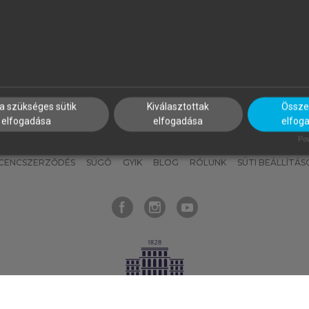
nyokat, hogy bármikor azonnal
részeket, és
készíts
saj
hozzájuk férhess!
jegyzeteket!
a szükséges sütik
Kiválasztottak
Összes
elfogadása
elfogadása
elfog
KNAK
SZERKESZTÉSI ÉS LEKTORÁLÁSI ALAPELVEK
MI – ÁLTALÁNOS
Pow
ICENCSZERZŐDÉS
SÚGÓ
GYIK
BLOG
RÓLUNK
SÜTI BEÁLLÍTÁS