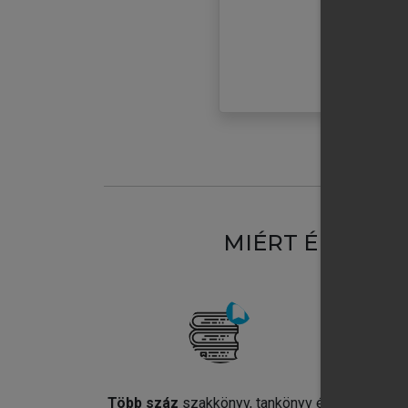
MIÉRT ÉRDEME
Több száz
szakkönyv, tankönyv és
Jel