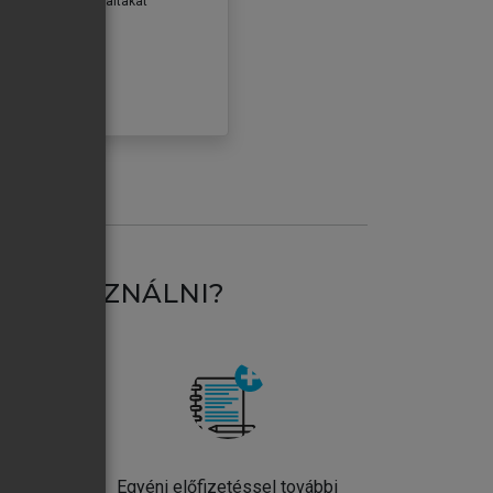
erződéseiben foglaltakat
ogadom.
ÓBÁLOM
AT HASZNÁLNI?
ntos
Egyéni előfizetéssel további