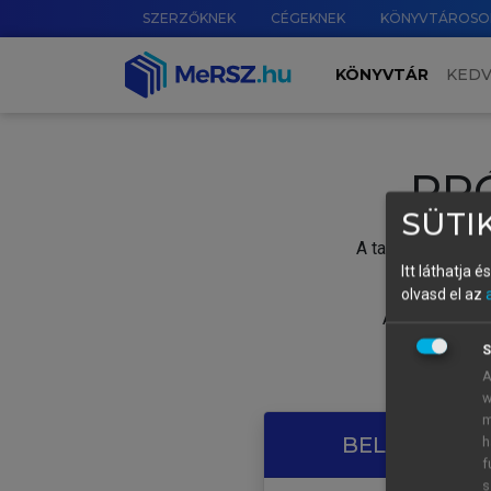
SZERZŐKNEK
CÉGEKNEK
KÖNYVTÁROSO
KÖNYVTÁR
KED
PR
SÜTIK
A tartalom megtek
Itt láthatja 
olvasd el az
A próbaidősza
S
A
w
m
BELÉPÉS SAJ
h
f
s