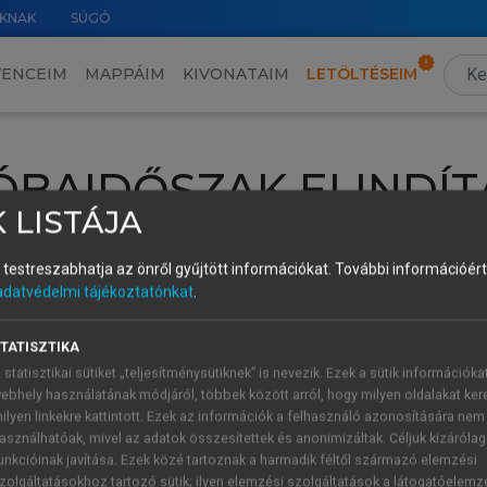
KNAK
SÚGÓ
VENCEIM
MAPPÁIM
KIVONATAIM
LETÖLTÉSEIM
ÓBAIDŐSZAK ELINDÍT
 LISTÁJA
intéséhez lépj be a saját fiókoddal, iskolai azonosítóddal vagy ú
és testreszabhatja az önről gyűjtött információkat.
További információért 
Új felhasználóként
1 óra díjmentes hozzáférésre
vagy jogosult
adatvédelmi tájékoztatónkat
.
k elindításához,
jelentkezz
be meglévő fiókoddal,
vagy hozz lé
A regisztráció után a
próbaidőszak
automatikusan
elindul.
TATISZTIKA
 statisztikai sütiket „teljesítménysütiknek” is nevezik. Ezek a sütik információka
ebhely használatának módjáról, többek között arról, hogy milyen oldalakat kere
ilyen linkekre kattintott. Ezek az információk a felhasználó azonosítására nem
ÚJ FIÓK 
ÁT FIÓKKAL
asználhatóak, mivel az adatok összesítettek és anonimizáltak. Céljuk kizáróla
1 óra díjme
unkcióinak javítása. Ezek közé tartoznak a harmadik féltől származó elemzési
zolgáltatásokhoz tartozó sütik; ilyen elemzési szolgáltatások a látogatóelemz