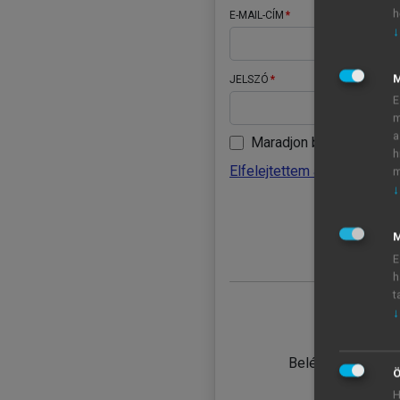
h
E-MAIL-CÍM
↓
JELSZÓ
E
m
a
Maradjon belépve
h
Elfelejtettem a jelszavamat
m
↓
BELÉ
M
E
h
t
↓
TANULÓ
Belépés intézmén
Ö
H