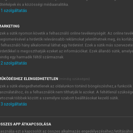
őtérképek és a közösségi médiaanalitika.
E-MAIL-CÍM
1
szolgáltatás
MARKETING
NÉV
zek a sütik nyomon követik a felhasználó online tevékenységét. Az online tev
egismerésével a hirdetők relevánsabb reklámokat jeleníthetnek meg, és korlát
 felhasználó hány alkalommal láthat egy hirdetést. Ezek a sütik más szervezete
JELSZÓ
irdetőkkel is megoszthatják ezeket az információkat. Ezek állandó sütik, amely
indig egy harmadik féltől származnak.
2
szolgáltatás
JELSZÓ ÚJRA
PÉS
ŰKÖDÉSHEZ ELENGEDHETETLEN
(mindig szükséges)
zek a sütik elengedhetetlenek az oldalunkon történő böngészéshez,a funkciók
asználatához, és a felhasználók nem tilthatják le azokat. A feltétlenül szükség
Kérek értesítést a MeRSZ új
artoznak többek között a személyre szabott beállításokat kezelő sütik.
Kérek értesítést az Akadémi
3
szolgáltatás
akcióiról.
 VAGY?
Az
Adatkezelési tájékozta
yi azonosítóval
veszem és elfogadom.
SSZES APP ÁTKAPCSOLÁSA
Az
Általános vásárlási felt
asználja ezt a kapcsolót az összes alkalmazás engedélyezéséhez/letiltásáho