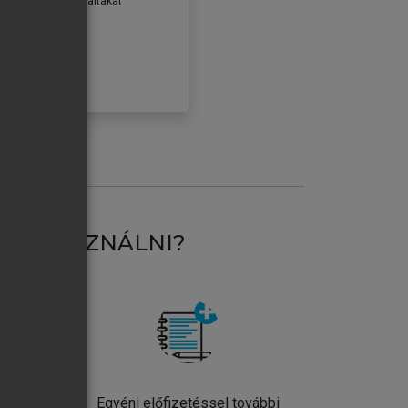
erződéseiben foglaltakat
ogadom.
ÓBÁLOM
AT HASZNÁLNI?
ntos
Egyéni előfizetéssel további