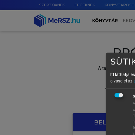
SZERZŐKNEK
CÉGEKNEK
KÖNYVTÁROSO
KÖNYVTÁR
KED
PR
SÜTIK
A tartalom megtek
Itt láthatja 
olvasd el az
A próbaidősza
S
A
w
m
BELÉPÉS SAJ
h
f
s