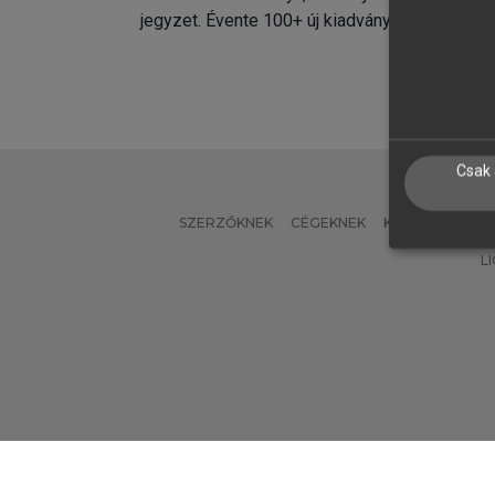
jegyzet. Évente 100+ új kiadvány.
kiadvá
Csak 
SZERZŐKNEK
CÉGEKNEK
KÖNYVTÁROSO
L
Verzió: 2.7.2