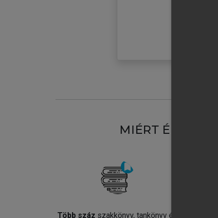
MIÉRT ÉRDEME
Több száz
szakkönyv, tankönyv és
Jel