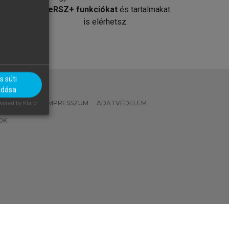
át
MeRSZ+ funkciókat
és tartalmakat
is elérhetsz.
 süti
adása
 IRÁNYELVEK
IMPRESSZUM
ADATVÉDELEM
ered by Klaro!
OK