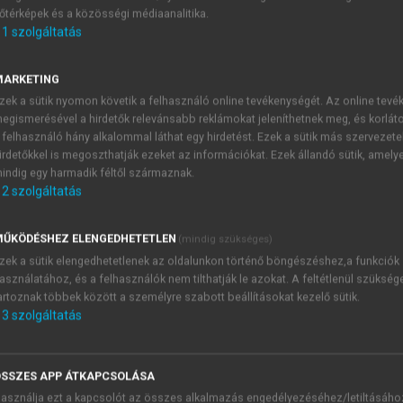
őtérképek és a közösségi médiaanalitika.
E-MAIL-CÍM
1
szolgáltatás
MARKETING
NÉV
zek a sütik nyomon követik a felhasználó online tevékenységét. Az online tev
egismerésével a hirdetők relevánsabb reklámokat jeleníthetnek meg, és korlát
 felhasználó hány alkalommal láthat egy hirdetést. Ezek a sütik más szervezete
JELSZÓ
irdetőkkel is megoszthatják ezeket az információkat. Ezek állandó sütik, amely
indig egy harmadik féltől származnak.
2
szolgáltatás
JELSZÓ ÚJRA
PÉS
ŰKÖDÉSHEZ ELENGEDHETETLEN
(mindig szükséges)
zek a sütik elengedhetetlenek az oldalunkon történő böngészéshez,a funkciók
asználatához, és a felhasználók nem tilthatják le azokat. A feltétlenül szükség
Kérek értesítést a MeRSZ új
artoznak többek között a személyre szabott beállításokat kezelő sütik.
Kérek értesítést az Akadémi
3
szolgáltatás
akcióiról.
 VAGY?
Az
Adatkezelési tájékozta
yi azonosítóval
veszem és elfogadom.
SSZES APP ÁTKAPCSOLÁSA
Az
Általános vásárlási felt
asználja ezt a kapcsolót az összes alkalmazás engedélyezéséhez/letiltásáho