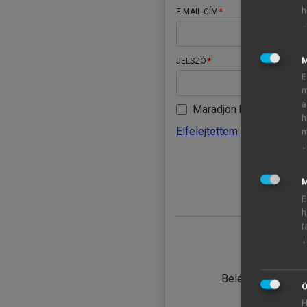
h
E-MAIL-CÍM
↓
JELSZÓ
E
m
a
Maradjon belépve
h
Elfelejtettem a jelszavamat
m
↓
BELÉ
M
E
h
t
↓
TANULÓ
Belépés intézmén
Ö
H