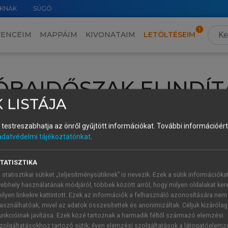
KNAK
SÚGÓ
VENCEIM
MAPPÁIM
KIVONATAIM
LETÖLTÉSEIM
ÓBAIDŐSZAK ELINDÍT
 LISTÁJA
intéséhez lépj be a saját fiókoddal, iskolai azonosítóddal vagy ú
és testreszabhatja az önről gyűjtött információkat.
További információért 
Új felhasználóként
1 óra díjmentes hozzáférésre
vagy jogosult
adatvédelmi tájékoztatónkat
.
k elindításához,
jelentkezz
be meglévő fiókoddal,
vagy hozz lé
A regisztráció után a
próbaidőszak
automatikusan
elindul.
TATISZTIKA
 statisztikai sütiket „teljesítménysütiknek” is nevezik. Ezek a sütik információka
ebhely használatának módjáról, többek között arról, hogy milyen oldalakat kere
ilyen linkekre kattintott. Ezek az információk a felhasználó azonosítására nem
ÚJ FIÓK 
ÁT FIÓKKAL
asználhatóak, mivel az adatok összesítettek és anonimizáltak. Céljuk kizáróla
1 óra díjme
unkcióinak javítása. Ezek közé tartoznak a harmadik féltől származó elemzési
zolgáltatásokhoz tartozó sütik; ilyen elemzési szolgáltatások a látogatóelemz