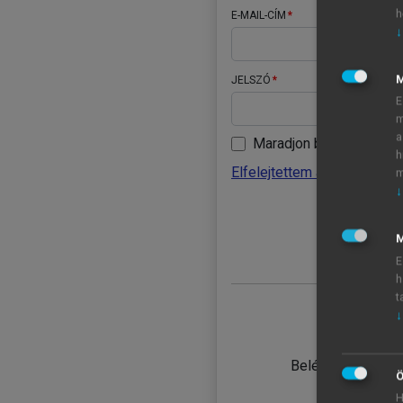
h
E-MAIL-CÍM
↓
JELSZÓ
E
m
a
Maradjon belépve
h
Elfelejtettem a jelszavamat
m
↓
BELÉ
M
E
h
t
↓
TANULÓ
Belépés intézmén
Ö
H