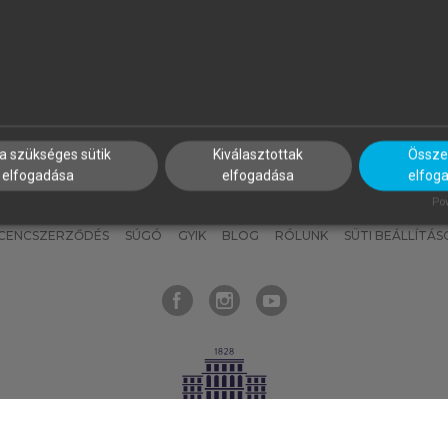
nyokat, hogy bármikor azonnal
részeket, és
készíts
saj
hozzájuk férhess!
jegyzeteket!
a szükséges sütik
Kiválasztottak
Összes
elfogadása
elfogadása
elfog
KNAK
SZERKESZTÉSI ÉS LEKTORÁLÁSI ALAPELVEK
MI – ÁLTALÁNOS
Pow
ICENCSZERZŐDÉS
SÚGÓ
GYIK
BLOG
RÓLUNK
SÜTI BEÁLLÍTÁS