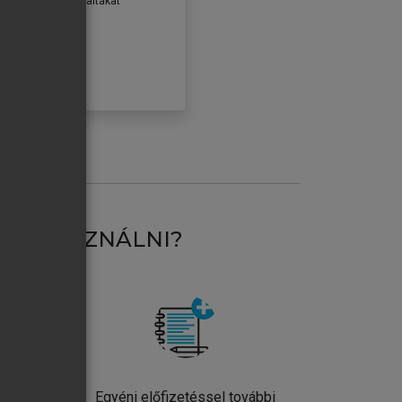
erződéseiben foglaltakat
ogadom.
ÓBÁLOM
AT HASZNÁLNI?
ntos
Egyéni előfizetéssel további