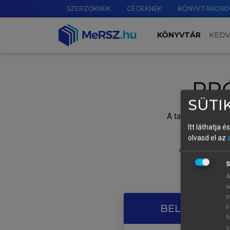
SZERZŐKNEK
CÉGEKNEK
KÖNYVTÁROSO
KÖNYVTÁR
KED
PR
SÜTIK
A tartalom megtek
Itt láthatja 
olvasd el az
A próbaidősza
S
A
w
m
BELÉPÉS SAJ
h
f
s