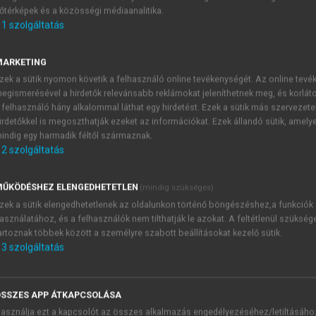
őtérképek és a közösségi médiaanalitika.
E-MAIL-CÍM
1
szolgáltatás
MARKETING
NÉV
zek a sütik nyomon követik a felhasználó online tevékenységét. Az online tev
egismerésével a hirdetők relevánsabb reklámokat jeleníthetnek meg, és korlát
 felhasználó hány alkalommal láthat egy hirdetést. Ezek a sütik más szervezete
JELSZÓ
irdetőkkel is megoszthatják ezeket az információkat. Ezek állandó sütik, amely
indig egy harmadik féltől származnak.
2
szolgáltatás
JELSZÓ ÚJRA
PÉS
ŰKÖDÉSHEZ ELENGEDHETETLEN
(mindig szükséges)
zek a sütik elengedhetetlenek az oldalunkon történő böngészéshez,a funkciók
asználatához, és a felhasználók nem tilthatják le azokat. A feltétlenül szükség
Kérek értesítést a MeRSZ új
artoznak többek között a személyre szabott beállításokat kezelő sütik.
Kérek értesítést az Akadémi
3
szolgáltatás
akcióiról.
 VAGY?
Az
Adatkezelési tájékozta
yi azonosítóval
veszem és elfogadom.
SSZES APP ÁTKAPCSOLÁSA
Az
Általános vásárlási felt
asználja ezt a kapcsolót az összes alkalmazás engedélyezéséhez/letiltásáho