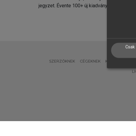
jegyzet. Évente 100+ új kiadvány.
kiadvá
Csak 
SZERZŐKNEK
CÉGEKNEK
KÖNYVTÁROSO
L
Verzió: 2.7.2