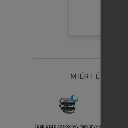
MIÉRT ÉRDEME
Több száz
szakkönyv, tankönyv és
Jel