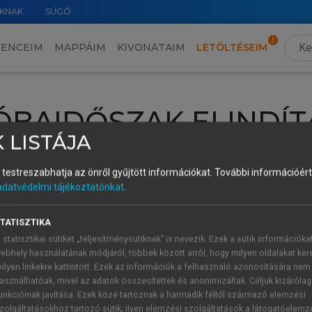
KNAK
SÚGÓ
VENCEIM
MAPPÁIM
KIVONATAIM
LETÖLTÉSEIM
ÓBAIDŐSZAK ELINDÍT
 LISTÁJA
intéséhez lépj be a saját fiókoddal, iskolai azonosítóddal vagy ú
és testreszabhatja az önről gyűjtött információkat.
További információért 
Új felhasználóként
1 óra díjmentes hozzáférésre
vagy jogosult
adatvédelmi tájékoztatónkat
.
k elindításához,
jelentkezz
be meglévő fiókoddal,
vagy hozz lé
A regisztráció után a
próbaidőszak
automatikusan
elindul.
TATISZTIKA
 statisztikai sütiket „teljesítménysütiknek” is nevezik. Ezek a sütik információka
ebhely használatának módjáról, többek között arról, hogy milyen oldalakat kere
ilyen linkekre kattintott. Ezek az információk a felhasználó azonosítására nem
ÚJ FIÓK 
ÁT FIÓKKAL
asználhatóak, mivel az adatok összesítettek és anonimizáltak. Céljuk kizáróla
1 óra díjme
unkcióinak javítása. Ezek közé tartoznak a harmadik féltől származó elemzési
zolgáltatásokhoz tartozó sütik; ilyen elemzési szolgáltatások a látogatóelemz