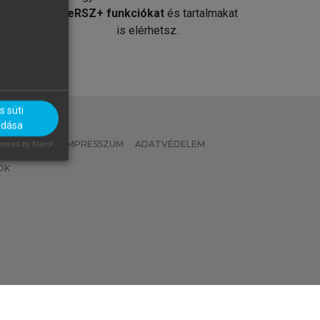
át
MeRSZ+ funkciókat
és tartalmakat
is elérhetsz.
 süti
adása
 IRÁNYELVEK
IMPRESSZUM
ADATVÉDELEM
ered by Klaro!
OK