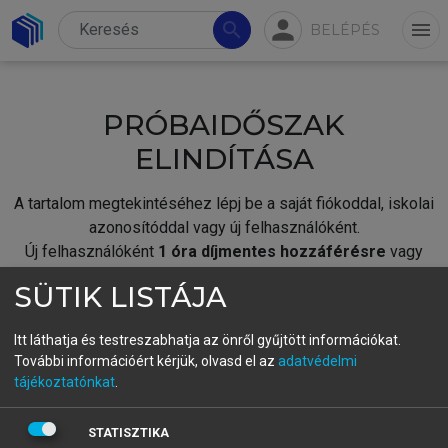
person
search
menu
BELÉPÉS
PRÓBAIDŐSZAK
ELINDÍTÁSA
A tartalom megtekintéséhez lépj be a saját fiókoddal, iskolai
azonosítóddal vagy új felhasználóként.
Új felhasználóként
1 óra díjmentes hozzáférésre
vagy
jogosult.
SÜTIK LISTÁJA
A próbaidőszak elindításához,
jelentkezz
be meglévő
fiókoddal,
vagy hozz létre új fiókot.
Itt láthatja és testreszabhatja az önről gyűjtött információkat.
További információért kérjük, olvasd el az
adatvédelmi
A regisztráció után a
próbaidőszak
automatikusan
elindul.
tájékoztatónkat
.
BELÉPÉS SAJÁT FIÓKKAL
STATISZTIKA