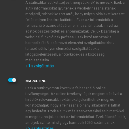
A statisztikai sütiket „teljesítménysütiknek” is nevezik. Ezek a
sütik információkat gyűjtenek a webhely használatának
módjáról, többek között arról, hogy milyen oldalakat keresett
ÚJ FIÓK LÉTREHOZÁSA
fel és milyen linkekre kattintott. Ezek az információk a
1 óra díjmentes hozzáférés
felhasználó azonosítására nem használhatóak, mivel az
adatok összesítettek és anonimizáltak. Céljuk kizárólag a
weboldal funkcióinak javítása. Ezek közé tartoznak a
E-MAIL-CÍM
harmadik féltől származó elemzési szolgáltatásokhoz
tartozó sütik; ilyen elemzési szolgáltatások a
látogatóelemzések, a hőtérképek és a közösségi
NÉV
médiaanalitika.
↓
1
szolgáltatás
JELSZÓ
MARKETING
Ezek a sütik nyomon követik a felhasználó online
tevékenységét. Az online tevékenységek megismerésével a
JELSZÓ ÚJRA
hirdetők relevánsabb reklámokat jeleníthetnek meg, és
korlátozhatják, hogy a felhasználó hány alkalommal láthat
egy hirdetést. Ezek a sütik más szervezetekkel és hirdetőkkel
is megoszthatják ezeket az információkat. Ezek állandó sütik,
Kérek értesítést a MeRSZ újdonságairól, akcióiról.
amelyek szinte mindig egy harmadik féltől származnak.
↓
2
szolgáltatás