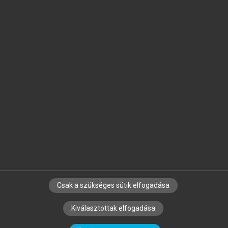
Jelöld meg a számodra fontos részeket, és
készíts
saját
jegyzeteket!
Egyéni előfizetéssel további
MeRSZ+ funkciókat
és
tartalmakat is elérhetsz.
Csak a szükséges sütik elfogadása
SZERZŐKNEK
CÉGEKNEK
KÖNYVTÁROSOKNAK
Kiválasztottak elfogadása
SZERKESZTÉSI ÉS LEKTORÁLÁSI ALAPELVEK