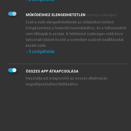
Kérek értesítést az Akadémiai Kiadó Zrt. újdonságairól,
akcióiról.
MŰKÖDÉSHEZ ELENGEDHETETLEN
(mindig szükséges)
Az
Adatkezelési tájékoztatóban
foglaltakat tudomásul
veszem és elfogadom.
Ezek a sütik elengedhetetlenek az oldalunkon történő
Az
Általános vásárlási feltételeket
, valamint a
szotar.net
és a
böngészéshez,a funkciók használatához, és a felhasználók
mersz.hu
oldalak licencszerződéseiben foglaltakat
nem tilthatják le azokat. A feltétlenül szükséges sütik közé
tudomásul veszem és elfogadom.
tartoznak többek között a személyre szabott beállításokat
kezelő sütik.
↓
3
szolgáltatás
KIPRÓBÁLOM
ÖSSZES APP ÁTKAPCSOLÁSA
Használja ezt a kapcsolót az összes alkalmazás
engedélyezéséhez/letiltásához.
MIÉRT ÉRDEMES A MERSZ ONLINE
OKOSKÖNYVTÁRAT HASZNÁLNI?