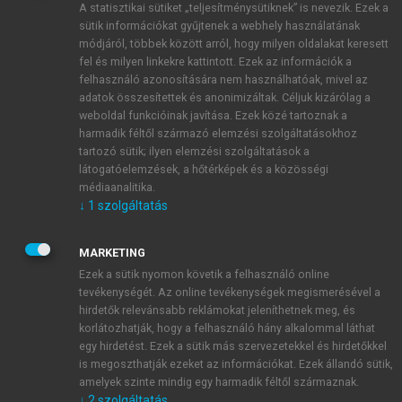
A statisztikai sütiket „teljesítménysütiknek” is nevezik. Ezek a
sütik információkat gyűjtenek a webhely használatának
módjáról, többek között arról, hogy milyen oldalakat keresett
ÚJ FIÓK LÉTREHOZÁSA
fel és milyen linkekre kattintott. Ezek az információk a
1 óra díjmentes hozzáférés
felhasználó azonosítására nem használhatóak, mivel az
adatok összesítettek és anonimizáltak. Céljuk kizárólag a
weboldal funkcióinak javítása. Ezek közé tartoznak a
E-MAIL-CÍM
harmadik féltől származó elemzési szolgáltatásokhoz
tartozó sütik; ilyen elemzési szolgáltatások a
látogatóelemzések, a hőtérképek és a közösségi
NÉV
médiaanalitika.
↓
1
szolgáltatás
JELSZÓ
MARKETING
Ezek a sütik nyomon követik a felhasználó online
tevékenységét. Az online tevékenységek megismerésével a
JELSZÓ ÚJRA
hirdetők relevánsabb reklámokat jeleníthetnek meg, és
korlátozhatják, hogy a felhasználó hány alkalommal láthat
egy hirdetést. Ezek a sütik más szervezetekkel és hirdetőkkel
is megoszthatják ezeket az információkat. Ezek állandó sütik,
Kérek értesítést a MeRSZ újdonságairól, akcióiról.
amelyek szinte mindig egy harmadik féltől származnak.
↓
2
szolgáltatás