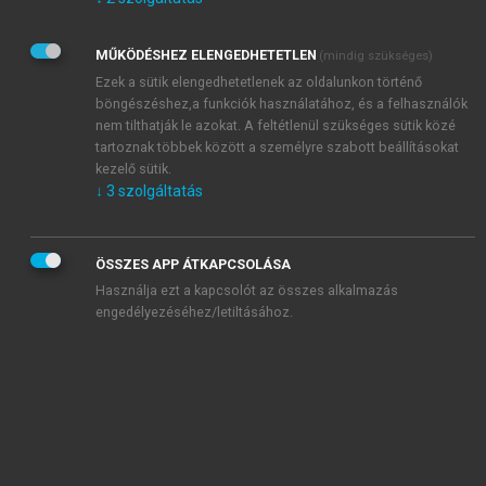
Kérek értesítést az Akadémiai Kiadó Zrt. újdonságairól,
akcióiról.
MŰKÖDÉSHEZ ELENGEDHETETLEN
(mindig szükséges)
Az
Adatkezelési tájékoztatóban
foglaltakat tudomásul
veszem és elfogadom.
Ezek a sütik elengedhetetlenek az oldalunkon történő
Az
Általános vásárlási feltételeket
, valamint a
szotar.net
és a
böngészéshez,a funkciók használatához, és a felhasználók
mersz.hu
oldalak licencszerződéseiben foglaltakat
nem tilthatják le azokat. A feltétlenül szükséges sütik közé
tudomásul veszem és elfogadom.
tartoznak többek között a személyre szabott beállításokat
kezelő sütik.
↓
3
szolgáltatás
KIPRÓBÁLOM
ÖSSZES APP ÁTKAPCSOLÁSA
Használja ezt a kapcsolót az összes alkalmazás
engedélyezéséhez/letiltásához.
MIÉRT ÉRDEMES A MERSZ ONLINE
OKOSKÖNYVTÁRAT HASZNÁLNI?